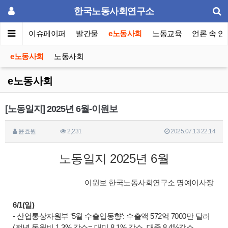
한국노동사회연구소
동포럼
이슈페이퍼
발간물
e노동사회
노동교육
언론 속 연
e노동사회
노동사회
e노동사회
[노동일지] 2025년 6월-이원보
윤효원
2,231
2025.07.13 22:14
노동일지 2025년 6월
이원보 한국노동사회연구소 명예이사장
6/1(일)
- 산업통상자원부 ‘5월 수출입동향‘: 수출액 572억 7000만 달러
(전년 동월비 1.3% 감소= 대미 8.1% 감소, 대중 8.4%감소