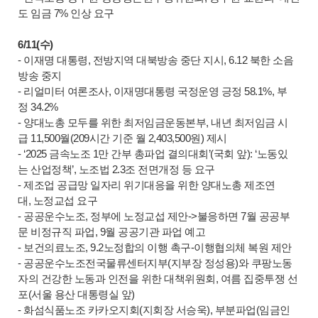
도 임금 7% 인상 요구
6/11(수)
- 이재명 대통령, 전방지역 대북방송 중단 지시, 6.12 북한 소음
방송 중지
- 리얼미터 여론조사, 이재명대통령 국정운영 긍정 58.1%, 부
정 34.2%
- 양대노총 모두를 위한 최저임금운동본부, 내년 최저임금 시
급 11,500월(209시간 기준 월 2,403,500원) 제시
- ‘2025 금속노조 1만 간부 총파업 결의대회’(국회 앞): ‘노동있
는 산업정책’, 노조법 2.3조 전면개정 등 요구
- 제조업 공급망 일자리 위기대응을 위한 양대노총 제조연
대, 노정교섭 요구
- 공공운수노조, 정부에 노정교섭 제안->불응하면 7월 공공부
문 비정규직 파업, 9월 공공기관 파업 예고
- 보건의료노조, 9.2노정합의 이행 촉구-이행협의체 복원 제안
- 공공운수노조전국물류센터지부(지부장 정성용)와 쿠팡노동
자의 건강한 노동과 인전을 위한 대책위원회, 여름 집중투쟁 선
포(서울 용산 대통령실 앞)
- 화섬식품노조 카카오지회(지회장 서승욱), 부분파업(임금인