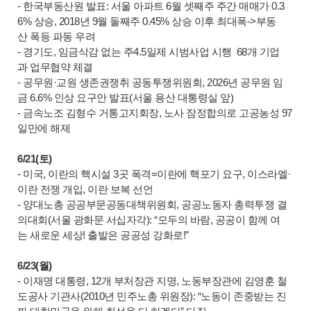
- 한국부동산원 발표: 서울 아파트 6월 셋째주 주간 매매가 0.3
6% 상승, 2018년 9월 둘째주 0.45% 상승 이후 최대폭->부동
산 폭등 파동 우려
- 경기도, 임금삭감 없는 주4.5일제 시범사업 시행 68개 기업
과 업무협약 체결
- 공무원·교원 생존권쟁취 공동투쟁위원회, 2026년 공무원 임
금 6.6% 인상 요구안 발표(서울 용산 대통령실 앞)
- 금속노조 김형수 거통고지회장, 노사 잠정합의로 고공농성 97
일만에 해제
6/21(토)
- 미국, 이란의 핵시설 3곳 폭격=이란에 핵포기 요구, 이스라엘·
이란 전쟁 개입, 이란 보복 선언
- 양대노총 공공부문공동대책위원회, 공공노동자 총력투쟁 결
의대회(서울 광화문 서십자각): “모두의 바람, 공공이 함께 여
는 새로운 세상! 출발은 공공성 강화로!”
6/23(월)
- 이재명 대통령, 12개 부처장관 지명, 노동부장관에 김영훈 철
도공사 기관사(2010년 민주노총 위원장): “노동이 존중받는 진