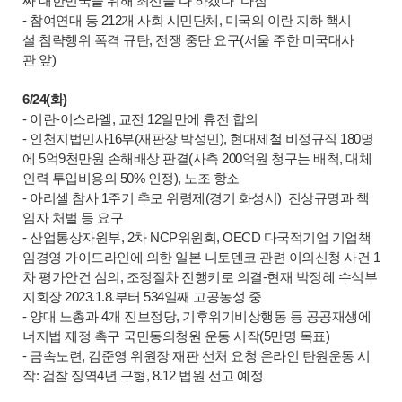
짜 대한민국을 위해 최선을 다 하겠다” 다짐
- 참여연대 등 212개 사회 시민단체, 미국의 이란 지하 핵시
설 침략행위 폭격 규탄, 전쟁 중단 요구(서울 주한 미국대사
관 앞)
6/24(화)
- 이란-이스라엘, 교전 12일만에 휴전 합의
- 인천지법민사16부(재판장 박성민), 현대제철 비정규직 180명
에 5억9천만원 손해배상 판결(사측 200억원 청구는 배척, 대체
인력 투입비용의 50% 인정), 노조 항소
- 아리셀 참사 1주기 추모 위령제(경기 화성시) 진상규명과 책
임자 처벌 등 요구
- 산업통상자원부, 2차 NCP위원회, OECD 다국적기업 기업책
임경영 가이드라인에 의한 일본 니토덴코 관련 이의신청 사건 1
차 평가안건 심의, 조정절차 진행키로 의결-현재 박정혜 수석부
지회장 2023.1.8.부터 534일째 고공농성 중
- 양대 노총과 4개 진보정당, 기후위기비상행동 등 공공재생에
너지법 제정 촉구 국민동의청원 운동 시작(5만명 목표)
- 금속노련, 김준영 위원장 재판 선처 요청 온라인 탄원운동 시
작: 검찰 징역4년 구형, 8.12 법원 선고 예정