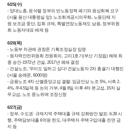
6/25(수)
- 양대노총, 윤석렬 정부의 반노동정책 폐기와 원상회복 요구
(서울 용산 대통령실 앞): 노조회계공시의무화, 노동단체 지
원 보조금 중단, 집회 규제, 특별연장노동제도 남용, 정부위원
회 노동자댸표 배제 등
6/26(목)
- 노동부 차관에 권창준 기획조정실장 임명
- 원자력안전위원회 전원회의, 고리1호기(부산 기장읍) 해체 최
종 승인-1972년 건설, 2017년 폐쇄 결정
- 건설노조, ‘우리도 일하고 싶다! 건설노동자 2차 총궐기 대행진
(서울 숭례문, 6000명)
- 금융노조 4차 산별중앙교섭 결렬: 임금인상 노조 5%, 사측 2.
4%, 주4.5일제 등 논의 거부, 4월 8일 이후 4차 본교섭, 15차 실
무교섭, 노조 중노위에 조정신청
6/27(금)
- 정부, 수도권· 규제지역 주택대출 규제 강화방안 발표: 6.28 시
행, 주택담보대출 6억원 한도, 대주택자 주택구입대출 전면 금
지 등