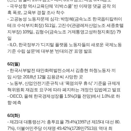
- 극우성향 역사교육단체 ‘리박스쿨’ 반 이재명 댓글 공작 의
혹 폭로, 교육부 경찰 조사 착수
- 고공농성 노동자문제 심각: 박정혜(금속노조 한국옵티칼하이
테크 수석부지회장) 511일, 고진수(관광레저산업노조 세종호텔
지부장) 109일, 김형수(금속노조 거제통영고성하청지회장) 79
일
- ILO, 한국정부가 ‘디지털 플랫폼 노동자들의 새로운 국제노동
기준 수립 설문‘에 대부분 ’반대의견‘ 표명 발표
6/2(월)
- 한국서부발전 태안화력발전소에서 김충현 하청노동자 끼
임 사망: 2018년 12월 김용균씨 사망한 곳
- 노동부, 산업안전기준규칙 내 ‘폭염의무 휴식’ 기준을 규제개
혁위원회 재검토 요구에 따라 폐지하는 개정안 입법예고 발표
- OECD, 올해 한국경제성장률 1.5%(3월 전망)에서 1.0%로 하
향 예측
6/3(화)
- 제21대 대통령선거: 총투표율 79.4%(1997년 제15대 대선 80.
7%), 더불어민주당 이재명 49.42%(1728만7513표 역대 최