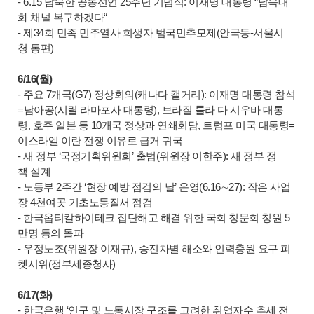
- 6.15 남북한 공동선언 25주년 기념식: 이재명 대통령 “남북대
화 채널 복구하겠다“
- 제34회 민족 민주열사 희생자 범국민추모제(안국동-서울시
청 동편)
6/16(월)
- 주요 7개국(G7) 정상회의(캐나다 캘거리): 이재명 대통령 참석
=남아공(시릴 라마포사 대통령), 브라질 룰라 다 시우바 대통
령, 호주 일본 등 10개국 정상과 연쇄회담, 트럼프 미국 대통령=
이스라엘 이란 전쟁 이유로 급거 귀국
- 새 정부 ‘국정기획위원회’ 출범(위원장 이한주): 새 정부 정
책 설계
- 노동부 2주간 ‘현장 예방 점검의 날’ 운영(6.16∼27): 작은 사업
장 4천여곳 기초노동질서 점검
- 한국옵티칼하이테크 집단해고 해결 위한 국회 청문회 청원 5
만명 동의 돌파
- 우정노조(위원장 이재규), 승진차별 해소와 인력충원 요구 피
켓시위(정부세종청사)
6/17(화)
- 한국은행 ‘인구 및 노동시장 구조를 고려한 취업자수 추세 전