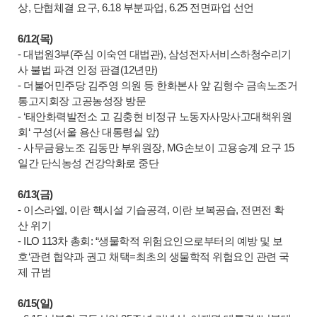
상, 단협체결 요구, 6.18 부분파업, 6.25 전면파업 선언
6/12(목)
- 대법원3부(주심 이숙연 대법관), 삼성전자서비스하청수리기
사 불법 파견 인정 판결(12년만)
- 더불어민주당 김주영 의원 등 한화본사 앞 김형수 금속노조거
통고지회장 고공농성장 방문
- ‘태안화력발전소 고 김충현 비정규 노동자사망사고대책위원
회‘ 구성(서울 용산 대통령실 앞)
- 사무금융노조 김동만 부위원장, MG손보이 고용승계 요구 15
일간 단식농성 건강악화로 중단
6/13(금)
- 이스라엘, 이란 핵시설 기습공격, 이란 보복공습, 전면전 확
산 위기
- ILO 113차 총회: “생물학적 위험요인으로부터의 예방 및 보
호‘관련 협약과 권고 채택=최초의 생물학적 위험요인 관련 국
제 규범
6/15(일)