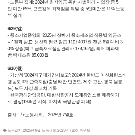
- 노동부 집계: 2024년 최저임금 위반 사법처리 사업장 중 5
인 미만 69%, 근로감독 최저임금 적발 중 5인미만은 11% 노동
부 집계
6/29(일)
- 중소기업중앙회 ‘2025년 상반기 중소제조업 직종별 임금조
사’ 결과 발표: 생산직 평균 일급 11만 4007원-전년 6월 대비 3.
0% 상승(최고 금속재료품질관리사 179,162원, 최저 제과제
빵 떡제조원 85,030월
6/30(월)
- 기상청 ‘2024지구대기감시보고’: 2024년 한반도 이산화탄소배
경농도 3개 관측지점(충남 태안 안면도, 제주 고산, 경북 울릉
도) 모두 사상 최고치 기록
- 한국광해광업공단, 대한석탄공사 도계광업소를 폐광하기
로 결정(1936년 시작. 마지막 국영탄광 폐쇄)
출처: 『e노동사회』 2025년 7월호
노동일지
,
2025년 6월
,
노동사회
,
2025년 7월호
,
이원보