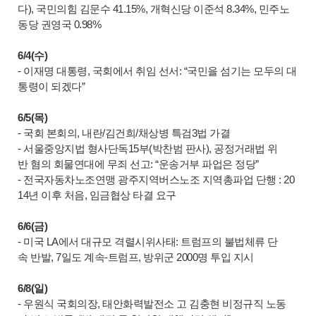
다), 국민의힘 김문수 41.15%, 개혁신당 이준석 8.34%, 민주노
동당 권영국 0.98%
6/4(수)
- 이재명 대통령, 국회에서 취임 선서: “국민을 섬기는 모두의 대
통령이 되겠다”
6/5(목)
- 국회 본회의, 내란/김건희/채상병 특검3법 가결
- 서울중앙지법 형사단독15부(박찬범 판사), 공정거래법 위
반 혐의 회물연대에 무죄 선고: “운송거부 파업은 정당”
- 전국자동차노조연맹 광주지역버스노조 지역총파업 단행 : 20
14년 이후 처음, 임금협상 타결 요구
6/6(금)
- 미국 LA에서 대규모 격렬시위사태: 트럼프의 불법체류 단
속 반발, 7일도 계속-트럼프, 방위군 2000명 투입 지시
6/8(일)
- 우원식 국회의장, 태안화력발전소 고 김충현 비정규직 노동