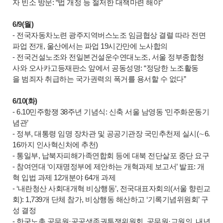
자 빈소 방문: “법 개정 등 철저한 대책마련 해야”
6/9(월)
- 전국자동차노련 광주지역버스노조 임금협상 결렬 따라 전면
파업 전개, 울산에서는 파업 19시간만에 노사합의
- 전국건설노조와 전일본건설운수연대노조, 서울 정부종합청
사와 오사카고등재판소 앞에서 공동성명: “정당한 노조활동
을 범죄자 취급하는 국가권력의 폭거를 용서할 수 없다”
6/10(화)
- 6.10민주항쟁 38주년 기념식: 신축 서울 남영동 ‘민주화운동기
념관’
- 정부, 대통령 임명 장차관 및 공공기관장 국민추천제 실시(∼6.
16까지 인사혁신처에 추천)
- 통일부, 납북자피해가족연합회 등에 대북 전단살포 중단 요구
- 참여연대 ‘이재명정부에 제안하는 개혁과제 보고서’ 발표: 개
혁 입법 과제 12개분야 64개 과제
- ‘내란청산 사회대개혁 비상행동’, 전국대표자회의(서울 향린교
회): 1,739개 단체 참가, 비상행동 해산하고 ‘기록기념위원회’ 구
성 결정
- 한국노총 공무원·공공생존권투쟁위원회, 공무원·교원의 내년