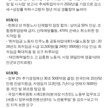
망 및 시사점’ 보고서: 추세취업자수가 2032년을 기점으로 감소
세->성장률 하락->고령자 청년 여성 경활참여 늘려야
6/18(수)
- 한화오션 하청노사 단체협약 잠정 합의 : 상여금 50% 인상, 조
합원취업방해 금지, 산재예방활동, 470억 손배소 취소위한 정
지작업 등
- ‘최저임금 노동자 민주노총 공동파업대회’(서울노동청 앞) : 20
26년도 최저임금 시급 11,500원(월 240만 3500원) 이상 인상, 최
저임금 확대적용 등 요구 하루파업
- 태안화력발전소 고 김충현 노동자, 사망 16일만에 영결식(태
안군보건의료원)
6/19(목)
- 정부 2차 추가경정예산 30조 5000억원 결정: 전국민에 15만/52
만원 민생지원금, 자영업자 113만명, 7년이상 연체자 5000만
원 개인 빚 16조원 탕감 등
- 국정기획위원회 사회1분과(분과장 이찬진), 노동부 업무보고
(세종시 정부세종컨벤션센터): ‘노란봉투법’ 등 강조->보고 미
진 지적 보완 요구