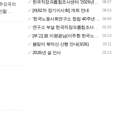
한국직장괴롭힘조사센터 '2026년도 하반기 주요 사업 안내' (교육/컨설팅)
08.07
. 주요국의
[제62차 정기이사회] 개최 안내
08.03
인할 …
'한국노동사회연구소 창립 40주년 기념 행사 안내'
04.06
연구소 부설 한국직장괴롭힘조사센터 '2026년도 주요 사업 안내' (교육/컨설팅)
03.25
[부고] 故 이평광님(이주환 한국노동사회연구소 부소장 부친상)
03.23
봄맞이 북악산 산행 안내(3/26)
03.11
2026년 설 인사
02.13