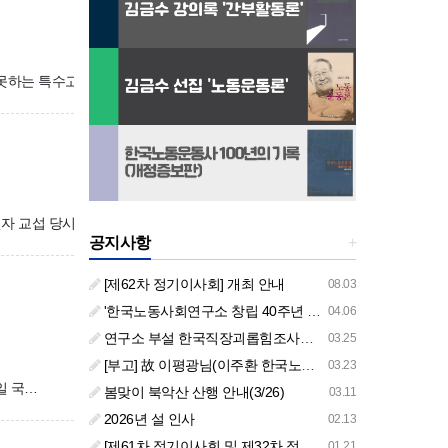
하는 특수고용직, 플랫폼 종사자 등 도급제 노동자들에게 최저임금 …
자 교섭 당시 중재자 역할을 하면서 …
공지사항
+
[제62차 정기이사회] 개최 안내
08.03
'한국노동사회연구소 창립 40주년 기념 행사 안내'
04.06
연구소 부설 한국직장괴롭힘조사센터 '2026년도 주요 사업 안내' (교육/컨설팅)
03.25
[부고] 故 이평광님(이주환 한국노동사회연구소 부소장 부친상)
03.23
일 국…
봄맞이 북악산 산행 안내(3/26)
03.11
2026년 설 인사
02.13
[제61차 정기이사회 및 제32차 정기총회 합동회의] 개최 안내
01.21