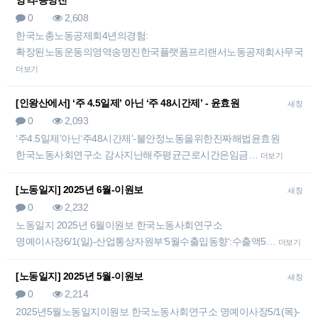
영역-송명진
0
2,608
한국노총노동공제회4년의경험:
확장된노동운동의영역송명진한국플랫폼프리랜서노동공제회사무국장
더보기
[인왕산에서] ‘주 4.5일제’ 아닌 ‘주 48시간제’ - 윤효원
새창
0
2,093
‘주4.5일제’아닌‘주48시간제’-불안정노동을위한진짜해법윤효원
한국노동사회연구소 감사지난해주평균근로시간은임금…
더보기
[노동일지] 2025년 6월-이원보
새창
0
2,232
노동일지 2025년 6월이원보 한국노동사회연구소
명예이사장6/1(일)-산업통상자원부‘5월수출입동향‘:수출액5…
더보기
[노동일지] 2025년 5월-이원보
새창
0
2,214
2025년5월노동일지이원보 한국노동사회연구소 명예이사장5/1(목)-