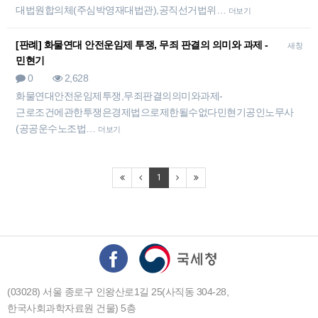
대법원합의체(주심박영재대법관),공직선거법위…
더보기
[판례] 화물연대 안전운임제 투쟁, 무죄 판결의 의미와 과제 -
새창
민현기
0
2,628
화물연대안전운임제투쟁,무죄판결의의미와과제-
근로조건에관한투쟁은경제법으로제한될수없다민현기공인노무사
(공공운수노조법…
더보기
1
(03028) 서울 종로구 인왕산로1길 25(사직동 304-28,
한국사회과학자료원 건물) 5층