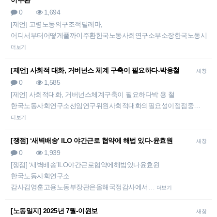
이주환
0
1,694
[제언] 고령노동의구조적딜레마,
어디서부터어떻게풀까이주환한국노동사회연구소부소장한국노동시장
더보기
[제언] 사회적 대화, 거버넌스 체계 구축이 필요하다-박용철
새창
0
1,585
[제언] 사회적대화, 거버넌스체계구축이 필요하다박 용 철
한국노동사회연구소선임연구위원사회적대화의필요성이점점중…
더보기
[쟁점] ‘새벽배송’ ILO 야간근로 협약에 해법 있다-윤효원
새창
0
1,939
[쟁점] ‘새벽배송’ILO야간근로협약에해법있다윤효원
한국노동사회연구소
감사김영훈고용노동부장관은올해국정감사에서…
더보기
[노동일지] 2025년 7월-이원보
새창