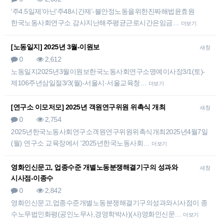
‘주4.5일제’아닌‘주48시간제’-불안정노동을위한진짜해법윤효원
한국노동사회연구소 감사지난해주평균근로시간은임금…
더보기
[노동일지] 2025년 3월-이원보
새창
0
2,612
노동일지2025년3월이원보한국노동사회연구소명예이사장3/1(토)-
제106주년삼일절3/3(월)-서울시·서울교육청…
더보기
[연구소 이모저모] 2025년 객원연구위원 위촉식 개최
새창
0
2,754
2025년한국노동사회연구소객원연구위원위촉식개최2025년4월7일
(월) 연구소 교육장에서 '2025년한국노동사회…
더보기
영화인신문고, 업종수준 개별노동분쟁해결기구의 성과와
새창
시사점-이종수
0
2,842
영화인신문고,업종수준개별노동분쟁해결기구의성과와시사점이 종
수노무법인화평(공인노무사,경영학박사)(사)영화인신문…
더보기