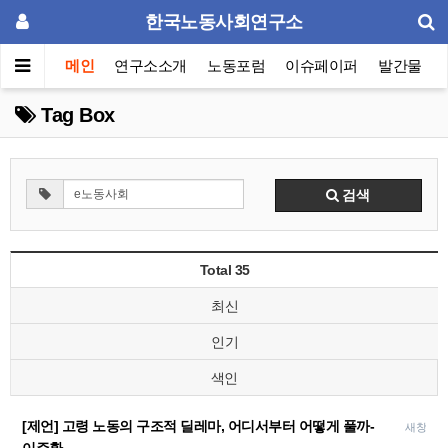
한국노동사회연구소
메인
연구소소개
노동포럼
이슈페이퍼
발간물
Tag Box
검색
Total 35
최신
인기
색인
[제언] 고령 노동의 구조적 딜레마, 어디서부터 어떻게 풀까-
새창