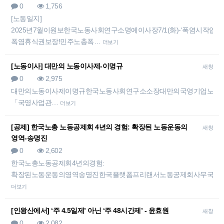
0
1,756
[노동일지]
2025년7월이원보한국노동사회연구소명예이사장7/1(화)-‘폭염시작업중
폭염휴식권보장!민주노총폭…
더보기
[노동이사] 대만의 노동이사제-이명규
새창
0
2,975
대만의노동이사제이명규한국노동사회연구소소장대만의국영기업노동이
「국영사업관…
더보기
[공제] 한국노총 노동공제회 4년의 경험: 확장된 노동운동의
새창
영역-송명진
0
2,602
한국노총노동공제회4년의경험:
확장된노동운동의영역송명진한국플랫폼프리랜서노동공제회사무국장
더보기
[인왕산에서] ‘주 4.5일제’ 아닌 ‘주 48시간제’ - 윤효원
새창
0
2,082