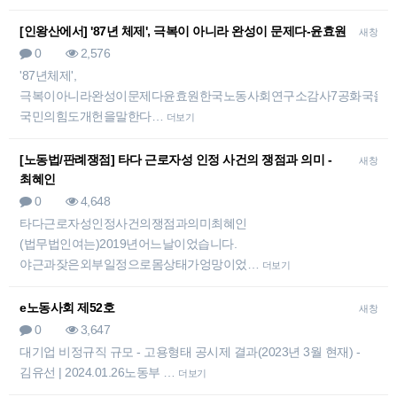
[인왕산에서] '87년 체제', 극복이 아니라 완성이 문제다-윤효원
새창
0
2,576
'87년체제',
극복이아니라완성이문제다윤효원한국노동사회연구소감사7공화국을말
국민의힘도개헌을말한다…
더보기
[노동법/판례쟁점] 타다 근로자성 인정 사건의 쟁점과 의미 -
새창
최혜인
0
4,648
타다근로자성인정사건의쟁점과의미최혜인
(법무법인여는)2019년어느날이었습니다.
야근과잦은외부일정으로몸상태가엉망이었…
더보기
e노동사회 제52호
새창
0
3,647
대기업 비정규직 규모 - 고용형태 공시제 결과(2023년 3월 현재) -
김유선 | 2024.01.26노동부 …
더보기