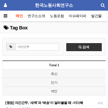
한국노동사회연구소
메인
연구소소개
노동포럼
이슈페이퍼
발간물
Tag Box
검색
Total 1
최신
인기
색인
[쟁점] 야간근무, ‘새벽’과 ‘배송’이 달라붙을 때 -이다혜
새창