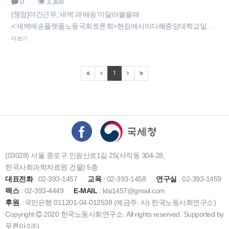
0
3,308
[쟁점]야간근무,‘새벽’과‘배송’이달라붙을때
<‘새벽배송플랫폼노동국회토론회>현장에서이다혜중앙대학교일…
더보기
1
(03028) 서울 종로구 인왕산로1길 25(사직동 304-28,
한국사회과학자료원 건물) 5층
대표전화
: 02-393-1457
교육
: 02-393-1458
연구실
: 02-393-1459
팩스
: 02-393-4449
E-MAIL
: klsi1457@gmail.com
후원
: 국민은행 011201-04-012538 (예금주: 사) 한국노동사회연구소)
Copyright
2020 한국노동사회연구소. All rights reserved. Supported by
푸른아이티