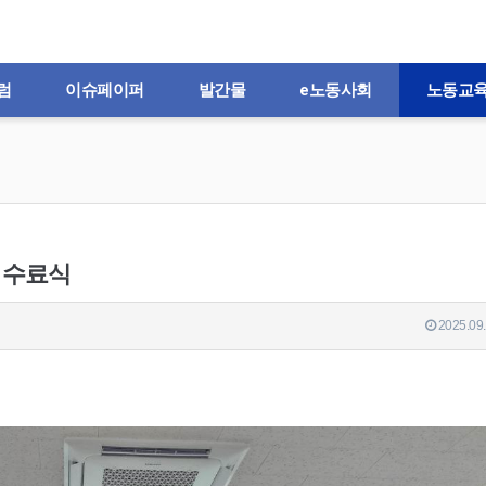
럼
이슈페이퍼
발간물
e노동사회
노동교
 수료식
2025.09.