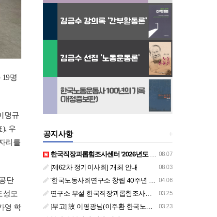
 19명
 이명규
, 우
공지사항
+
 자리를
한국직장괴롭힘조사센터 '2026년도 하반기 주요 사업 안내' (교육/컨설팅)
08.07
[제62차 정기이사회] 개최 안내
08.03
험공단
'한국노동사회연구소 창립 40주년 기념 행사 안내'
04.06
연구소 부설 한국직장괴롭힘조사센터 '2026년도 주요 사업 안내' (교육/컨설팅)
도성모
03.25
[부고] 故 이평광님(이주환 한국노동사회연구소 부소장 부친상)
03.23
가영 학