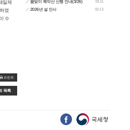
봄맞이 북악산 산행 안내(3/26)
03.11
태일재
2026년 설 인사
02.13
상하였
이 수
프린트
목록