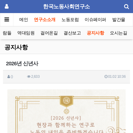
한국노동사회연구소
메인
연구소소개
노동포럼
이슈페이퍼
발간물
사람들
역대임원
걸어온길
결산보고
공지사항
오시는길
공지사항
2026년 신년사
()
2,633
01.02 10:36