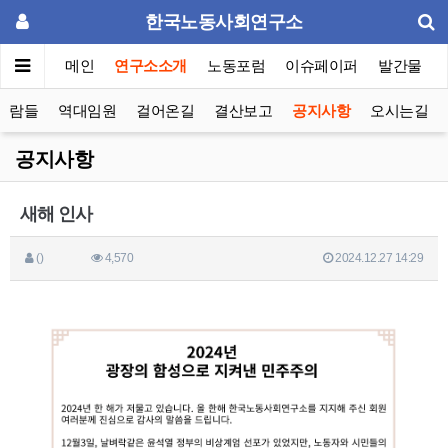
한국노동사회연구소
메인
연구소소개
노동포럼
이슈페이퍼
발간물
사람들
역대임원
걸어온길
결산보고
공지사항
오시는길
공지사항
새해 인사
()
4,570
2024.12.27 14:29