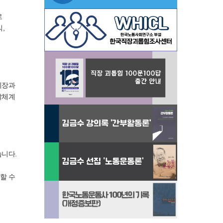
로
,
시장과
달체계
습니다.
할 수