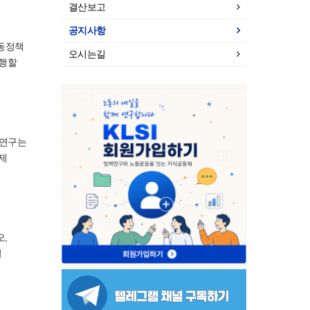
결산보고
공지사항
노동정책
오시는길
진행할
 연구는
제
,
별