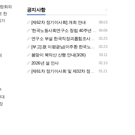
고령화와
공지사항
+
로 한
리가
[제62차 정기이사회] 개최 안내
08.03
'한국노동사회연구소 창립 40주년 기념 행사 안내'
04.06
연구소 부설 한국직장괴롭힘조사센터 '2026년도 주요 사업 안내' (교육/컨설팅)
03.25
[부고] 故 이평광님(이주환 한국노동사회연구소 부소장 부친상)
03.23
봄맞이 북악산 산행 안내(3/26)
회
03.11
2026년 설 인사
02.13
[제61차 정기이사회 및 제32차 정기총회 합동회의] 개최 안내
01.21
구
연대
장