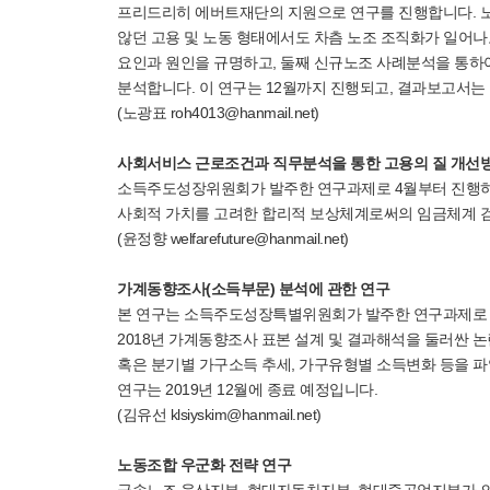
프리드리히 에버트재단의 지원으로 연구를 진행합니다. 
않던 고용 및 노동 형태에서도 차츰 노조 조직화가 일어나
요인과 원인을 규명하고, 둘째 신규노조 사례분석을 통하
분석합니다. 이 연구는 12월까지 진행되고, 결과보고서는
(노광표 roh4013@hanmail.net)
사회서비스 근로조건과 직무분석을 통한 고용의 질 개선
소득주도성장위원회가 발주한 연구과제로 4월부터 진행하고
사회적 가치를 고려한 합리적 보상체계로써의 임금체계 검토
(윤정향 welfarefuture@hanmail.net)
가계동향조사(소득부문) 분석에 관한 연구
본 연구는 소득주도성장특별위원회가 발주한 연구과제로 5
2018년 가계동향조사 표본 설계 및 결과해석을 둘러싼 
혹은 분기별 가구소득 추세, 가구유형별 소득변화 등을 파
연구는 2019년 12월에 종료 예정입니다.
(김유선 klsiyskim@hanmail.net)
노동조합 우군화 전략 연구