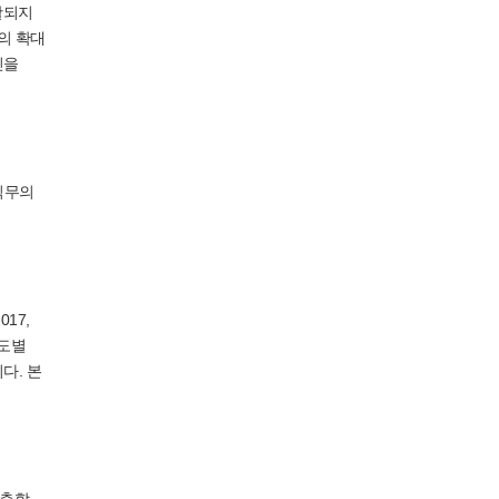
괄되지
의 확대
인을
직무의
17,
연도별
다. 본