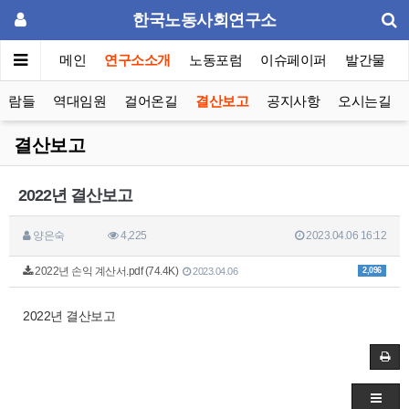
한국노동사회연구소
메인
연구소소개
노동포럼
이슈페이퍼
발간물
사람들
역대임원
걸어온길
결산보고
공지사항
오시는길
결산보고
2022년 결산보고
양은숙
4,225
2023.04.06 16:12
2022년 손익 계산서.pdf (74.4K)
2,096
2023.04.06
2022년 결산보고