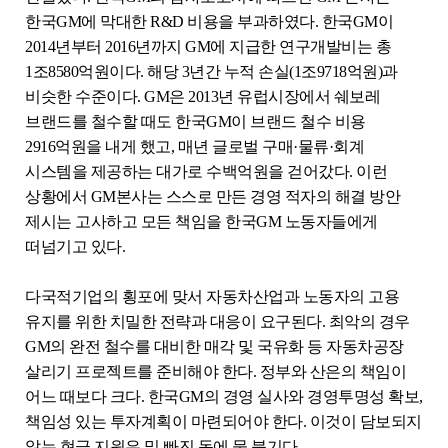
한국GM에 막대한 R&D 비용을 부과하였다. 한국GM이
2014년부터 2016년까지 GM에 지급한 연구개발비는 총
1조8580억원이다. 해당 3년간 누적 손실(1조9718억원)과
비슷한 수준이다. GM은 2013년 유럽시장에서 쉐보레
브랜드를 철수할 때도 한국GM이 브랜드 철수 비용
2916억원을 내게 했고, 매년 글로벌 구매·물류·회계
시스템을 제공하는 대가로 수백억원을 걷어갔다. 이런
상황에서 GM본사는 스스로 만든 경영 적자의 해결 방안
제시는 고사하고 모든 책임을 한국GM 노동자들에게
떠넘기고 있다.
다국적기업의 횡포에 맞서 자동차산업과 노동자의 고용
유지를 위한 치밀한 전략과 대응이 요구된다. 최악의 경우
GM의 완전 철수를 대비한 매각 및 국유화 등 자동차공장
살리기 프로젝트를 준비해야 한다. 정부와 산은의 책임이
어느 때보다 크다. 한국GM의 경영 실사와 경영투명성 확보,
책임성 있는 투자계획이 마련되어야 한다. 이것이 담보되지
않는 현금 지원은 밑 빠진 독에 물 붓기다.