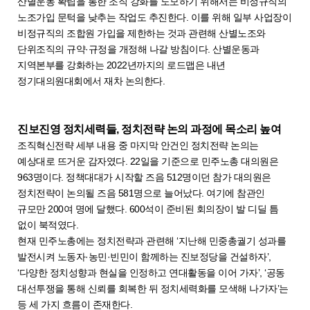
산별운동 확립을 통한 조직 강화를 도모하기 위해서는 비정규직의
노조가입 문턱을 낮추는 작업도 추진한다. 이를 위해 일부 사업장이
비정규직의 조합원 가입을 제한하는 것과 관련해 산별노조와
단위조직의 규약·규정을 개정해 나갈 방침이다. 산별운동과
지역본부를 강화하는 2022년까지의 로드맵은 내년
정기대의원대회에서 재차 논의한다.
진보진영 정치세력들, 정치전략 논의 과정에 목소리 높여
조직혁신전략 세부 내용 중 마지막 안건인 정치전략 논의는
예상대로 뜨거운 감자였다. 22일을 기준으로 민주노총 대의원은
963명이다. 정책대대가 시작할 즈음 512명이던 참가 대의원은
정치전략이 논의될 즈음 581명으로 늘어났다. 여기에 참관인
규모만 200여 명에 달했다. 600석이 준비된 회의장이 발 디딜 틈
없이 북적였다.
현재 민주노총에는 정치전략과 관련해 ‘지난해 민중총궐기 성과를
발전시켜 노동자·농민·빈민이 함께하는 진보정당을 건설하자’,
‘다양한 정치성향과 현실을 인정하고 연대활동을 이어 가자’, ‘공동
대선투쟁을 통해 신뢰를 회복한 뒤 정치세력화를 모색해 나가자’는
등 세 가지 흐름이 존재한다.