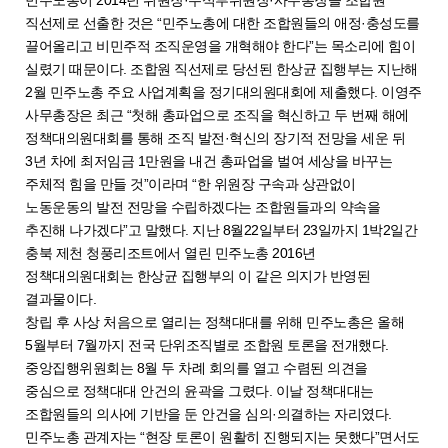
직선제로 선출한 것은 “민주노총에 대한 조합원들의 애정·충성도를
끌어올리고 비민주적 조직운영을 개혁해야 한다”는 목소리에 힘이
실렸기 때문이다. 조합원 직선제로 당선된 한상균 집행부는 지난해
2월 민주노총 주요 사업계획을 정기대의원대회에 제출했다. 이영주
사무총장은 최근 “첫해 총파업으로 조직을 혁신하고 두 번째 해에
정책대의원대회를 통해 조직 발전·혁신의 장기적 전망을 세운 뒤
3년 차에 최저임금 1만원을 내건 총파업을 벌여 세상을 바꾸는
주체적 힘을 만들 것”이라며 “한 위원장 구속과 상관없이
노동운동의 발전 전망을 수립하겠다는 조합원들과의 약속을
추진해 나가겠다”고 말했다. 지난 8월22일부터 23일까지 1박2일간
충북 제천 청풍리조트에서 열린 민주노총 2016년
정책대의원대회는 한상균 집행부의 이 같은 의지가 반영된
결과물이다.
창립 후 사상 처음으로 열리는 정책대대를 위해 민주노총은 올해
5월부터 7월까지 전국 단위조직별로 조합원 토론을 전개했다.
중앙집행위원회는 8월 두 차례 회의를 열고 수렴된 의견을
중심으로 정책대대 안건의 윤곽을 그렸다. 이날 정책대대는
조합원들의 의사에 기반을 둔 안건을 심의·의결하는 자리였다.
민주노총 관계자는 “현장 토론이 원활히 진행되지는 못했다”면서도