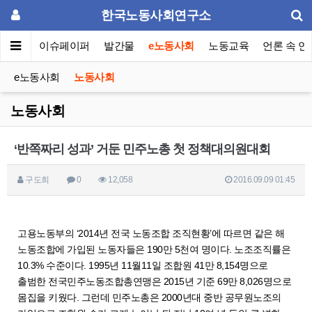
한국노동사회연구소
동포럼
이슈페이퍼
발간물
e노동사회
노동교육
언론 속 연
e노동사회
노동사회
노동사회
‘반쪽짜리 성과’ 거둔 민주노총 첫 정책대의원대회
구도희
0
12,058
2016.09.09 01:45
고용노동부의 ‘2014년 전국 노동조합 조직현황’에 따르면 같은 해
노동조합에 가입된 노동자들은 190만 5천여 명이다. 노조조직률은
10.3% 수준이다. 1995년 11월11일 조합원 41만 8,154명으로
출범한 전국민주노동조합총연맹은 2015년 기준 69만 8,026명으로
몸집을 키웠다. 그런데 민주노총은 2000년대 중반 공무원노조의