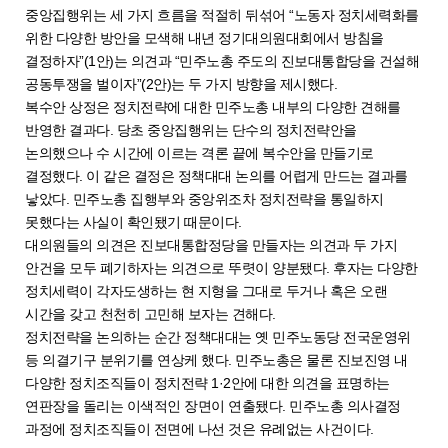
중앙집행위는 세 가지 흐름을 적절히 뒤섞어 “노동자 정치세력화를
위한 다양한 방안을 모색해 내년 정기대의원대회에서 방침을
결정하자”(1안)는 의견과 “민주노총 주도의 진보대통합당을 건설해
공동투쟁을 벌이자”(2안)는 두 가지 방향을 제시했다.
복수안 상정은 정치전략에 대한 민주노총 내부의 다양한 견해를
반영한 결과다. 당초 중앙집행위는 단수의 정치전략안을
논의했으나 수 시간에 이르는 격론 끝에 복수안을 만들기로
결정했다. 이 같은 결정은 정책대대 논의를 어렵게 만드는 결과를
낳았다. 민주노총 집행부와 중앙위조차 정치전략을 통일하지
못했다는 사실이 확인됐기 때문이다.
대의원들의 의견은 진보대통합정당을 만들자는 의견과 두 가지
안건을 모두 폐기하자는 의견으로 뚜렷이 양분됐다. 후자는 다양한
정치세력이 각자도생하는 현 지형을 그대로 두거나 혹은 오랜
시간을 갖고 천천히 고민해 보자는 견해다.
정치전략을 논의하는 순간 정책대대는 옛 민주노동당 전국운영위
등 의결기구 분위기를 연상케 했다. 민주노총은 물론 진보진영 내
다양한 정치조직들이 정치전략 1·2안에 대한 의견을 표명하는
연판장을 돌리는 이색적인 장면이 연출됐다. 민주노총 의사결정
과정에 정치조직들이 전면에 나선 것은 유례없는 사건이다.