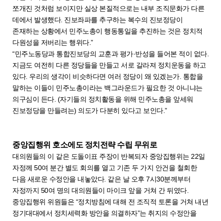
쪼개진 것처럼 보이지만 실상 본질적으로는 내부 조직문화가 다른
데에서 발생했다. 진보좌파를 추구하는 복수의 진보정당이
존재하는 상황에서 민주노총이 행동통일을 추진하는 것은 정치적
다원성을 저버리는 행위다.”
“민주노동당과 통합진보당의 교훈과 평가·반성을 들어본 적이 없다.
지금도 여전히 다른 정당들을 만들고 서로 갈라져 정치운동을 하고
있다. 우리의 생각이 비슷하다면 여러 정당이 왜 있겠는가. 통합을
말하는 이들이 민주노총이라는 백그라운드가 필요한 것 아니냐는
의구심이 든다. (자기들의 정치활동을 위해 민주노총을 앞세워
진보정당을 만들려는) 의도가 다분히 있다고 보인다.”
중앙집행위 호소에도 정치전략 수립 무위로
대의원들의 이 같은 도돌이표 주장이 반복되자 중앙집행위는 22일
자정께 50여 분간 별도 회의를 열고 기존 두 가지 안건을 철회한
다음 새로운 수정안을 내놓았다. 같은 날 오후 7시30분께부터
자정까지 50여 명의 대의원들이 마이크 앞을 거쳐 간 뒤였다.
중앙집행위 위원들은 “정치방침에 대해 전 조직적 토론을 거쳐 내년
정기대대에서 정치세력화 방안을 의결하자”는 취지의 수정안을