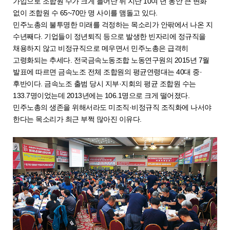
가입으로 조합원 수가 크게 늘어난 뒤 지난 10여 년 동안 큰 변화
없이 조합원 수 65~70만 명 사이를 맴돌고 있다.
민주노총의 불투명한 미래를 걱정하는 목소리가 안팎에서 나온 지
수년째다. 기업들이 정년퇴직 등으로 발생한 빈자리에 정규직을
채용하지 않고 비정규직으로 메우면서 민주노총은 급격히
고령화되는 추세다. 전국금속노동조합 노동연구원의 2015년 7월
발표에 따르면 금속노조 전체 조합원의 평균연령대는 40대 중·
후반이다. 금속노조 출범 당시 지부·지회의 평균 조합원 수는
133.7명이었는데 2013년에는 106.1명으로 크게 떨어졌다.
민주노총의 생존을 위해서라도 미조직·비정규직 조직화에 나서야
한다는 목소리가 최근 부쩍 많아진 이유다.