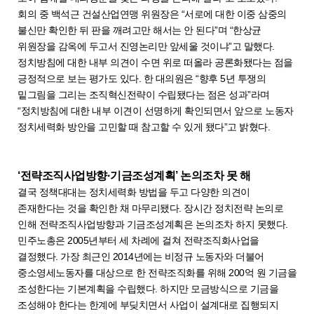
회의 중 백석근 건설산업연맹 위원장은 “서로에 대한 이중 삼중의
불신만 확인한 뒤 판을 깨려고만 해서는 안 된다”며 “한상균
위원장을 감옥에 두고서 진영논리만 앞세울 것이냐”고 말했다.
정치방침에 대한 내부 의견이 수면 위로 떠올라 공론화됐다는 점을
긍정적으로 보는 평가도 있다. 한 대의원은 “향후 5년 투쟁의
밑그림을 그리는 조직혁신전략이 수립됐다는 점은 성과”라며
“정치방침에 대한 내부 이견이 선명하게 확인되면서 앞으로 노동자
정치세력화 방안을 고민할 때 참고할 수 있게 됐다”고 밝혔다.
‘전략조직사업방향·기금조성계획’ 논의조차 못 해
결국 정책대대는 정치세력화 방법을 두고 다양한 의견이
존재한다는 것을 확인한 채 마무리됐다. 장시간 정치전략 논의로
인해 전략조직사업방향과 기금조성계획은 논의조차 하지 못했다.
민주노총은 2005년부터 세 차례에 걸쳐 전략조직화사업을
결정했다. 가장 최근인 2014년에는 비정규 노동자와 더불어
중소영세노동자를 대상으로 한 전략조직화를 위해 200억 원 기금을
조성한다는 기본계획을 수립했다. 하지만 모금방식으로 기금을
조성해야 한다는 한계에 부딪치면서 사업이 설계대로 집행되지