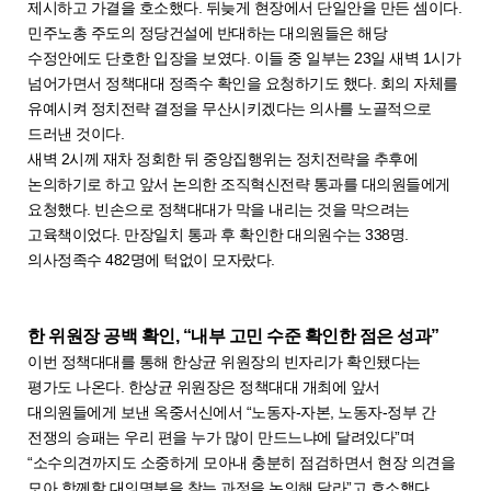
제시하고 가결을 호소했다. 뒤늦게 현장에서 단일안을 만든 셈이다.
민주노총 주도의 정당건설에 반대하는 대의원들은 해당
수정안에도 단호한 입장을 보였다. 이들 중 일부는 23일 새벽 1시가
넘어가면서 정책대대 정족수 확인을 요청하기도 했다. 회의 자체를
유예시켜 정치전략 결정을 무산시키겠다는 의사를 노골적으로
드러낸 것이다.
새벽 2시께 재차 정회한 뒤 중앙집행위는 정치전략을 추후에
논의하기로 하고 앞서 논의한 조직혁신전략 통과를 대의원들에게
요청했다. 빈손으로 정책대대가 막을 내리는 것을 막으려는
고육책이었다. 만장일치 통과 후 확인한 대의원수는 338명.
의사정족수 482명에 턱없이 모자랐다.
한 위원장 공백 확인, “내부 고민 수준 확인한 점은 성과”
이번 정책대대를 통해 한상균 위원장의 빈자리가 확인됐다는
평가도 나온다. 한상균 위원장은 정책대대 개최에 앞서
대의원들에게 보낸 옥중서신에서 “노동자-자본, 노동자-정부 간
전쟁의 승패는 우리 편을 누가 많이 만드느냐에 달려있다”며
“소수의견까지도 소중하게 모아내 충분히 점검하면서 현장 의견을
모아 함께할 대의명분을 찾는 과정을 논의해 달라”고 호소했다.