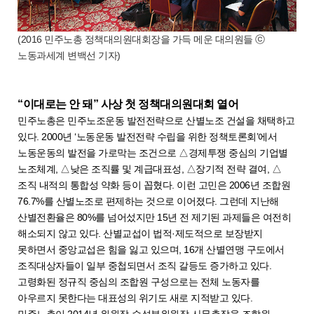
(2016 민주노총 정책대의원대회장을 가득 메운 대의원들 ⓒ
노동과세계 변백선 기자)
“이대로는 안 돼” 사상 첫 정책대의원대회 열어
민주노총은 민주노조운동 발전전략으로 산별노조 건설을 채택하고
있다. 2000년 ‘노동운동 발전전략 수립을 위한 정책토론회’에서
노동운동의 발전을 가로막는 조건으로 △경제투쟁 중심의 기업별
노조체계, △낮은 조직률 및 계급대표성, △장기적 전략 결여, △
조직 내적의 통합성 약화 등이 꼽혔다. 이런 고민은 2006년 조합원
76.7%를 산별노조로 편제하는 것으로 이어졌다. 그런데 지난해
산별전환율은 80%를 넘어섰지만 15년 전 제기된 과제들은 여전히
해소되지 않고 있다. 산별교섭이 법적·제도적으로 보장받지
못하면서 중앙교섭은 힘을 잃고 있으며, 16개 산별연맹 구도에서
조직대상자들이 일부 중첩되면서 조직 갈등도 증가하고 있다.
고령화된 정규직 중심의 조합원 구성으로는 전체 노동자를
아우르지 못한다는 대표성의 위기도 새로 지적받고 있다.
민주노총이 2014년 위원장·수석부위원장·사무총장을 조합원