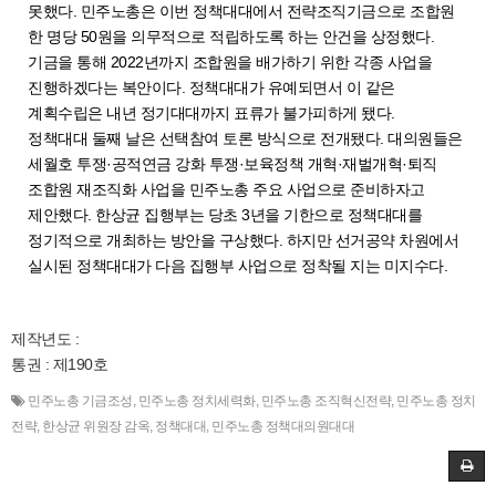
못했다. 민주노총은 이번 정책대대에서 전략조직기금으로 조합원
한 명당 50원을 의무적으로 적립하도록 하는 안건을 상정했다.
기금을 통해 2022년까지 조합원을 배가하기 위한 각종 사업을
진행하겠다는 복안이다. 정책대대가 유예되면서 이 같은
계획수립은 내년 정기대대까지 표류가 불가피하게 됐다.
정책대대 둘째 날은 선택참여 토론 방식으로 전개됐다. 대의원들은
세월호 투쟁·공적연금 강화 투쟁·보육정책 개혁·재벌개혁·퇴직
조합원 재조직화 사업을 민주노총 주요 사업으로 준비하자고
제안했다. 한상균 집행부는 당초 3년을 기한으로 정책대대를
정기적으로 개최하는 방안을 구상했다. 하지만 선거공약 차원에서
실시된 정책대대가 다음 집행부 사업으로 정착될 지는 미지수다.
제작년도 :
통권 : 제190호
민주노총 기금조성
,
민주노총 정치세력화
,
민주노총 조직혁신전략
,
민주노총 정치
전략
,
한상균 위원장 감옥
,
정책대대
,
민주노총 정책대의원대대