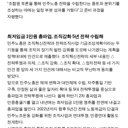
“조합원 토론을 통해 민주노총 전략을 수립한다는 풍토와 분위기를
조성하는 데에는 일정 부분 성과를 거뒀다”고 준비 과정을
자평했다.
최저임금 1만원 총파업, 조직강화 5년 전략 수립해
민주노총은 조직혁신전략과 전략조직사업·기금조성계획이라는 두
기둥을 통해 조직의 장기적 발전·강화를 도모해 나가겠다는 계획을
정책대대에 안건으로 제출했다. 조직혁신전략의 세부 내용인 △
전략투쟁과 의제, △조직 강화, △조직 확대, △정치전략 등 네 가지
안건 중 앞의 세 가지 안건에 대해서는 비교적 무난하게 동의를
받았다.
앞으로 민주노총은 체제 변혁과 대안체제 수립, 자주통일 기반
구축, 안정된 삶과 좋은 일자리 확대 등 5대 전략투쟁을 중심으로
총파업과 전략투쟁에 나선다. 올해 하반기 2차 총파업과
민중총궐기를 열고 내년에는 최저임금 1만원 쟁취를 전면에 내걸고
총파업을 벌인다. 2022년까지 향후 5년간 전체 노동계급의 단결과
민주노조운동 강화를 위한 조직사업과 연대투쟁, 민중연대 활동도
전개한다.