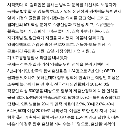
시작했다. 이 캠페인은 일하는 방식과 문화를 개선하여 노동자가
능력을 발휘할 수 있도록 하고, 기업의 생산성과 경쟁력을 높이면서
일과 가정의 균형을 찾아가겠다는 의미를 담고 있다. 그리고
캠페인의 5대 핵심 분야로 △생산성과 효율성 제고, △유연근무
활용도 높이기, △회식ㆍ야근 줄이기, △육아부담 나누기, △
자기계발 및 알찬휴가 지원을 제시했다. 아울러 일과 가정
양립정책으로 △임신·출산 근로자 보호, △육아·보육 지원, △
근로시간 유연화 지원, △일·가정 양립 기업 지원, △
기초고용평등질서 확립을 내세웠다.
문제는 정부가 일과 가정 양립을 위한 정책을 본격 시행한 지
3년째이지만, 한국의 합계출산율은 1.24명으로 3년 연속 OECD
꼴찌를 벗어나지 못하는데다 정부 정책에 만족하는 직장인 여성은
소수에 불과하다는 것이다. 전국경제인연합회가 2016년 8월
직장인 여성 500명을 대상으로 정부의 저출산정책에 대한 인식을
물을 결과, 5.4%만이 만족스럽다고 답하고 56%는 불만족스럽다고
답했다. 연령별로는 20대의 만족 비율이 2.9%, 30대 2.0%, 40대
6.4%, 50대 이상 20.0%로 나타났다. 이들은 또한 현재 자녀 수와
향후 출산 계획까지 합한 평균 자녀수를 1.5명이라고 답했다. 이중
미혼자의 경우 향후 출산할 자녀 수는 1.1명으로, 출산할 계획이