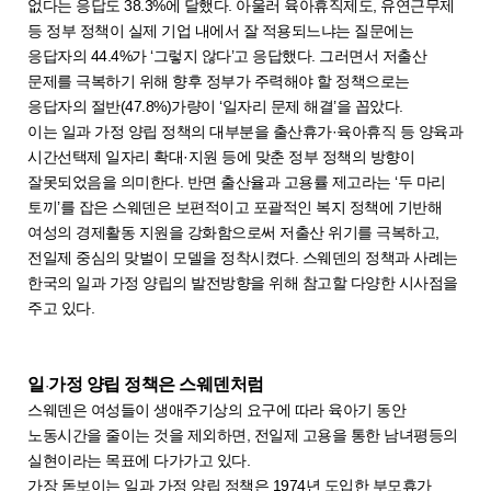
없다는 응답도 38.3%에 달했다. 아울러 육아휴직제도, 유연근무제
등 정부 정책이 실제 기업 내에서 잘 적용되느냐는 질문에는
응답자의 44.4%가 ‘그렇지 않다’고 응답했다. 그러면서 저출산
문제를 극복하기 위해 향후 정부가 주력해야 할 정책으로는
응답자의 절반(47.8%)가량이 ‘일자리 문제 해결’을 꼽았다.
이는 일과 가정 양립 정책의 대부분을 출산휴가·육아휴직 등 양육과
시간선택제 일자리 확대·지원 등에 맞춘 정부 정책의 방향이
잘못되었음을 의미한다. 반면 출산율과 고용률 제고라는 ‘두 마리
토끼’를 잡은 스웨덴은 보편적이고 포괄적인 복지 정책에 기반해
여성의 경제활동 지원을 강화함으로써 저출산 위기를 극복하고,
전일제 중심의 맞벌이 모델을 정착시켰다. 스웨덴의 정책과 사례는
한국의 일과 가정 양립의 발전방향을 위해 참고할 다양한 시사점을
주고 있다.
일
가정 양립 정책은 스웨덴처럼
·
스웨덴은 여성들이 생애주기상의 요구에 따라 육아기 동안
노동시간을 줄이는 것을 제외하면, 전일제 고용을 통한 남녀평등의
실현이라는 목표에 다가가고 있다.
가장 돋보이는 일과 가정 양립 정책은 1974년 도입한 부모휴가