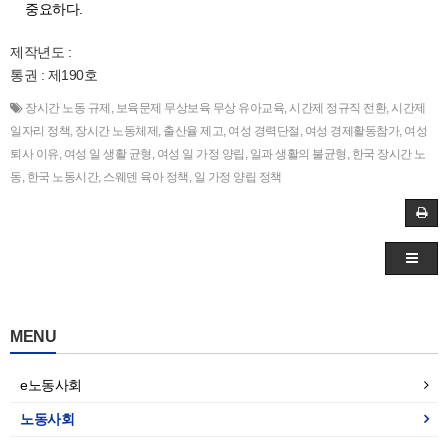
중요하다.
제작년도 :
통권 : 제190호
장시간 노동 규제
,
보육문제 무상보육 무상 유아교육
,
시간제 정규직 전환
,
시간제
일자리 정책
,
장시간 노동체제
,
출산율 제고
,
여성 경력단절
,
여성 경제활동참가
,
여성
퇴사 이유
,
여성 일 생활 균형
,
여성 일 가정 양립
,
일과 생활의 불균형
,
한국 장시간 노
동
,
한국 노동시간
,
스웨덴 육아 정책
,
일 가정 양립 정책
MENU
e노동사회
노동사회