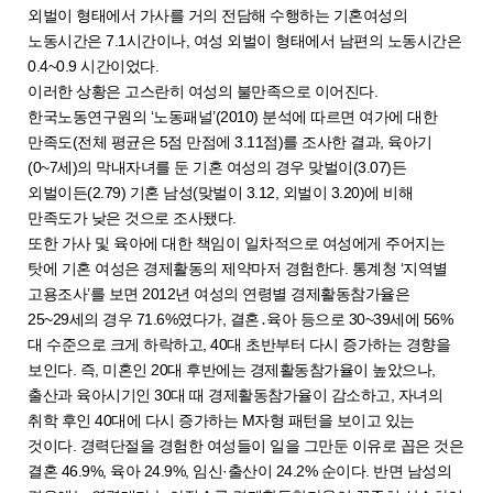
외벌이 형태에서 가사를 거의 전담해 수행하는 기혼여성의
노동시간은 7.1시간이나, 여성 외벌이 형태에서 남편의 노동시간은
0.4~0.9 시간이었다.
이러한 상황은 고스란히 여성의 불만족으로 이어진다.
한국노동연구원의 ‘노동패널’(2010) 분석에 따르면 여가에 대한
만족도(전체 평균은 5점 만점에 3.11점)를 조사한 결과, 육아기
(0~7세)의 막내자녀를 둔 기혼 여성의 경우 맞벌이(3.07)든
외벌이든(2.79) 기혼 남성(맞벌이 3.12, 외벌이 3.20)에 비해
만족도가 낮은 것으로 조사됐다.
또한 가사 및 육아에 대한 책임이 일차적으로 여성에게 주어지는
탓에 기혼 여성은 경제활동의 제약마저 경험한다. 통계청 ‘지역별
고용조사’를 보면 2012년 여성의 연령별 경제활동참가율은
25~29세의 경우 71.6%였다가, 결혼․육아 등으로 30~39세에 56%
대 수준으로 크게 하락하고, 40대 초반부터 다시 증가하는 경향을
보인다. 즉, 미혼인 20대 후반에는 경제활동참가율이 높았으나,
출산과 육아시기인 30대 때 경제활동참가율이 감소하고, 자녀의
취학 후인 40대에 다시 증가하는 M자형 패턴을 보이고 있는
것이다. 경력단절을 경험한 여성들이 일을 그만둔 이유로 꼽은 것은
결혼 46.9%, 육아 24.9%, 임신·출산이 24.2% 순이다. 반면 남성의