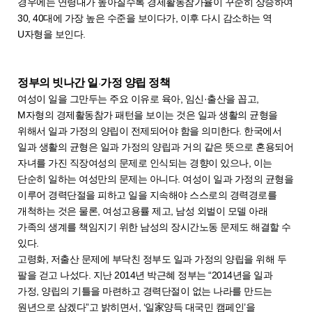
경우에는 연령대가 높아질수록 경제활동참가율이 꾸준히 상승하여
30, 40대에 가장 높은 수준을 보이다가, 이후 다시 감소하는 역
U자형을 보인다.
정부의 빗나간 일
가정 양립 정책
·
여성이 일을 그만두는 주요 이유로 육아, 임신·출산을 꼽고,
M자형의 경제활동참가 패턴을 보이는 것은 일과 생활의 균형을
위해서 일과 가정의 양립이 전제되어야 함을 의미한다. 한국에서
일과 생활의 균형은 일과 가정의 양립과 거의 같은 뜻으로 혼용되어
자녀를 가진 직장여성의 문제로 인식되는 경향이 있으나, 이는
단순히 일하는 여성만의 문제는 아니다. 여성이 일과 가정의 균형을
이루어 경력단절을 피하고 일을 지속해야 스스로의 경력경로를
개척하는 것은 물론, 여성고용률 제고, 남성 외벌이 모델 아래
가족의 생계를 책임지기 위한 남성의 장시간노동 문제도 해결할 수
있다.
고령화, 저출산 문제에 부닥친 정부도 일과 가정의 양립을 위해 두
팔을 걷고 나섰다. 지난 2014년 박근혜 정부는 “2014년을 일과
가정, 양립의 기틀을 마련하고 경력단절이 없는 나라를 만드는
원년으로 삼겠다”고 밝히면서, ‘일家양득 대국민 캠페인’을