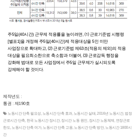
주5일(40시간) 근무제 적용률을 높이려면, ⑴ 근로기준법 시행령
[별표1]을 개정해 주5일(40시간)제 적용대상을 5인 미만
사업장으로 확대하고, ⑵ 근로기준법 제63조(적용의 제외)의 적용
대상을 필요최소한으로 축소함과 더불어, ⑶ 근로감독 행정을
강화해 법대로 모든 사업장에서 주5일 근무제가 실시되도록
강제해야 할 것이다.
제작년도 :
통권 : 제190호
노동시간 단축 필요성
,
노동시간 단축 효과
,
노동시간 실태
,
2016년 노동시간
,
법정
근로시간 단축
,
한국 노동시간 장시간
,
장시간 노동 원인
,
장시간 노동체제
,
연장근로
한도
,
노동시간 단축 여가
,
노동시간 단축 고용
,
노동시간 단축 방안
,
노동시간 1800시
간