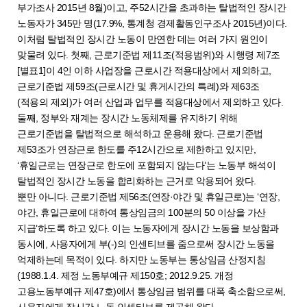
부가조사 2015년 8월)이고, 주52시간을 초과하는 탈법적인 장시간
노동자가 345만 명(17.9%, 통계청 경제활동인구조사 2015년)이다.
이처럼 탈법적인 장시간 노동이 만연한 데는 여러 가지 원인이
맞물려 있다. 첫째, 근로기준법 제11조(적용범위)와 시행령 제7조
[별표1]이 4인 이하 사업장을 근로시간 적용대상에서 제외하고,
근로기준법 제59조(근로시간 및 휴게시간의 특례)와 제63조
(적용의 제외)가 여러 산업과 업무를 적용대상에서 제외하고 있다.
둘째, 정부와 재계는 장시간 노동체제를 유지하기 위해
근로기준법을 탈법적으로 해석하고 운용해 왔다. 근로기준법
제53조가 연장근로 한도를 주12시간으로 제한하고 있지만,
‘휴일근로는 연장근로 한도에 포함되지 않는다’는 노동부 해석이
탈법적인 장시간 노동을 합리화하는 근거로 악용되어 왔다.
뿐만 아니다. 근로기준법 제56조(연장·야간 및 휴일근로)는 ‘연장,
야간, 휴일근로에 대하여 통상임금의 100분의 50 이상을 가산
지급’하도록 하고 있다. 이는 노동자에게 장시간 노동을 보상함과
동시에, 사용자에게 부(-)의 인센티브를 줌으로써 장시간 노동을
억제하는데 목적이 있다. 하지만 노동부는 통상임금 산정지침
(1988.1.4. 제정 노동부예규 제150호; 2012.9.25. 개정
고용노동부예규 제47호)에서 통상임금 범위를 대폭 축소함으로써,
사용자에게 장시간 노동 인센티브를 제공해 왔다.