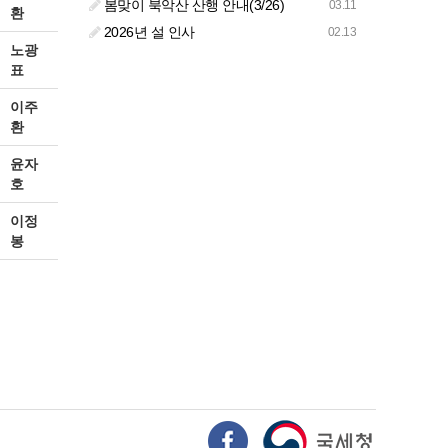
봄맞이 북악산 산행 안내(3/26)
03.11
환
2026년 설 인사
02.13
노광
표
이주
환
윤자
호
이정
봉