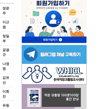
정문
주
이근
원
정일
부
공광
규
나영
명
김유
선
이희
진
유동