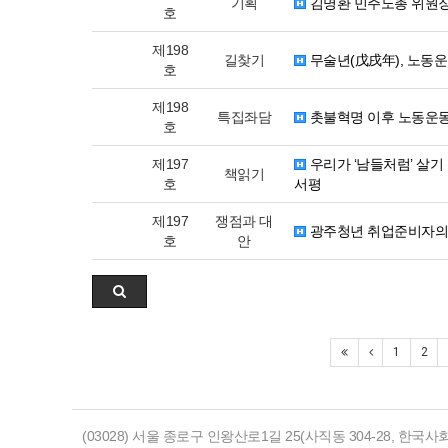
기획
김명환 민주노총 위원장
호
제198
길찾기
무술년(戊戌年), 노동
호
제198
특집좌담
촛불혁명 이후 노동운동
호
제197
우리가 ‘남들처럼’ 살기
책읽기
호
서평
제197
쟁점과 대
광주청년 취업준비자의
호
안
1
2
(03028) 서울 종로구 인왕산로1길 25(사직동 304-28, 한국