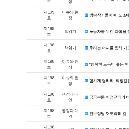
호
장
제199
이슈와 현
방송작가들이여, 노조에
호
장
제199
책읽기
노동자를 위한 과학을 
호
제198
책읽기
우리는 어디를 향해 가고
호
제198
이슈와 현
“행복한 노동이 좋은 책
호
장
제198
이슈와 현
힘차게 달려라, 직장갑질 
호
장
제198
쟁점과 대
공공부문 비정규직의 
호
안
제198
쟁점과 대
진보정당 재도약의 길 
호
안
제198