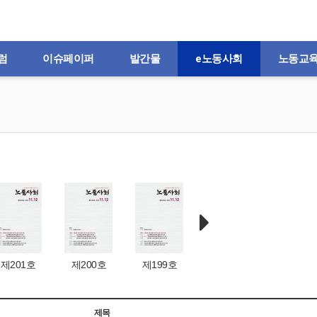
럼
이슈페이퍼
발간물
e노동사회
노동교
제201호
제200호
제199호
제198호
제197
제목