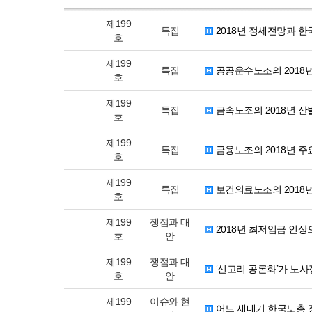
제199
특집
2018년 정세전망과 한
호
제199
특집
공공운수노조의 2018
호
제199
특집
금속노조의 2018년 산
호
제199
특집
금융노조의 2018년 
호
제199
특집
보건의료노조의 2018년
호
제199
쟁점과 대
2018년 최저임금 인
호
안
제199
쟁점과 대
‘신고리 공론화’가 노사
호
안
제199
이슈와 현
어느 새내기 한국노총 