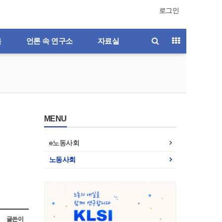
로그인
육
언론 속 연구소
자료실
MENU
e노동사회
노동사회
호
제196호
제195호
제194호
제193호
글쓴이