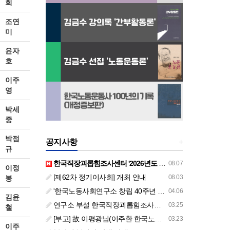
희
조연
미
윤자
호
이주
영
박세
중
박점
공지사항
+
규
한국직장괴롭힘조사센터 '2026년도 하반기 주요 사업 안내' (교육/컨설팅)
08.07
이정
[제62차 정기이사회] 개최 안내
08.03
봉
'한국노동사회연구소 창립 40주년 기념 행사 안내'
04.06
김윤
연구소 부설 한국직장괴롭힘조사센터 '2026년도 주요 사업 안내' (교육/컨설팅)
03.25
철
[부고] 故 이평광님(이주환 한국노동사회연구소 부소장 부친상)
03.23
이주