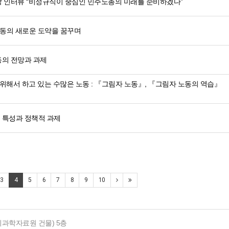
 인터뷰 “비정규직이 중심인 민주노총의 미래를 준비하겠다”
운동의 새로운 도약을 꿈꾸며
의 전망과 과제
 위해서 하고 있는 수많은 노동 : 『그림자 노동』, 『그림자 노동의 역습』
 특성과 정책적 과제
3
4
5
6
7
8
9
10
사회과학자료원 건물) 5층