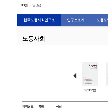
08월 08일(토)
한국노동사회연구소
연구소소개
노동포
노동사회
제132호
제1호
제203호
제202호
제작년도
통권
섹션