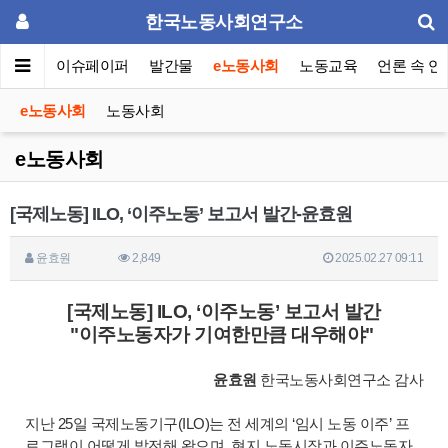
한국노동사회연구소
동포럼
이슈페이퍼
발간물
e노동사회
노동교육
언론 속 연
e노동사회
노동사회
e노동사회
[국제노동] ILO, ‘이주노동’ 보고서 발간-윤효원
윤효원
2,849
2025.02.27 09:11
[국제노동] ILO, ‘이주노동’ 보고서 발간
"이주노동자가 기여한만큼 대우해야"
윤효원
한국노동사회연구소 감사
지난 25일 국제노동기구(ILO)는 전 세계의 ‘임시 노동 이주’ 프
로그램이 어떻게 발전해 왔으며, 현지 노동시장과 이주노동자