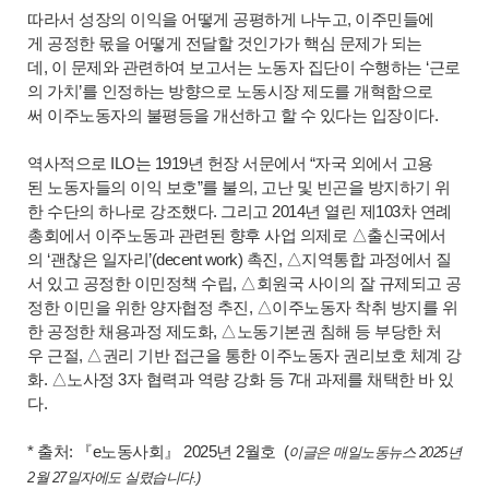
따라서 성장의 이익을 어떻게 공평하게 나누고, 이주민들에
게 공정한 몫을 어떻게 전달할 것인가가 핵심 문제가 되는
데, 이 문제와 관련하여 보고서는 노동자 집단이 수행하는 ‘근로
의 가치’를 인정하는 방향으로 노동시장 제도를 개혁함으로
써 이주노동자의 불평등을 개선하고 할 수 있다는 입장이다.
역사적으로 ILO는 1919년 헌장 서문에서 “자국 외에서 고용
된 노동자들의 이익 보호”를 불의, 고난 및 빈곤을 방지하기 위
한 수단의 하나로 강조했다.
그리고 2014년 열린 제103차 연례
총회에서 이주노동과 관련된 향후 사업 의제로 △출신국에서
의 ‘괜찮은 일자리’(decent work) 촉진,
△
지역통합 과정에서 질
서 있고 공정한 이민정책 수립,
△
회원국 사이의 잘 규제되고 공
정한 이민을 위한 양자협정 추진,
△
이주노동자 착취 방지를 위
한 공정한 채용과정 제도화,
△
노동기본권 침해 등 부당한 처
우 근절,
△
권리 기반 접근을 통한 이주노동자 권리보호 체계 강
화.
△
노사정 3자 협력과 역량 강화 등 7대 과제를 채택한 바 있
다.
* 출처:
『
e노동사회』 2025년 2월호 (
이글은 매일노동뉴스 2025년
2월 27일자에도 실렸습니다.)