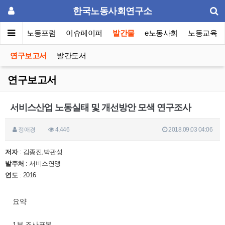
한국노동사회연구소
소소개
노동포럼
이슈페이퍼
발간물
e노동사회
노동교육
연구보고서
발간도서
연구보고서
서비스산업 노동실태 및 개선방안 모색 연구조사
정애경
4,446
2018.09.03 04:06
저자
: 김종진,박관성
발주처
: 서비스연맹
연도
: 2016
요약
1부 조사표본