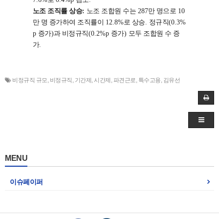
노조 조직률 상승
:
노조 조합원 수는
287
만 명으로
10
만 명 증가하여 조직률이
12.8%
로 상승
.
정규직
(0.3%
p
증가
)
과 비정규직
(0.2%p
증가
)
모두 조합원 수 증
가
.
비정규직 규모
,
비정규직
,
기간제
,
시간제
,
파견근로
,
특수고용
,
김유선
MENU
이슈페이퍼