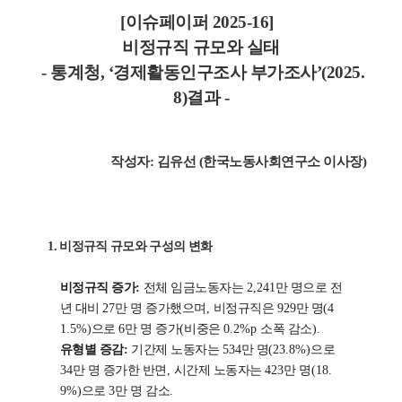
[이슈페이퍼 2025-16]
비정규직 규모와 실태
- 통계청, ‘경제활동인구조사 부가조사’(2025.
8)결과 -
작성자: 김유선 (한국노동사회연구소 이사장)
1.
비정규직 규모와 구성의 변화
비정규직 증가
:
전체 임금노동자는
2,241
만 명으로 전
년 대비
27
만 명 증가했으며
,
비정규직은
929
만 명
(4
1.5%)
으로
6
만 명 증가
(
비중은
0.2%p
소폭 감소
).
유형별 증감
:
기간제 노동자는
534
만 명
(23.8%)
으로
34
만 명 증가한 반면
,
시간제 노동자는
423
만 명
(18.
9%)
으로
3
만 명 감소
.