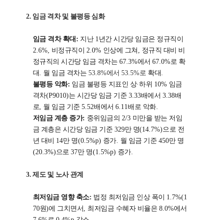
2.
임금 격차 및 불평등 심화
임금 격차 확대
:
지난
1
년간 시간당 임금은 정규직이
2.6%,
비정규직이
2.0%
인상에 그쳐
,
정규직 대비 비
정규직의 시간당 임금 격차는
67.3%
에서
67.0%
로 확
대
.
월 임금 격차는
53.8%
에서
53.5%
로
확대
.
불평등 악화
:
임금 불평등 지표인 상
·
하위
10%
임금
격차
(P9010)
는 시간당 임금 기준
3.33
배에서
3.38
배
로
,
월 임금 기준
5.52
배에서
6.11
배로 악화
.
저임금 계층 증가
:
중위임금의
2/3
미만을 받는 저임
금 계층은 시간당 임금 기준
329
만 명
(14.7%)
으로 전
년 대비
14
만 명
(0.5%p)
증가
.
월 임금 기준
450
만 명
(20.3%)
으로
37
만 명
(1.5%p)
증가
.
3.
제도 및 노사 관계
최저임금 영향 축소
:
법정 최저임금 인상 폭이
1.7%(1
70
원
)
에 그치면서
,
최저임금 수혜자 비율은
8.0%
에서
7.6%
로
0.4%p
감소
.