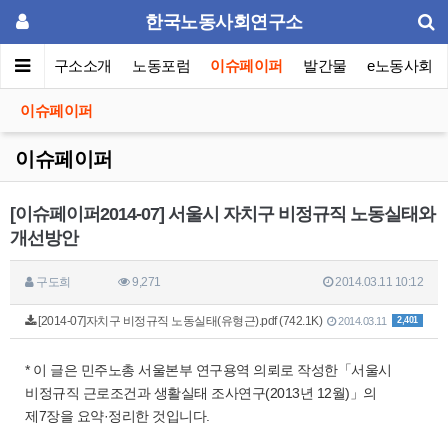
한국노동사회연구소
메인
연구소소개
노동포럼
이슈페이퍼
발간물
e노동사회
이슈페이퍼
이슈페이퍼
[이슈페이퍼2014-07] 서울시 자치구 비정규직 노동실태와
개선방안
구도희
9,271
2014.03.11 10:12
[2014-07]자치구 비정규직 노동실태(유형근).pdf (742.1K)
2,401
2014.03.11
* 이 글은 민주노총 서울본부 연구용역 의뢰로 작성한「서울시
비정규직 근로조건과 생활실태 조사연구(2013년 12월)」의
제7장을 요약·정리한 것입니다.