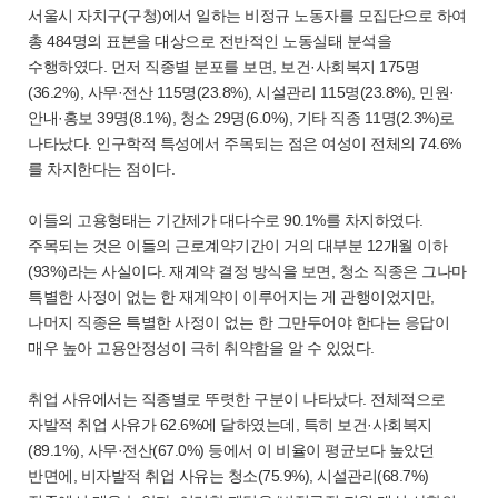
서울시 자치구(구청)에서 일하는 비정규 노동자를 모집단으로 하여
총 484명의 표본을 대상으로 전반적인 노동실태 분석을
수행하였다. 먼저 직종별 분포를 보면, 보건·사회복지 175명
(36.2%), 사무·전산 115명(23.8%), 시설관리 115명(23.8%), 민원·
안내·홍보 39명(8.1%), 청소 29명(6.0%), 기타 직종 11명(2.3%)로
나타났다. 인구학적 특성에서 주목되는 점은 여성이 전체의 74.6%
를 차지한다는 점이다.
이들의 고용형태는 기간제가 대다수로 90.1%를 차지하였다.
주목되는 것은 이들의 근로계약기간이 거의 대부분 12개월 이하
(93%)라는 사실이다. 재계약 결정 방식을 보면, 청소 직종은 그나마
특별한 사정이 없는 한 재계약이 이루어지는 게 관행이었지만,
나머지 직종은 특별한 사정이 없는 한 그만두어야 한다는 응답이
매우 높아 고용안정성이 극히 취약함을 알 수 있었다.
취업 사유에서는 직종별로 뚜렷한 구분이 나타났다. 전체적으로
자발적 취업 사유가 62.6%에 달하였는데, 특히 보건·사회복지
(89.1%), 사무·전산(67.0%) 등에서 이 비율이 평균보다 높았던
반면에, 비자발적 취업 사유는 청소(75.9%), 시설관리(68.7%)