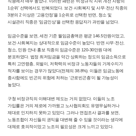
직종에서 매우 높았다. 이러한 패턴은 ‘비정규직 지위 개선 사항의
1순위’ 선택에서도 반복되었다. 보건·사회복지 및 사무·전산 직종의
3분의 2 이상은 ‘고용안정’을 1순위로 선택한 반면, 청소 및
시설관리 직종은 ‘임금인상’을 선택한 응답자가 과반을 넘었다.
임금수준을 보면, 세전 기준 월임금총액은 평균 146.5만원이었고,
보건·사회복지는 상대적으로 임금수준이 높았다. 반면 사무·전산,
청소, 민원·안내·홍보 직종의 임금수준은 120-30만원 대에
분포하였다. 법정 최저임금을 약간 상회하는 정도의 임금소득으로
특히 고연령층, 외벌이, 저학력의 비정규 노동자들의 가계수지가
적자를 보이는 경우가 많았다(전체의 38.8%). 이들은 임금노동에
종사함에도 빈곤의 위험에 처하는 ‘근로빈곤층’이 될 가능성이
높았다.
구청 비정규직의 이해대변 제도는 거의 없었다. 이들의 노조
가입률은 거의 제로에 가까웠고 노사협의회도 유명무실하거나
제대로 인지하지 못하고 있었다. 그러나 면접조사 결과를 보면,
노동조합이 자신들의 권익을 대변해 줄 수 있을 것이라는 생각에
대체로 호의적이었고 노조의 필요성은 크게 느끼고 있었다.