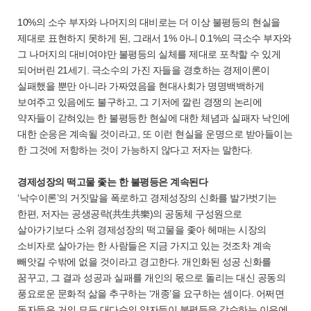
10%의 소수 부자와 나머지의 대비로는 더 이상 불평등의 현실을
제대로 표현하지 못하게 된, 그래서 1% 아니 0.1%의 극소수 부자와
그 나머지의 대비여야만 불평등의 실체를 제대로 포착할 수 있게
되어버린 21세기. 극소수의 가진 자들을 경호하는 경제이론이
실패했을 뿐만 아니라 가짜였음을 현대사회가 명명백백하게
보여주고 있음에도 불구하고, 그 기저에 깔린 경쟁의 논리에
약자들이 갇혀있는 한 불평등한 현실에 대한 체념과 실패자 낙인에
대한 순응은 계속될 것이라고, 또 이런 현실을 운명으로 받아들이는
한 그것에 저항하는 것이 가능하지 않다고 저자는 말한다.
경제성장의 떡고물 좇는 한 불평등은 계속된다
‘낙수이론’의 거짓말을 폭로하고 경제성장의 신화를 발가벗기는
한편, 저자는 공생공락(共生共樂)의 공동체 구성원으로
살아가기보다 소위 경제성장의 떡고물을 좇아 헤매는 시장의
소비자로 살아가는 한 사람들은 지금 가지고 있는 것조차 계속
빼앗길 수밖에 없을 것이라고 경고한다. 개인화된 성공 신화를
꿈꾸고, 그 결과 성공과 실패를 개인의 몫으로 돌리는 대신 공동의
풍요로운 문화적 삶을 추구하는 ‘개종’을 요구하는 셈이다. 어쩌면
독자들은 거의 모든 대다수의 약자들이 불평등을 감수하는 이유에