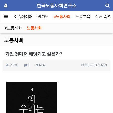
한국노동사회연구소
동포럼
이슈페이퍼
발간물
e노동사회
노동교육
언론 속 연
e노동사회
노동사회
노동사회
가진 것마저 빼앗기고 싶은가?
구도희
0
6,965
2015.03.13 06:19