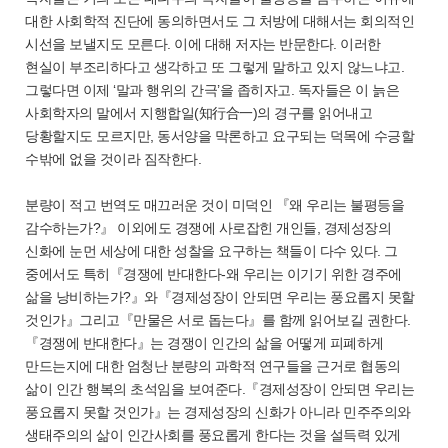
대한 사회학적 진단에 동의하면서도 그 처방에 대해서는 회의적인
시선을 보낼지도 모른다. 이에 대해 저자는 반문한다. 이러한
현실이 부조리하다고 생각하고 또 그렇게 말하고 있지 않느냐고.
그렇다면 이제 ‘말과 행위의 간극’을 좁히자고. 독자들은 이 늙은
사회학자의 말에서 지행합일(知行合一)의 경구를 읽어내고
당황할지도 모르지만, 동서양을 막론하고 요구되는 덕목에 수긍할
수밖에 없을 것이라 짐작한다.
분량이 적고 번역도 매끄러운 것이 미덕인 『왜 우리는 불평등을
감수하는가?』 이외에도 경쟁에 사로잡힌 개인들, 경제성장의
신화에 눈먼 세상에 대한 성찰을 요구하는 책들이 다수 있다. 그
중에서도 특히『경쟁에 반대한다-왜 우리는 이기기 위한 경주에
삶을 낭비하는가?』와『경제성장이 안되면 우리는 풍요롭지 못할
것인가』그리고『만물은 서로 돕는다』를 함께 읽어보길 권한다.
『경쟁에 반대한다』는 경쟁이 인간의 삶을 어떻게 피폐하게
만드는지에 대한 엄청난 분량의 과학적 연구들을 근거로 협동의
삶이 인간 행복의 초석임을 보여준다.『경제성장이 안되면 우리는
풍요롭지 못할 것인가』는 경제성장의 신화가 아니라 민주주의와
생태주의의 삶이 인간사회를 풍요롭게 한다는 것을 설득력 있게