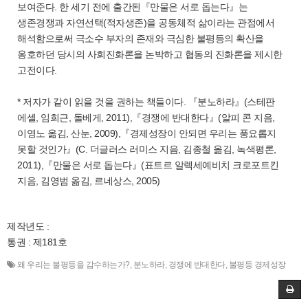
보여준다. 한 세기 전에 출간된『만물은 서로 돕는다』는
생존경쟁과 자연선택(적자생존)을 공동체적 삶이라는 관점에서
해석함으로써 극소수 부자의 존재와 극심한 불평등의 확산을
옹호하던 당시의 사회진화론을 논박하고 협동의 진화론을 제시한
고전이다.
* 저자가 같이 읽을 것을 권하는 책들이다. 『분노하라』(스테판
에셀, 임희근, 돌베게, 2011),『경쟁에 반대한다』(알피 콘 지음,
이영노 옮김, 산눈, 2009),『경제성장이 안되면 우리는 풍요롭지
못할 것인가』(C. 더글러스 러미스 지음, 김종철 옮김, 녹색평론,
2011),『만물은 서로 돕는다』(표트르 알렉세예비치 크로포트킨
지음, 김영범 옮김, 르네상스, 2005)
제작년도 :
통권 : 제181호
왜 우리는 불평등을 감수하는가?
,
분노하라
,
경쟁에 반대한다
,
불평등 경제성장