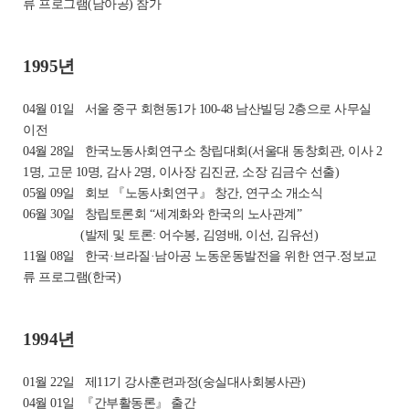
류 프로그램(남아공) 참가
1995년
04월 01일
서울 중구 회현동1가 100-48 남산빌딩 2층으로 사무실
이전
04월 28일
한국노동사회연구소 창립대회(서울대 동창회관, 이사 2
1명, 고문 10명, 감사 2명, 이사장 김진균, 소장 김금수 선출)
05월 09일
회보 『노동사회연구』 창간, 연구소 개소식
06월 30일
창립토론회 “세계화와 한국의 노사관계”
(발제 및 토론: 어수봉, 김영배, 이선, 김유선)
11월 08일
한국·브라질·남아공 노동운동발전을 위한 연구.정보교
류 프로그램(한국)
1994년
01월 22일
제11기 강사훈련과정(숭실대사회봉사관)
04월 01일
『간부활동론』 출간