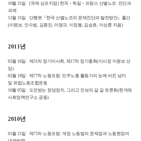
10월 31일
[국제 심포지엄] 한국‧독일‧프랑스 산별노조: 진단과
과제
12월 31일
단행본『한국 산별노조의 문제진단과 발전방안』출간
(이원보, 인수범, 김종진, 이명규, 이정봉, 김승호, 이상훈 지음)
2011년
02월 16일
제31차 정기이사회, 제17차 정기총회(이사장 이원보 선
임)
02월 18일
제77차 노동포럼: 민주노총 활동가의 눈에 비친 남미
및
유럽노동조합운동
10월 05일
도전받는 정당정치, 그리고 진보의 갈 길 토론회(한겨레
사회정책연구소 공동)
2010년
01월 21일
제75차 노동포럼: 개정 노동법의 문제점과 노동현장의
대응방향