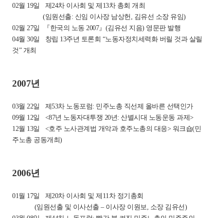
02월 19일
제24차 이사회 및 제13차 총회 개최
(임원선출: 신임 이사장 남상헌, 김유선 소장 유임)
02월 27일
『한국의 노동 2007』(김유선 지음) 영문판 발행
04월 30일
창립 13주년 토론회 “노동자정치세력화 버릴 것과 살릴
것” 개최
2007년
03월 22일
제53차 노동포럼: 민주노총 직선제 올바른 선택인가
09월 12일
<87년 노동자대투쟁 20년: 산별시대 노동운동 과제>
12월 13일
<호주 노사관계법 개악과 호주노총의 대응> 워크숍(민
주노총 공동개최)
2006년
01월 17일
제20차 이사회 및 제11차 정기총회
(임원선출 및 이사선출 – 이사장 이원보, 소장 김유선)