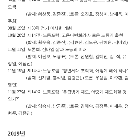
모색
(발제: 황선웅, 김종진), (토론: 오진호, 정성미, 남재욱, 이
주희)
08월 19일 제50차 정기 이사회 개최
10월 28일 제147차 노동포럼: 고용다변화와 새로운 노동의 출현
(발제: 황수옥, 김종진), (김효진, 김도윤, 권혜원, 김미영)
11월 11일 토론회: 전태일 삶과 노동의 미래
(발제: 이원보, 노광표), (토론: 신원철, 김혜진, 김 석, 유
정엽, 이남신)
11월 19일 제148차 노동포럼: ‘청년세대 조직화, 어떻게 해야 하나’
(발제: 신재열, 홍석범, 김경근), (토론: 우상범, 이주환, 김
영민)
11월 27일 제149차 노동포럼: ‘유급병가 제도, 어떻게 제도화할 것
인가?’
(발제: 임승지, 남궁준), (토론: 김해숙, 김정목, 이재훈, 정
형준, 김종진)
2019년