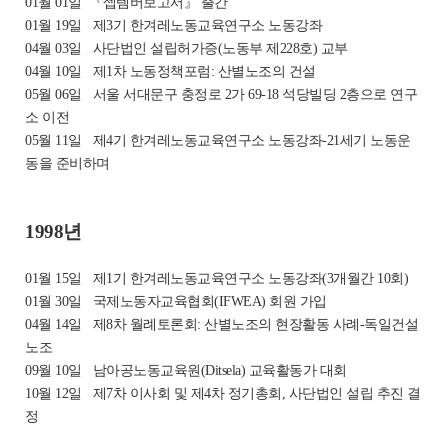
01월 01일
『셉템버보고서』 출간
01월 19일
제3기 한겨레노동교육연구소 노동강좌
04월 03일
사단법인 설립허가증(노동부 제228호) 교부
04월 10일
제1차 노동정책포럼: 산별노조의 건설
05월 06일
서울 서대문구 충정로 2가 69-18 석당빌딩 2층으로 연구
소 이전
05월 11일
제4기 한겨레노동교육연구소 노동강좌-21세기 노동운
동을 준비하며
1998년
01월 15일
제1기 한겨레노동교육연구소 노동강좌(3개월간 10회)
01월 30일
국제노동자교육협회(IFWEA) 회원 가입
04월 14일
제8차 월례토론회: 산별노조의 현장활동 사례-독일건설
노조
09월 10일
남아공노동교육원(Ditsela) 교육활동가 대회
10월 12일
제7차 이사회 및 제4차 정기총회, 사단법인 설립 추진 결
정