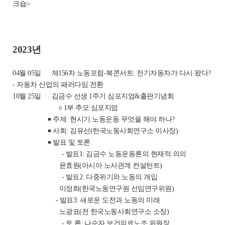
크숍>
2023년
04월 05일 제156차 노동포럼-북콘서트: 전기자동차가 다시 왔다?
- 자동차 산업의 패러다임 전환
10월 25일 김금수 선생 1주기 심포지엄&출판기념회
○ 1부 추모 심포지엄
￭ 주제: 현시기 노동운동 무엇을 해야 하나?
￭ 사회: 김유선(한국노동사회연구소 이사장)
￭ 발표 및 토론
- 발표1: 김금수 노동운동론의 현재적 의의
윤효원(아시아 노사관계 컨설턴트)
- 발표2: 다중위기와 노동의 개입
이정희(한국노동연구원 선임연구위원)
- 발표3: 새로운 도전과 노동의 미래
노광표(전 한국노동사회연구소 소장)
- 토 론: 나순자 보건의료노조 위원장