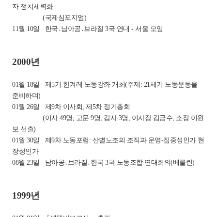
자 정치세력화
(국제심포지엄)
11월 10일
한국․남아공․브라질 3국 연대 - 서울 모임
2000년
01월 18일
제5기 한겨레 노동강좌 개최(주제: 21세기 노동운동을
준비하며)
01월 26일
제9차 이사회, 제5차 정기총회
(이사 49명, 고문 9명, 감사 3명, 이사장 김금수, 소장 이원
보 선출)
01월 30일
제9차 노동포럼: 산별노조의 조직과 운영-집중성인가 현
장성인가
08월 23일
남아공․브라질․한국 3국 노동조합 연대회의(베를린)
1999년