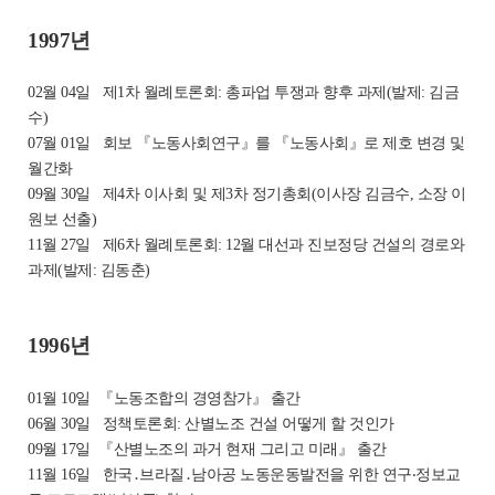
1997년
02월 04일
제1차 월례토론회: 총파업 투쟁과 향후 과제(발제: 김금
수)
07월 01일
회보 『노동사회연구』를 『노동사회』로 제호 변경 및
월간화
09월 30일
제4차 이사회 및 제3차 정기총회(이사장 김금수, 소장 이
원보 선출)
11월 27일
제6차 월례토론회: 12월 대선과 진보정당 건설의 경로와
과제(발제: 김동춘)
1996년
01월 10일
『노동조합의 경영참가』 출간
06월 30일
정책토론회: 산별노조 건설 어떻게 할 것인가
09월 17일
『산별노조의 과거 현재 그리고 미래』 출간
11월 16일
한국․브라질․남아공 노동운동발전을 위한 연구‧정보교