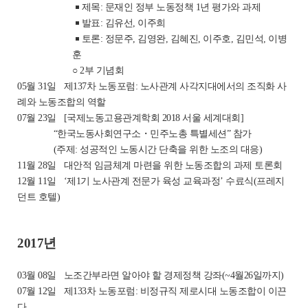
￭ 제목: 문재인 정부 노동정책 1년 평가와 과제
￭ 발표: 김유선, 이주희
￭ 토론: 정문주, 김영완, 김혜진, 이주호, 김민석, 이병
훈
○ 2부 기념회
05월 31일
제137차 노동포럼: 노사관계 사각지대에서의 조직화 사
례와 노동조합의 역할
07월 23일
[국제노동고용관계학회 2018 서울 세계대회]
“한국노동사회연구소・민주노총 특별세션” 참가
(주제: 성공적인 노동시간 단축을 위한 노조의 대응)
11월 28일
대안적 임금체계 마련을 위한 노동조합의 과제 토론회
12월 11일
‘제1기 노사관계 전문가 육성 교육과정’ 수료식(프레지
던트 호텔)
2017년
03월 08일
노조간부라면 알아야 할 경제정책 강좌(~4월26일까지)
07월 12일
제133차 노동포럼: 비정규직 제로시대 노동조합이 이끈
다