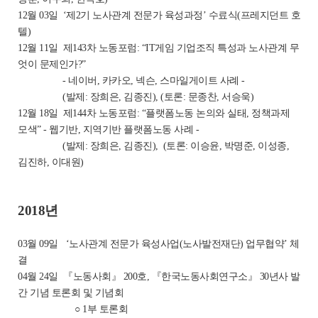
12월 03일 ‘제2기 노사관계 전문가 육성과정’ 수료식(프레지던트 호
텔)
12월 11일 제143차 노동포럼: “IT게임 기업조직 특성과 노사관계 무
엇이 문제인가?”
- 네이버, 카카오, 넥슨, 스마일게이트 사례 -
(발제: 장희은, 김종진), (토론: 문종찬, 서승욱)
12월 18일 제144차 노동포럼: “플랫폼노동 논의와 실태, 정책과제
모색” - 웹기반, 지역기반 플랫폼노동 사례 -
(발제: 장희은, 김종진), (토론: 이승윤, 박명준, 이성종,
김진하, 이대원)
2018년
03월 09일
‘노사관계 전문가 육성사업(노사발전재단) 업무협약’ 체
결
04월 24일
『노동사회』 200호, 『한국노동사회연구소』 30년사 발
간 기념 토론회 및 기념회
○ 1부 토론회