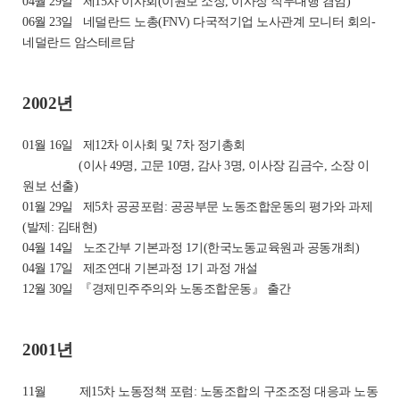
04월 29일
제15차 이사회(이원보 소장, 이사장 직무대행 겸임)
06월 23일
네덜란드 노총(FNV) 다국적기업 노사관계 모니터 회의-
네덜란드 암스테르담
2002년
01월 16일
제12차 이사회 및 7차 정기총회
(이사 49명, 고문 10명, 감사 3명, 이사장 김금수, 소장 이
원보 선출)
01월 29일
제5차 공공포럼: 공공부문 노동조합운동의 평가와 과제
(발제: 김태현)
04월 14일
노조간부 기본과정 1기(한국노동교육원과 공동개최)
04월 17일
제조연대 기본과정 1기 과정 개설
12월 30일
『경제민주주의와 노동조합운동』 출간
2001년
11월
제15차 노동정책 포럼: 노동조합의 구조조정 대응과 노동