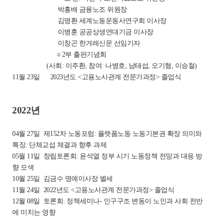
박홍배 금융노조 위원장
김명환 세계노동운동사연구회 이사장
이병훈 공공상생연대기금 이사장
이창곤 한겨레신문 선임기자
○ 2부 출판기념회
(사회: 이주환, 참여: 나병호, 남태섭, 오기형, 이승철)
11월 23일
2023년도 <고용노사관계 전문가과정> 졸업식
2022년
04월 27일
제152차 노동포럼: 플랫폼노동 노동기본권 확장 의미와
특징: 단체교섭 체결과 향후 과제
05월 11일
창립토론회: 윤석열 정부 시기 노동정책 전망과 대응 방
향 모색
10월 25일
김금수 명예이사장 별세
11월 24일
2022년도 <고용노사관계 전문가과정> 졸업식
12월 08일
토론회: 정책세미나- 인구구조 변동이 노인과 사회 전반
에 미치는 영향