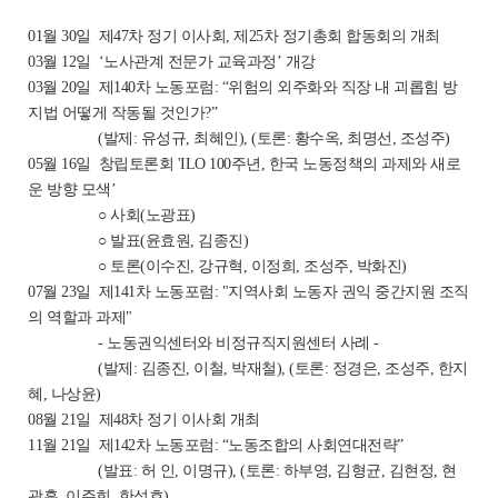
01월 30일 제47차 정기 이사회, 제25차 정기총회 합동회의 개최
03월 12일 ‘노사관계 전문가 교육과정’ 개강
03월 20일 제140차 노동포럼: “위험의 외주화와 직장 내 괴롭힘 방
지법 어떻게 작동될 것인가?”
(발제: 유성규, 최혜인), (토론: 황수옥, 최명선, 조성주)
05월 16일 창립토론회 'ILO 100주년, 한국 노동정책의 과제와 새로
운 방향 모색’
○ 사회(노광표)
○ 발표(윤효원, 김종진)
○ 토론(이수진, 강규혁, 이정희, 조성주, 박화진)
07월 23일 제141차 노동포럼: "지역사회 노동자 권익 중간지원 조직
의 역할과 과제"
- 노동권익센터와 비정규직지원센터 사례 -
(발제: 김종진, 이철, 박재철), (토론: 정경은, 조성주, 한지
혜, 나상윤)
08월 21일 제48차 정기 이사회 개최
11월 21일 제142차 노동포럼: “노동조합의 사회연대전략”
(발표: 허 인, 이명규), (토론: 하부영, 김형균, 김현정, 현
광훈, 이주희, 한석호)