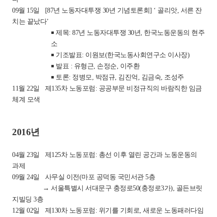
09월 15일
[87년 노동자대투쟁 30년 기념토론회] ‘ 골리앗, 서른 잔
치는 끝났다’
￭ 제목: 87년 노동자대투쟁 30년, 한국노동운동의 현주
소
￭ 기조발표: 이원보(한국노동사회연구소 이사장)
￭ 발표 : 유형근, 손정순, 이주환
￭ 토론: 정병모, 박점규, 김진억, 김금숙, 조성주
11월 22일
제135차 노동포럼: 공공부문 비정규직의 바람직한 임금
체계 모색
2016년
04월 23일
제125차 노동포럼: 총선 이후 열린 공간과 노동운동의
과제
09월 24일
사무실 이전(마포 공덕동 국민서관 5층
→ 서울특별시 서대문구 충정로50(충정로3가), 골든브릿
지빌딩 3층
12월 02일
제130차 노동포럼: 위기를 기회로, 새로운 노동패러다임