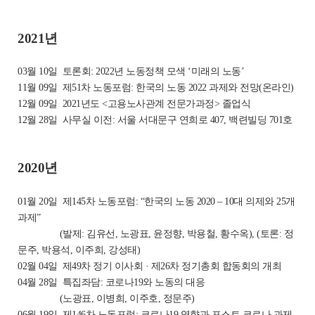
2021년
03월 10일
토론회: 2022년 노동정책 모색 ‘미래의 노동’
11월 09일
제51차 노동포럼: 한국의 노동 2022 과제와 전망(온라인)
12월 09일
2021년도 <고용노사관계 전문가과정> 졸업식
12월 28일
사무실 이전: 서울 서대문구 연희로 407, 백련빌딩 701호
2020년
01월 20일 제145차 노동포럼: “한국의 노동 2020 – 10대 의제와 25개
과제”
(발제: 김유선, 노광표, 윤정향, 박용철, 황수옥), (토론: 정
문주, 박용석, 이주희, 강성태)
02월 04일 제49차 정기 이사회 · 제26차 정기총회 합동회의 개최
04월 28일 특집좌담: 코로나19와 노동의 대응
(노광표, 이병희, 이주호, 정문주)
06월 19일 제146차 노동포럼: 코로나19 영향과 포스트 코로나 과제