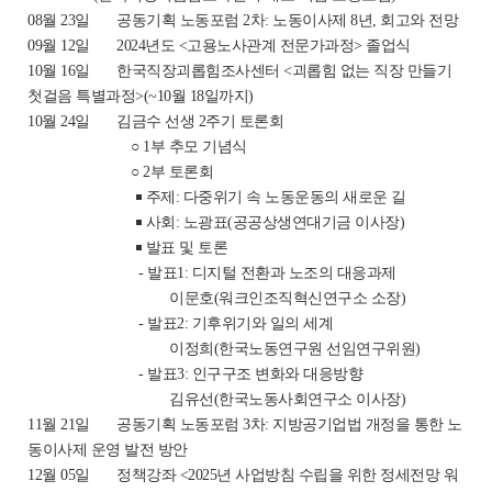
08월 23일 공동기획 노동포럼 2차: 노동이사제 8년, 회고와 전망
09월 12일 2024년도 <고용노사관계 전문가과정> 졸업식
10월 16일 한국직장괴롭힘조사센터 <괴롭힘 없는 직장 만들기
첫걸음 특별과정>(~10월 18일까지)
10월 24일 김금수 선생 2주기 토론회
○ 1부 추모 기념식
○ 2부 토론회
￭ 주제: 다중위기 속 노동운동의 새로운 길
￭ 사회: 노광표(공공상생연대기금 이사장)
￭ 발표 및 토론
- 발표1: 디지털 전환과 노조의 대응과제
이문호(워크인조직혁신연구소 소장)
- 발표2: 기후위기와 일의 세계
이정희(한국노동연구원 선임연구위원)
- 발표3: 인구구조 변화와 대응방향
김유선(한국노동사회연구소 이사장)
11월 21일 공동기획 노동포럼 3차: 지방공기업법 개정을 통한 노
동이사제 운영 발전 방안
12월 05일 정책강좌 <2025년 사업방침 수립을 위한 정세전망 워