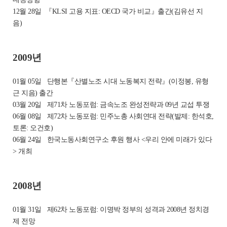
12월 28일
『KLSI 고용 지표: OECD 국가 비교』출간(김유선 지
음)
2009년
01월 05일
단행본『산별노조 시대 노동복지 전략』(이정봉, 유형
근 지음) 출간
03월 20일
제71차 노동포럼: 금속노조 완성전략과 09년 교섭 투쟁
06월 08일
제72차 노동포럼: 민주노총 사회연대 전략(발제: 한석호,
토론: 오건호)
06월 24일
한국노동사회연구소 후원 행사 <우리 안에 미래가 있다
> 개최
2008년
01월 31일
제62차 노동포럼: 이명박 정부의 성격과 2008년 정치경
제 전망