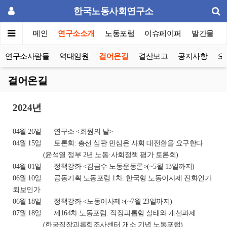
한국노동사회연구소
메인
연구소소개
노동포럼
이슈페이퍼
발간물
연구소사람들
역대임원
걸어온길
결산보고
공지사항
오
걸어온길
2024년
04월 26일 연구소 <회원의 날>
04월 15일 토론회: 총선 심판 민심은 사회 대전환을 요구한다
(윤석열 정부 2년 노동·사회정책 평가 토론회)
04월 01일 정책강좌 <김금수 노동운동론>(~5월 13일까지)
06월 10일 공동기획 노동포럼 1차: 한국형 노동이사제 진화인가
퇴보인가
06월 18일 정책강좌 <노동이사제>(~7월 23일까지)
07월 18일 제164차 노동포럼: 직장괴롭힘 실태와 개선과제
(한국직장괴롭힘조사센터 개소 기념 노동포럼)