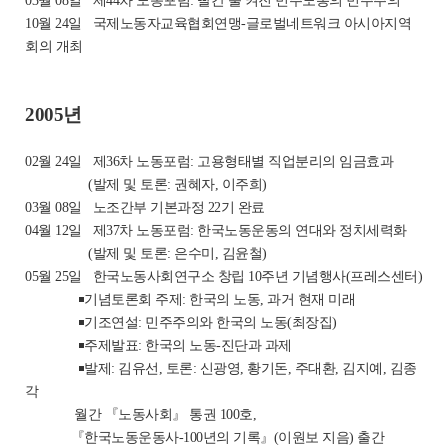
03월 08일
제44차 노동포럼: 빨간 불 켜진 민주노총의 민주주의
10월 24일
국제노동자교육협회연맹-글로벌네트워크 아시아지역
회의 개최
2005년
02월 24일
제36차 노동포럼: 고용형태별 직업분리의 임금효과
(발제 및 토론: 권혜자, 이주희)
03월 08일
노조간부 기본과정 22기 완료
04월 12일
제37차 노동포럼: 한국노동운동의 연대와 정치세력화
(발제 및 토론: 은수미, 김윤철)
05월 25일
한국노동사회연구소 창립 10주년 기념행사(프레스센터)
￭기념토론회 주제: 한국의 노동, 과거 현재 미래
￭기조연설: 민주주의와 한국의 노동(최장집)
￭주제발표: 한국의 노동-진단과 과제
￭발제: 김유선, 토론: 신광영, 황기돈, 주대환, 김지예, 김종
각
월간 『노동사회』 통권 100호,
『한국노동운동사-100년의 기록』(이원보 지음) 출간