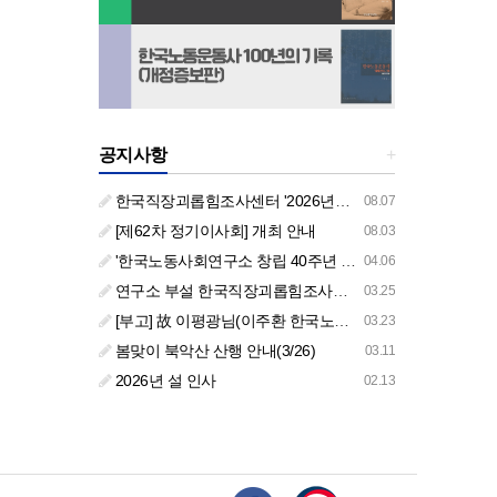
공지사항
+
한국직장괴롭힘조사센터 '2026년도 하반기 주요 사업 안내' (교육/컨설팅)
08.07
[제62차 정기이사회] 개최 안내
08.03
'한국노동사회연구소 창립 40주년 기념 행사 안내'
04.06
연구소 부설 한국직장괴롭힘조사센터 '2026년도 주요 사업 안내' (교육/컨설팅)
03.25
[부고] 故 이평광님(이주환 한국노동사회연구소 부소장 부친상)
03.23
봄맞이 북악산 산행 안내(3/26)
03.11
2026년 설 인사
02.13