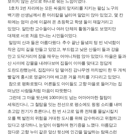
보이지 않는 끈으로 하나로 묶는 느낌이었다.
1호차 1번 자리에는 모든 싸움의 앞자리를 지키는 팔십 노구의
백기완 선생님께서 흰 머리칼을 날리며 말없이 앉아 있었고, 몇 칸
뒤에는 엄마 손에 이끌려 온 초등학교 학생 둘이 재잘거리고
있었다. 알만한 교수들이나 여러 단체의 활동가들도 보였지만
대체로 서로 처음 만나는 시민들이었다.
밀양의 산과 들은 아름다웠다. 추수 끝난 들녘의 텅 빈 넉넉함이
작은 강의 길을 만들고 있었고, 부드럽고 낮은 산들이 들과 강을
안고 도닥거리며 잠을 재우는 어머니처럼 앉아 있었다. 마을은 들과
산 사이에 강물을 내려다보며 집들이 이마를 맞대고 정답게
도란도란했는데, 집집마다 잎 떨어진 감나무엔 까치밥이 한 두 개씩
빨갛게 홍시로 영글어가며 배고픈 겨울 까치를 기다리고 있었다.
참으로 평화로웠다. 어른들도 아이들도 고향 마을로 들어가는 집
떠났던 사람들처럼 마음이 따뜻했다.
그런데 그 마을 뒷산에 100미터도 넘는 어마어마한 철탑이
세워진다니, 그 철탑을 잇는 전선으로 평소에도 윙윙 소리를 내며
초고압 전기가 흐른다니, 한 번 사고로 일류 전체를 몰살시킬지
모를 핵 발전의 위험을 거대한 도시를 위해 감수하라고 위협하고
있다고 생각하니, 눈앞이 아찔하며 현기증을 느꼈다. 아름답고
정다운 고향 누이 같은 앞산 뒷산에 인간을 말살하는 탐욕스런