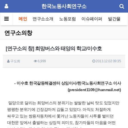
한국노동사회연구소
메인
연구소소개
노동포럼
이슈페이퍼
발간물
연구소의창
[연구소의 창] 희망버스와 태양의 학교/이수호
구도희
6,999
2013.12.02 09:35
- 이수호 한국갈등해결센터 상임이사/한국노동사회연구소 이사
(president1109@hanmail.net)
밀양으로 달리는 희망버스의 분위기는 쌀쌀한 날씨 탓도 있었지만
팽팽한 분위기에 긴장감마저 감돌고 있었다. 아직도 처절하게
싸우고 있는 쌍용자동차에서 쫓겨난 노동자들이 사투를 벌이던
대한문 앞에서 출발하는 상징적 의미도, 참가자들의 마음을 어떤