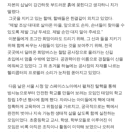
자본의 삽날이 강간하듯 부드러운 흙에 꽂힌다고 생각하니 치가
떨렸다.
그곳을 지키고 있는 할매, 할배들은 한결같이 외치고 있었다.
“제발 조상 대대로 살아온 마을, 앞으로도 손자, 손녀들이 찾아올 수
있도록 제발 그냥 두세요. 제발 손만 대지 말아 주세요.”
이분들에게 조그만 희망이라도 드리기 위해, 그 산과 들을 지키기
위해 함께 싸우는 사람들이 있다는 것을 보여주기 위해, 전국
곳곳에서 달려온 희망버스는 철탑 공사장으로 올라가는 산길
초입에서 멈출 수밖에 없었다. 공권력이란 이름으로 경찰들이 산을
에워싸고 있었다. 그 위 초겨울 하늘에는 공사장의 자재를 나르는
헬리콥터의 프로펠러 소리가 눈처럼 쏟아지고 있었다.
다음 날은 서울 시청 앞 스페이스노아에서 펼쳐진 탈핵을 통해
방사능으로부터 안전한 학교를 만들어 보려는 모임인 태양의 학교
창립 1주년 행사에 함께 했다. 자라나는 아이들에게 핵에 대해
정확하게 교육하여 그 위험성을 가르치고, 궁극적으로는 핵에서
완전히 벗어나 지속 가능한 생태적 삶을 살도록 함께 실천하는
모임이었다. 초중등학교 교사, 학생, 학부모들로 이루어진 이
모임은 비록 아직은 조직이나 활동이 미약해 보였으나 오히려