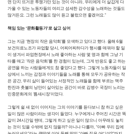
면 단지 뜨거운 투쟁가만 있는 것이 아니라, 우리에게 더 살갑게 다
가올 수 있는 노동자들의 여리고 섬세한 감수성을 노래하는 것들도
많거든요. 그런 노래들도 많이 듣고 불렀으면 좋겠어요.”
책임 있는 ‘문화활동가’로 살고 싶어
그는 지금 ‘현장의 작은 음악회’를 모색하고 있다고 했다. 올해 6월
보건의료노조가 파업할 당시, 어찌어찌하다가 행사를 매꿔야 할 일
이 생겨서 파업현장에서 노래 좋아하는 사람 몇 명과 함께 그냥 기
타를 매고 ‘작은 음악회’를 한 경험이 있는데, 그게 반응도 좋고 하는
공연을 하는 사람들에게도 참 좋았다고 했다. 그렇게 노동자들이 일
상에서 느끼는 감정과 이야기들을 노래를 통해 모두가 공유하는 작
은 공간, 우리 삶이 들어있는 서정적인 노래들을 함께 부르는 맥주
한잔과 촛불의 낭만이 살아있는 공간이 바로 김병수 국장이 노리는
민중문화계의 ‘틈새시장’이었다.
그렇게 쉴 새 없이 이어지는 그의 이야기를 듣다보니 참 하고 싶은
일이 많은 사람이라는 생각이 들었다. 누구에게나 주어진 시간은 똑
같이 24시간일 텐데, 그렇게 하고 싶은 일이 많으니 아무래도 놓치
는 것이 있을 수밖에 없지 않을까? 아니나 다를까, “아빠 우리 집에
놀러오세요”라는 큰딸에 이어 둘째 딸의 “아빠 집은 어디야?”까지,