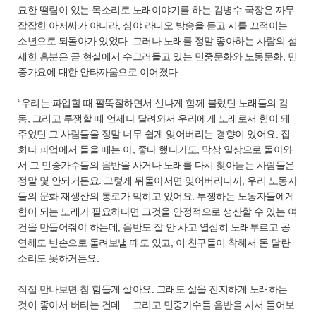
묘한 떨림이 있는 목소리로 노래이야기를 하는 김병수 국장은 까무
잡잡한 아저씨가 아니라, 심야 라디오 방송을 듣고 시를 끄적이는
소년으로 되돌아가 있었다. 그러나 노래를 정말 좋아하는 사람의 섬
세한 흥분은 곧 현실에서 수그러들고 있는 민중문화와 노동문화, 민
중가요에 대한 안타까움으로 이어졌다.
“우리는 파업할 때 팔뚝질하면서 신나게 함께 불렀던 노래들의 감
동, 그리고 투쟁할 때 언제나 달려와서 우리에게 노래로서 힘이 돼
주었던 그 사람들을 정말 너무 쉽게 잊어버리는 경향이 있어요. 집
회나 파업에서 들을 때는 아, 좋다 했다가도, 막상 일상으로 돌아와
서 그 민중가수들의 음반을 사거나 노래를 다시 찾아듣는 사람들은
정말 몇 안되거든요. 그렇게 뒤돌아서면 잊어버리니까, 우리 노동자
들의 문화 재생산의 통로가 막히고 있어요. 투쟁하는 노동자들에게
힘이 되는 노래가 필요하다면 그것을 안정적으로 생산할 수 있는 여
건을 만들어줘야 하는데, 음반도 잘 안 사고 열심히 노래부르고 공
연해도 빈손으로 돌려보낼 때도 있고, 이 친구들이 착해서 돈 달란
소리도 못하거든요.
직접 만나보면 참 힘들게 살아요. 그래도 삶을 진지하게 노래하는
것이 좋아서 버티는 건데… 그리고 민중가수들 음반을 사서 들어보