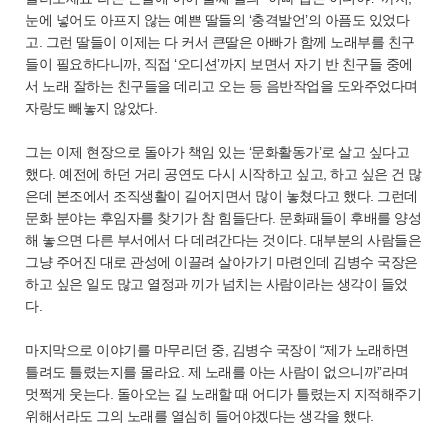
눈에 넣어도 아프지 않는 예쁜 딸들의 ‘충격발언’의 아픔도 있었다
고. 그런 딸들이 이제는 다 커서 큰딸은 아빠가 함께 노래부를 친구
들이 필요하다니까, 직접 ‘오디션’까지 보면서 자기 반 친구들 중에
서 노래 잘하는 친구들을 데리고 오는 등 음반작업을 도와주었다며
자랑도 빼놓지 않았다.
그는 이제 현장으로 돌아가 책임 있는 ‘문화활동가’로 살고 싶다고
했다. 예전에 하던 거리 공연도 다시 시작하고 싶고, 하고 싶은 건 많
은데 본조에서 조직생활이 길어지면서 많이 놓쳤다고 했다. 그런데
문화 분야는 후임자를 찾기가 참 힘들단다. 문화패들이 후배를 양성
해 놓으면 다른 부서에서 다 데려간다는 것이다. 대부분의 사람들은
그냥 주어진 대로 관성에 이끌려 살아가기 마련인데 김병수 국장은
하고 싶은 일도 많고 열정과 끼가 넘치는 사람이라는 생각이 들었
다.
마지막으로 이야기를 마무리던 중, 김병수 국장이 “제가 노래하면
틀려도 틀렸는지를 몰라요. 제 노래를 아는 사람이 없으니까”라며
멋쩍게 웃는다. 돌아오는 길 노래할 때 어디가 틀렸는지 지적해주기
위해서라도 그의 노래를 열심히 들어야겠다는 생각을 했다.