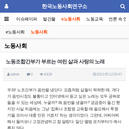
한국노동사회연구소
동포럼
이슈페이퍼
발간물
e노동사회
노동교육
언론 속 연
e노동사회
노동사회
노동사회
노동조합간부가 부르는 여린 삶과 사랑의 노래
admin
0
4,629
2013.05.12 03:47
우와! 노조간부가 음반을 냈단다. 요즘처럼 삶들이 팍팍한 때, 게다
가 음반시장도 불황이고 인터넷에서 듣고 싶은 노래는 모두 공짜로
들을 수 있는 세상에, 누굴까? 왜 음반을 냈을까? 궁금증이 들긴 했
지만 사실 처음에는 그냥 ‘집회나 조합원 교육할 때 필요해서 투쟁
가들 모아서 대충 만든 거겠지’ 하는 생각이었다. 그런데, 어찌어찌
해서 들어보니 고정관념하고 참 달랐다. 일단 앨범 표지부터가 예사
롭지 않다.