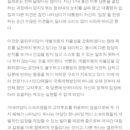
실제로는 전혀 달랐다는 점이다. 지난 17대 총선 이후 당론을 결정
하는 과정에서 당지도부는 청와대의 눈치를 살펴 왔고, 대통령의 입
장과 다른 의견은 잠깐 나타났다가 대통령이 자신의 ‘입장’을 천명
하는 순간 수많은 이견들이 일시에 소리도 없이 사라져 버리곤 했
다.
이것은 열린우리당이 개별의원의 자율성을 강화하겠다는 원래 목
표를 실천하지 못하고 있다는 것을 의미하고, 동시에 다른 정당의
눈치를 보거나 간섭을 받지 않고 스스로 할 수 있는 일조차 못하거
나 하지 않는다는 것을 의미한다. 어쨌든, 개별의원의 자율성을 강
화하겠다는 공언에도 불구하고 대통령의 영향력은 여전히 강하고
당론에 반하는 행동을 하기 어려운 구조가 지속되고 있다. 이에 따
라 전문가나 시민단체들이 국회개혁방안의 하나로 오래 전부터 제
안해 왔던 ‘교차투표’, 즉 당론에 반하더라도 자신의 정책적 입장에
따라 표결하는 제도는 실현할 수 없게 되었다.
거대여당이 소속의원들의 교차투표를 허용하지 않음으로써 두 가
지 폐해가 나타났다. 하나는 야당인 한나라당 역시 소속의원들의 개
별적인 입장을 억압할 수 있는 빌미를 제공해 줌으로써 여야간 대립
과 갈등을 더욱 첨예하게 만들었다는 것이고, 다른 하나는 열린우리