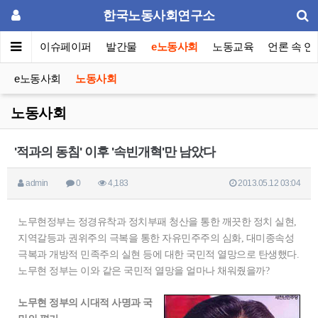
한국노동사회연구소
동포럼
이슈페이퍼
발간물
e노동사회
노동교육
언론 속 연
e노동사회
노동사회
노동사회
'적과의 동침' 이후 '속빈개혁'만 남았다
admin
0
4,183
2013.05.12 03:04
노무현정부는 정경유착과 정치부패 청산을 통한 깨끗한 정치 실현,
지역갈등과 권위주의 극복을 통한 자유민주주의 심화, 대미종속성
극복과 개방적 민족주의 실현 등에 대한 국민적 열망으로 탄생했다.
노무현 정부는 이와 같은 국민적 열망을 얼마나 채워줬을까?
노무현 정부의 시대적 사명과 국