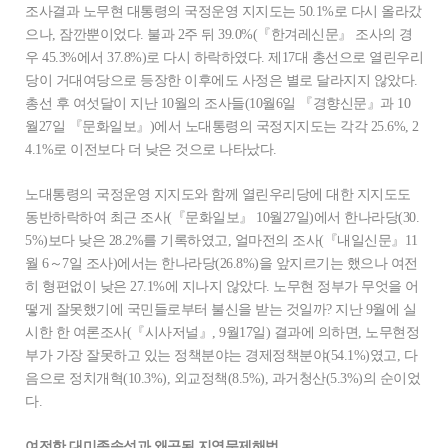
조사결과 노무현 대통령의 국정운영 지지도는 50.1%로 다시 올라갔
으나, 잠깐뿐이었다. 불과 2주 뒤 39.0%(『한겨레신문』 조사의 경
우 45.3%에서 37.8%)로 다시 하락하였다. 제17대 총선으로 열린우리
당이 거대여당으로 등장한 이후에도 사정은 별로 달라지지 않았다.
총선 후 여섯달이 지난 10월의 조사들(10월6일 『경향신문』과 10
월27일 『문화일보』)에서 노대통령의 국정지지도는 각각 25.6%, 2
4.1%로 이전보다 더 낮은 것으로 나타났다.
노대통령의 국정운영 지지도와 함께 열린우리당에 대한 지지도도
동반하락하여 최근 조사(『문화일보』 10월27일)에서 한나라당(30.
5%)보다 낮은 28.2%를 기록하였고, 얼마전의 조사(『내일신문』11
월 6～7일 조사)에서는 한나라당(26.8%)을 앞지르기는 했으나 여전
히 형편없이 낮은 27.1%에 지나지 않았다. 노무현 정부가 무엇을 어
떻게 잘못했기에 국민들로부터 불신을 받는 것일까? 지난 9월에 실
시한 한 여론조사(『시사저널』, 9월17일) 결과에 의하면, 노무현정
부가 가장 잘못하고 있는 정책분야는 경제정책분야(54.1%)였고, 다
음으로 정치개혁(10.3%), 외교정책(8.5%), 과거청산(5.3%)의 순이었
다.
여전한 대미종속성과 왜곡된 지역문제해법