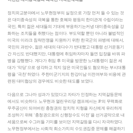
정치외교분야에서 노무현정부의 실정으로 가장 먼저 들 수 있는 것
은 대미종속성의 극복을 통한 호혜와 평등의 한미관계 수립이라는
국민, 특히 젊은 세대들의 기대에 부응하기는커녕 대미종속성을 강
화하는 조치들을 취했다는 점이다. 부도덕할 뿐만 아니라 불법적인
미국의 이라크 침략전쟁을 지원하기 위한 한국군의 파병에 대해서,
국민의 과반수, 젊은 세대의 대다수가 반대했고 대통령 선거운동기
간 자신도 반대했지만, 대통령에 취임하자마자 돌연 입장을 바꿔 파
병을 강행했다. 게다가 취임 후 미국을 방문한 노대통령이 젊은 세
대가 ‘악당’으로 생각하고 적지 않은 미국인들도 혐오하는 부시대통
령을 ‘극찬’하였다. 주한미군기지의 한강이남 이전여부와 비용에 관
련된 대미협상의 경우에도 비슷한 태도를 보였다.
다음으로 그나마 성과가 있었다고 자타가 인정하는 지역갈등문제
에서도 비슷하다. 노무현과 열린우리당 캠프에서는 JP의 무력화로
무주공산이 되어버린 충청권의 정치적 지형을 자신에게 유리하게
조성하기 위해 ‘충청권으로의 신행정수도 이전’을 선거공약으로 내
세움으로써 수그러들 기미를 보이던 지역갈등을 다시 자극하였다.
노무현정부에서는 사회적 희소가치의 수도권집중 문제를 해결하기