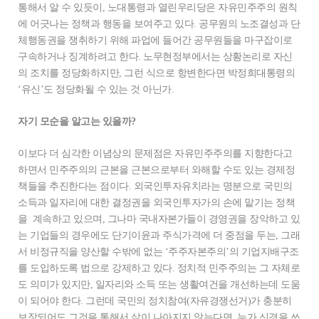
통해서 알 수 있듯이, 노대통령과 열린우리당은 자유민주주의 원칙
에 어긋나는 정책과 행동을 보여주고 있다. 공무원의 노조결성과 단
체행동권을 쟁취하기 위해 파업에 들어간 공무원들을 마구잡이로
구속하거나 징계하려고 한다. 노무현정부에서는 상황논리로 자신
의 조치를 정당화하지만, 그런 식으로 항변한다면 박정희대통령의
‘유신’도 정당화될 수 있는 것 아닌가.
자기 모순을 알고는 있을까?
이보다 더 심각한 이념상의 문제점은 자유민주주의를 지향한다고
하면서 민주주의의 근본을 근본으로부터 와해할 수도 있는 경제정
책들을 추진한다는 점이다. 외국인투자유치라는 명분으로 국민의
소득과 일자리에 대한 결정권을 외국인투자가의 손에 맡기는 정책
을 계속하고 있으며, 그나마 국내자본가들이 경영권을 장악하고 있
는 기업들의 경우에도 단기이윤과 주식가격에 더 중점을 두는, 그래
서 비정규직을 양산할 수밖에 없는 ‘주주자본주의’의 기업지배구조
를 도입하도록 법으로 강제하고 있다. 정치적 민주주의는 그 자체로
도 의미가 있지만, 일자리와 소득 또는 생활여건을 개선하는데 도움
이 되어야 한다. 그런데 국민의 정치참여(자유경쟁선거)가 충분히
보장되어도 그것을 통해서 삶이 나아지지 않는다면, 누가 신경을 쓰