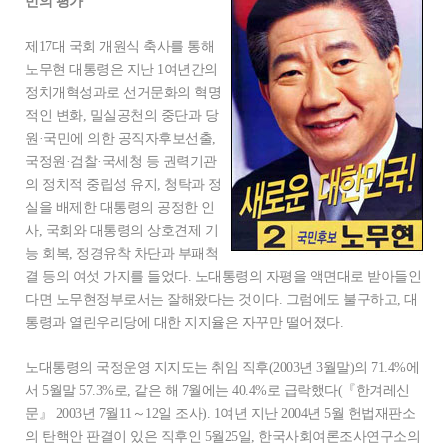
민의 평가
제17대 국회 개원식 축사를 통해
노무현 대통령은 지난 1여년간의
정치개혁성과로 선거문화의 혁명
적인 변화, 밀실공천의 중단과 당
원·국민에 의한 공직자후보선출,
국정원·검찰·국세청 등 권력기관
의 정치적 중립성 유지, 청탁과 정
실을 배제한 대통령의 공정한 인
사, 국회와 대통령의 상호견제 기
능 회복, 정경유착 차단과 부패척
결 등의 여섯 가지를 들었다. 노대통령의 자평을 액면대로 받아들인
다면 노무현정부로서는 잘해왔다는 것이다. 그럼에도 불구하고, 대
통령과 열린우리당에 대한 지지율은 자꾸만 떨어졌다.
노대통령의 국정운영 지지도는 취임 직후(2003년 3월말)의 71.4%에
서 5월말 57.3%로, 같은 해 7월에는 40.4%로 급락했다(『한겨레신
문』 2003년 7월11～12일 조사). 1여년 지난 2004년 5월 헌법재판소
의 탄핵안 판결이 있은 직후인 5월25일, 한국사회여론조사연구소의