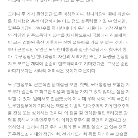
더십에 익숙하지 않기 때문이라고 할 수도 있다.
그러나 두 가지 원인진단 모두 피상적이다. 한나라당이 원내 과반수
를 차지했던 총선 이전까지는 어느 정도 설득력을 가질 수 있지만,
열린우리당이 과반수를 차지한데다가 우리 사회에서 가장 진보적
인 정당인 민주노동당이 10석을 차지함으로써 국회에서 진보세력
이 크게 강화된 총선 이후에는 전혀 설득력을 가질 수 없는 것이다.
보다 근본적인 요인은 노무현대통령과 열린우리당에서 찾아야 한
다. 수구정당인 한나라당이 자신의 세력기반 또는 기득권을 손상할
지도 모르는 개혁에 순순히 협조하리라고 기대했다면, 그것은 순진
하다기보다는 차라리 어리석은 것이기 때문이다.
노무현정부의 근본적인 문제점을 보면, 첫째, 노대통령을 포함한 지
도부가 일관되고 확고한 이념과 철학을 가지고 있지 않다는 점을 지
적할 수 있다. 앞에서도 언급했듯이 이 시대 우리 사회, 우리 국민이
노무현정부에게 기대하는 역할은 개방적 민족주의와 자유민주주의
를 완성 또는 심화하는 것이다. 이 점을 잘 인식한 열린우리당은 강
령을 통해서 자유민주주의와 의회민주주의를 굳건히 하겠다고 선
언하였다. 그러나 최근 우리 사회의 큰 파문을 일으키고 있는 전국
공무원노조 사태와 정당개혁, 선거제도개혁 등을 처리하는 모습을