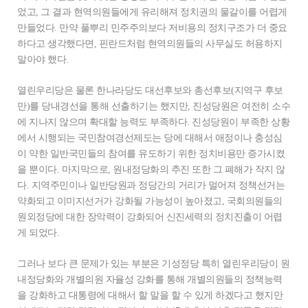
었고, 그 결과 현역의원들에게 유리해져 정치권의 물갈이를 어렵게
만들었다. 만약 풀뿌리 민주주의보다 저비용의 정치구조가 더 중요
하다고 생각했다면, 핀란드처럼 현역의원들의 사무실도 허용하지
말아야 했다.
열린우리당은 물론 한나라당도 대선후보와 총선후보(지역구 후보
만)를 당내경선을 통해 선출하기는 했지만, 진성당원은 여전히 소수
에 지나지 않으며 확대할 능력도 부족하다. 진성당원이 부족한 상황
에서 시행되는 국민참여경선제도는 당에 대해서 애정이나 충성심
이 약한 일반국민들의 참여를 유도하기 위한 정치비용만 증가시켰
을 뿐이다. 마지막으로, 원내정당화의 추진 또한 그 폐해가 작지 않
다. 지역주민이나 일반당원과 정당간의 거리가 멀어져 정책선거는
약화되고 이미지선거가 강화될 가능성이 높아졌고, 국회의원들의
원외정당에 대한 장악력이 강화되어 신진세력의 정치진출이 어렵
게 되었다.
그러나 보다 큰 문제가 있는 부분은 기성정당 특히 열린우리당이 원
내정당화와 개별의원 자율성 강화를 통해 개별의원들의 정책능력
을 강화하고 대통령에 대해서 할 말을 할 수 있게 하겠다고 했지만