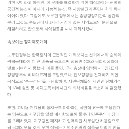
위한 것이라고 하지만, 이 문제를 해결하기 위한 핵심과제는 권력의
공간적 분산이 아니라 기능적 분산, 즉 지방분권과 주민자치의 확대
이어야 했다. 그럼에도 노무현 정부에서는 중앙행정기관의 공간적
분리 그것도 수도권에서 1시간 거리에 있는 지역으로의 분산으로
해결하려고 함으로써 지역갈등을 다시 격화시켰다.
속보이는 정치제도개혁
노무현정부는 한국정치의 근본적인 개혁보다는 선거에서의 승리와
권력극대화에 더 큰 비중을 둠으로써 정당민주화와 국회정상화에
별로 기여하지 못했다. 예를 들면, 17대 총선에 임박해서 1인2표제
정당명부식 비례대표제를 도입했으나, 진보정당을 견제하기 위한
목적으로 ‘수구정당’들과 담합하여, 시민단체들의 제안인 전체의석
의 1/3에 훨씬 못 미치도록 비례대표의 의석비율을 축소하여 결정했
다.
또한, 고비용 저효율의 정치구조 타파라는 국민적 요구에 부응한다
는 명분으로 지구당을 일괄 폐지함으로써 풀뿌리 민주주의에 장애
를 초래하였다. 지구당은 폐지하고 현역의원 사무실만 허용함으로
써 국회의원을 갖지 못한 정당은 지역주민과의 접촉을 어렵게 만들