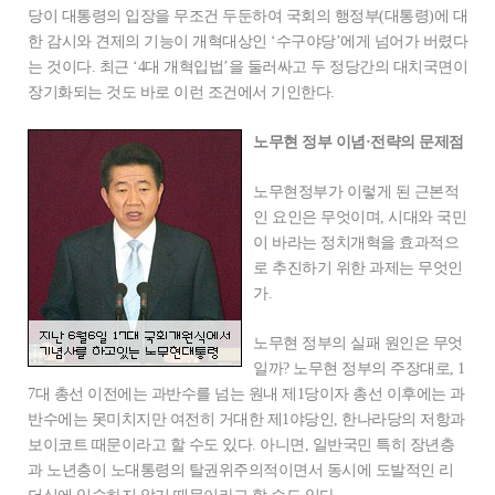
당이 대통령의 입장을 무조건 두둔하여 국회의 행정부(대통령)에 대
한 감시와 견제의 기능이 개혁대상인 ‘수구야당’에게 넘어가 버렸다
는 것이다. 최근 ‘4대 개혁입법’을 둘러싸고 두 정당간의 대치국면이
장기화되는 것도 바로 이런 조건에서 기인한다.
노무현 정부 이념·전략의 문제점
노무현정부가 이렇게 된 근본적
인 요인은 무엇이며, 시대와 국민
이 바라는 정치개혁을 효과적으
로 추진하기 위한 과제는 무엇인
가.
노무현 정부의 실패 원인은 무엇
일까? 노무현 정부의 주장대로, 1
7대 총선 이전에는 과반수를 넘는 원내 제1당이자 총선 이후에는 과
반수에는 못미치지만 여전히 거대한 제1야당인, 한나라당의 저항과
보이코트 때문이라고 할 수도 있다. 아니면, 일반국민 특히 장년층
과 노년층이 노대통령의 탈권위주의적이면서 동시에 도발적인 리