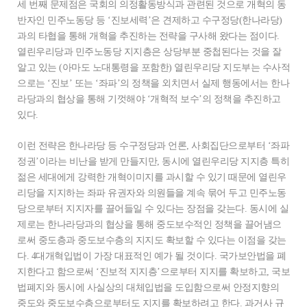
세 번째 문제점은 국회의 의정활동방식과 관련된 것으로 개혁의 동
반자인 민주노동당 등 ‘진보세력’은 견제하고 수구정당(한나라당)
과의 타협을 통해 개혁을 추진하는 전략을 구사해 왔다는 점이다.
열린우리당과 민주노동당 지지층은 상당부분 중첩된다는 것을 잘
알고 있는 (아마도 노대통령을 포함한) 열린우리당 지도부는 수사적
으로는 ‘진보’ 또는 ‘좌파’의 정책을 외치면서 실제 행동에서는 한나
라당과의 협상을 통해 기껏해야 ‘개혁적 보수’의 정책을 추진하고
있다.
이런 전략은 한나라당 등 수구정당과 언론, 사회집단으로부터 ‘좌파
정권’이라는 비난을 받게 만들지만, 동시에 열린우리당 지지층 특히
젊은 세대에게 강력한 개혁이미지를 과시할 수 있기 때문에 열린우
리당을 지지하는 좌파 유권자와 의원들을 계속 묶어 두고 민주노동
당으로부터 지지자를 끌어들일 수 있다는 장점을 갖는다. 동시에 실
제로는 한나라당과의 협상을 통해 중도보수적인 정책을 끌어냄으
로써 중도층과 중도보수층의 지지도 확보할 수 있다는 이점을 갖는
다. 4대개혁입법이 가장 대표적인 예가 될 것이다. 국가보안법을 폐
지한다고 함으로써 ‘진보적 지지층’으로부터 지지를 확보하고, 국보
법폐지와 동시에 사실상의 대체입법을 도입함으로써 안정지향의
중도와 중도보수층으로부터도 지지를 확보하려고 한다. 과거사 규