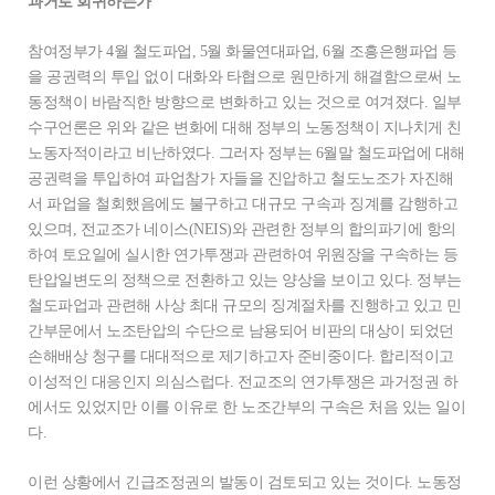
과거로 회귀하는가
참여정부가 4월 철도파업, 5월 화물연대파업, 6월 조흥은행파업 등
을 공권력의 투입 없이 대화와 타협으로 원만하게 해결함으로써 노
동정책이 바람직한 방향으로 변화하고 있는 것으로 여겨졌다. 일부
수구언론은 위와 같은 변화에 대해 정부의 노동정책이 지나치게 친
노동자적이라고 비난하였다. 그러자 정부는 6월말 철도파업에 대해
공권력을 투입하여 파업참가 자들을 진압하고 철도노조가 자진해
서 파업을 철회했음에도 불구하고 대규모 구속과 징계를 감행하고
있으며, 전교조가 네이스(NEIS)와 관련한 정부의 합의파기에 항의
하여 토요일에 실시한 연가투쟁과 관련하여 위원장을 구속하는 등
탄압일변도의 정책으로 전환하고 있는 양상을 보이고 있다. 정부는
철도파업과 관련해 사상 최대 규모의 징계절차를 진행하고 있고 민
간부문에서 노조탄압의 수단으로 남용되어 비판의 대상이 되었던
손해배상 청구를 대대적으로 제기하고자 준비중이다. 합리적이고
이성적인 대응인지 의심스럽다. 전교조의 연가투쟁은 과거정권 하
에서도 있었지만 이를 이유로 한 노조간부의 구속은 처음 있는 일이
다.
이런 상황에서 긴급조정권의 발동이 검토되고 있는 것이다. 노동정