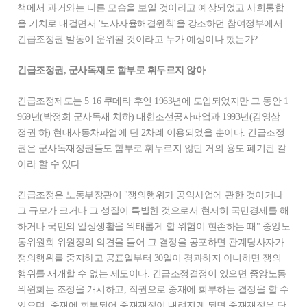
책에서 과거와는 다른 모습을 보일 것이라고 예상되었고 사회통합
을 기치로 내걸면서 '노사자율해결원칙'을 강조하던 참여정부에서
긴급조정권 발동이 운위될 것이라고 누가 예상이나 했는가?
긴급조정권, 군사독재도 함부로 휘두르지 않아
긴급조정제도는 5·16 쿠데타 후인 1963년에 도입되었지만 그 동안 1
969년(박정희 군사독재 치하) 대한조선공사파업과 1993년(김영삼
정권 하) 현대자동차파업에 단 2차례 이용되었을 뿐이다. 긴급조정
권은 군사독재정권들도 함부로 휘두르지 않던 거의 용도 폐기된 칼
이라 할 수 있다.
긴급조정은 노동부장관이 "쟁의행위가 공익사업에 관한 것이거나
그 규모가 크거나 그 성질이 특별한 것으로서 현저히 국민경제를 해
하거나 국민의 일상생활을 위태롭게 할 위험이 현존하는 때" 중앙노
동위원회 위원장의 의견을 들어 그 결정을 공포하면 관계당사자가
쟁의행위를 중지하고 공표일부터 30일이 경과하지 아니하면 쟁의
행위를 재개할 수 없는 제도이다. 긴급조정결정이 있으면 중앙노동
위원회는 조정을 개시하고, 직권으로 중재에 회부하는 결정을 할 수
있으며, 중재에 회부되어 중재재정이 내려지게 되면 중재재정은 단