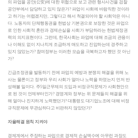
의 파업을 공안(公安)에 대한 위협으로 보고 관련 형사사건을 검찰
공안부에서 담당하고 있지 않은가? 파업이 사회에 바람직한 것이라
고 하기는 어렵겠지만, 그렇다고 해서 척결되어야 할 사회악은 아니
다. 노동자의 단체행동권을 헌법상 기본권으로 보장한 것은 파업으
로 인한 사회적 혼란과 경제손실을 사회가 부담하라는 헌법제정권
력의 의지표현이다. 그런데, 한국사회는 파업에 대해 조금의 관용이
나 이해도 없이 지나치게 조급하게 매도하고 진압하는데 경주하고
있지 않았는가? 참여정부는 이러한 모습을 극복하고자 했던 것 아닌
가?
긴급조정권을 발동하기 전에 파업의 예방과 분쟁의 해결을 위해 노
사는 물론이고 정부와 우리 사회가 얼마나 노력을 하였는지 먼저 반
성해볼 일이다. 주5일근무제의 도입과 비정규직문제가 사회현안으
로 된 것이 언제부터인가? 경영계와 정부는 위 문제들의 해결을 위
해 얼마나 진지하게 노력했던가? 대통령도 대기업노조에 대해 비정
규직문제에 무관심하다고 비판하지 않았던가?
자율해결 원칙 지켜야
경제계에서 주장하는 파업으로 경제적 손실액수에 아무런 과장도