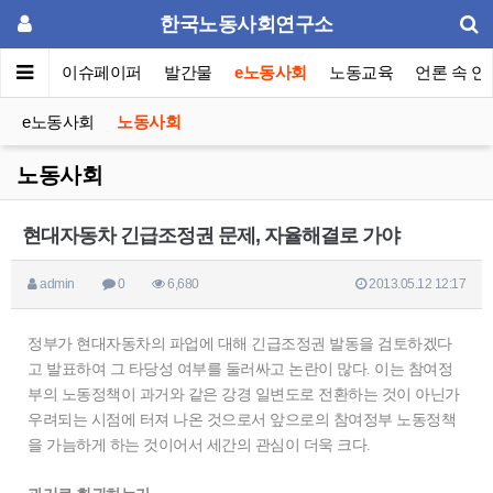
한국노동사회연구소
동포럼
이슈페이퍼
발간물
e노동사회
노동교육
언론 속 연
e노동사회
노동사회
노동사회
현대자동차 긴급조정권 문제, 자율해결로 가야
admin
0
6,680
2013.05.12 12:17
정부가 현대자동차의 파업에 대해 긴급조정권 발동을 검토하겠다
고 발표하여 그 타당성 여부를 둘러싸고 논란이 많다. 이는 참여정
부의 노동정책이 과거와 같은 강경 일변도로 전환하는 것이 아닌가
우려되는 시점에 터져 나온 것으로서 앞으로의 참여정부 노동정책
을 가늠하게 하는 것이어서 세간의 관심이 더욱 크다.