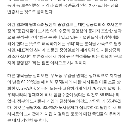
동아 등 보수언론의 시각과 일반 국민들의 인식 차가 크다는 점을
반증하는 것으로 풀이된다.
이런 결과에 당혹스러웠던지 중앙일보는 대한상공회의소 조사본부
장의 "응답자들이 노사협의회 수준의 경영참여 등까지 포함한 생각
으로 분석된다"며 "최근 논란이 일고 있는 네덜란드식 경영참여를
해야 한다는 뜻으로 해석하기에는 무리"라는 분석을 사족으로 달았
지만, 대표적인 친재계 신문인 중앙일보와 재계단체인 대한상공회
의소가 실시한 여론조사에서 가장 높은 찬성률을 받은 항목이 '근로
자의 경영참가'라는 점은 여러모로 시사적이다.
다른 항목들을 살펴보면, 무노동 무임금 원칙은 상대적으로 지지율
이 낮은 62.2%였는 데 비해 주5일제에 대한 지지율은 이를 조금 상
회한 65.7%였다. 외국인 노동자 고용허가제 역시 76.4%에 달했다.
우리나라의 경제력에 비해 임금수준이 낮다는 의견도 58.9%나 되
었다. 정부의 노사문제 개입에 찬성하는 의견도 상당히 커 65.4%였
다. 이것은 응답자의 83.4%가 노사문제가 심각하다고 답한 데서 드
러나듯이 노사관계가 대립·대결적인 풍토에 대한 국민들의 우려가
큰 데서 기인한 듯 한다.