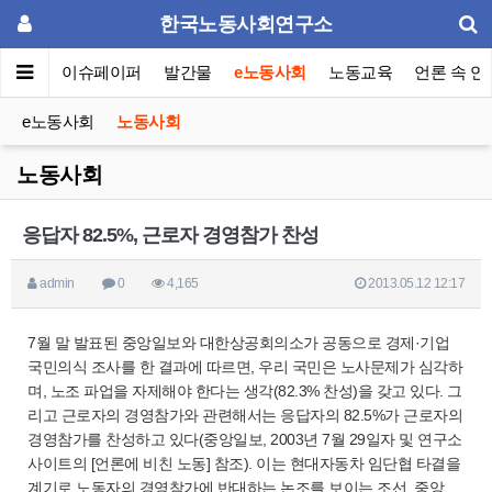
한국노동사회연구소
동포럼
이슈페이퍼
발간물
e노동사회
노동교육
언론 속 연
e노동사회
노동사회
노동사회
응답자 82.5%, 근로자 경영참가 찬성
admin
0
4,165
2013.05.12 12:17
7월 말 발표된 중앙일보와 대한상공회의소가 공동으로 경제·기업
국민의식 조사를 한 결과에 따르면, 우리 국민은 노사문제가 심각하
며, 노조 파업을 자제해야 한다는 생각(82.3% 찬성)을 갖고 있다. 그
리고 근로자의 경영참가와 관련해서는 응답자의 82.5%가 근로자의
경영참가를 찬성하고 있다(중앙일보, 2003년 7월 29일자 및 연구소
사이트의 [언론에 비친 노동] 참조). 이는 현대자동차 임단협 타결을
계기로 노동자의 경영참가에 반대하는 논조를 보이는 조선, 중앙,