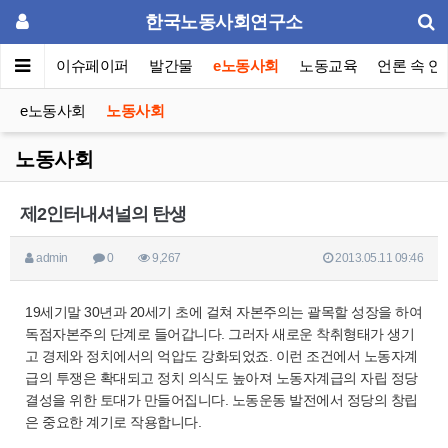
한국노동사회연구소
동포럼
이슈페이퍼
발간물
e노동사회
노동교육
언론 속 연
e노동사회
노동사회
노동사회
제2인터내셔널의 탄생
admin
0
9,267
2013.05.11 09:46
19세기말 30년과 20세기 초에 걸쳐 자본주의는 괄목할 성장을 하여
독점자본주의 단계로 들어갑니다. 그러자 새로운 착취형태가 생기
고 경제와 정치에서의 억압도 강화되었죠. 이런 조건에서 노동자계
급의 투쟁은 확대되고 정치 의식도 높아져 노동자계급의 자립 정당
결성을 위한 토대가 만들어집니다. 노동운동 발전에서 정당의 창립
은 중요한 계기로 작용합니다.