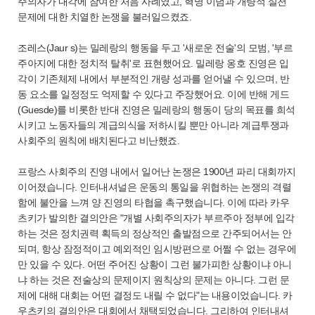
주의자가 내각에 참여한 처음 사례였고, 혁명 이념과 개량적 실천
문제에 대한 치열한 논쟁을 불러일으켰죠.
조레스(Jaur s)는 밀레랑의 행동을 두고 '새로운 전술'의 모범, '부르
주아지에 대한 정치적 탈취'로 표현했어요. 밀레랑 옹호 진영은 입
각이 기존체제 내에서 부분적인 개량 성과를 얻어낼 수 있으며, 반
동 요소를 일정정도 억제할 수 있다고 주장했어요. 이에 반해 게드
(Guesde)를 비롯한 반대 진영은 밀레랑의 행동이 당의 목표를 희석
시키고 노동자들의 계급의식을 저하시킬 뿐만 아니라 계급투쟁과
사회주의 원칙에 배치된다고 비난했죠.
프랑스 사회주의 진영 내에서 일어난 논쟁은 1900년 파리 대회까지
이어졌습니다. 인터내셔널은 운동의 통일을 위협하는 논쟁의 격렬
함에 불안을 느껴 양 진영의 타협을 촉구했습니다. 이에 따라 카우
츠키가 발의한 결의안은 "개별 사회주의자가 부르주아 정부에 입각
하는 것은 정치권력 획득의 정상적인 출발점으로 간주되어서는 안
되며, 항상 잠정적이고 예외적인 임시방편으로 어쩔 수 없는 경우에
만 있을 수 있다. 어떤 주어진 상황이 그런 불가피한 상황이냐 아니
냐 하는 것은 전술상의 문제이지 원칙상의 문제는 아니다. 그런 문
제에 대해 대회는 어떤 결정도 내릴 수 없다"는 내용이었습니다. 카
우츠키의 결의안은 대회에서 채택되었습니다. 그리하여 인터내셔