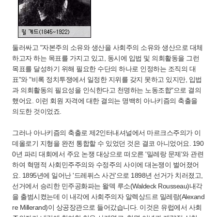
둘러싸고 "자본주의 소유와 생산을 사회주의 소유와 생산으로 대체
하고자 하는 목표를 가지고 있고, 동시에 입법 및 의회활동을 그런
목표를 달성하기 위해 필요한 수단의 하나로 인정하는 조직의 대
표"와 "비록 정치투쟁에서 일정한 지위를 갖지 못하고 있지만, 입법
과 의회활동의 필요성을 인식한다고 천명하는 노동조합"으로 결의
했어요. 이런 회원 자격에 대한 결의는 명백히 아나키즘의 축출을
의도한 것이었죠.
그러나 아나키즘의 축출로 제2인터내셔널에서 마르크스주의가 이
데올로기 지형을 완전 통합할 수 있었던 것은 결코 아니었어요. 190
0년 파리 대회에서 주요 논쟁 대상으로 떠오른 '밀레랑 문제'와 관련
하여 혁명적 사회민주주의와 수정주의 사이에 대논쟁이 벌어졌어
요. 1895년에 일어난 '드레퓌스 사건'으로 1898년 선거가 치러졌고,
선거에서 승리한 민주공화파는 왈덱 루소(Waldeck Rousseau)내각
을 출범시켰는데 이 내각에 사회주의자 알렉상드르 밀레랑(Alexand
re Millerand)이 상공장관으로 들어갔습니다. 이것은 유럽에서 사회