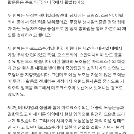
합운동은 주로 영국과 미국에서 활발했어요.
두 번째는 무정부 생디칼리즘인데, 당시에는 프랑스, 스페인, 이탈
리아 등에서 영향력을 발휘했어요. 무정부 생디칼리즘은 정당 형태
가 아닌 노동자조직을 중심으로 한 정치 총파업을 통해 자본주의 제
도를 철폐하려고 했어요.
세 번째는 마르크스주의입니다. 이 형태는 제2인터내셔널 내에서
가장 우세한 편이었고 독일, 오스트리아, 스칸디나비아 반도 등을
주요 발판으로 했습니다. 이런 형태의 노조들은 마르크스주의 학설
과 전술 원칙을 대체로 받아들여 중앙집권의 조직체계와 산업별 노
조형태를 지향했습니다. 그런데도 이들 노조들 가운데 많은 조직들
이 투쟁과 활동을 전개하는 과정에서 숙련노동자층을 중심으로 기
회주의 정책을 추구해서 마르크스주의 노선에서 벗어나는 경우도
많았어요.
제2인터내셔널의 성립과 함께 마르크스주의는 대중적 노동운동과
결합하였고 이제 이론 영역에서 현실 영역으로 완전히 모습을 드러
내게 되었습니다. 그리하여 사회주의 노동운동은 아직 이념 형태로
만 지니고 있던 마르크스주의에 실천적 전술을 결합시키면서 완성
된 운동으로 새로운 출발을 하게 되었죠. 그렇다고 해서 마르크스주