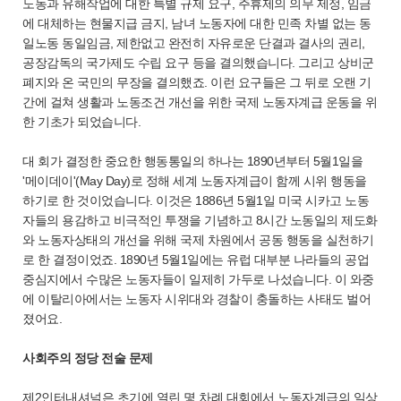
노동과 유해작업에 대한 특별 규제 요구, 주휴제의 의무 제정, 임금
에 대체하는 현물지급 금지, 남녀 노동자에 대한 민족 차별 없는 동
일노동 동일임금, 제한없고 완전히 자유로운 단결과 결사의 권리,
공장감독의 국가제도 수립 요구 등을 결의했습니다. 그리고 상비군
폐지와 온 국민의 무장을 결의했죠. 이런 요구들은 그 뒤로 오랜 기
간에 걸쳐 생활과 노동조건 개선을 위한 국제 노동자계급 운동을 위
한 기초가 되었습니다.
대 회가 결정한 중요한 행동통일의 하나는 1890년부터 5월1일을
'메이데이'(May Day)로 정해 세계 노동자계급이 함께 시위 행동을
하기로 한 것이었습니다. 이것은 1886년 5월1일 미국 시카고 노동
자들의 용감하고 비극적인 투쟁을 기념하고 8시간 노동일의 제도화
와 노동자상태의 개선을 위해 국제 차원에서 공동 행동을 실천하기
로 한 결정이었죠. 1890년 5월1일에는 유럽 대부분 나라들의 공업
중심지에서 수많은 노동자들이 일제히 가두로 나섰습니다. 이 와중
에 이탈리아에서는 노동자 시위대와 경찰이 충돌하는 사태도 벌어
졌어요.
사회주의 정당 전술 문제
제2인터내셔널은 초기에 열린 몇 차례 대회에서 노동자계급의 일상