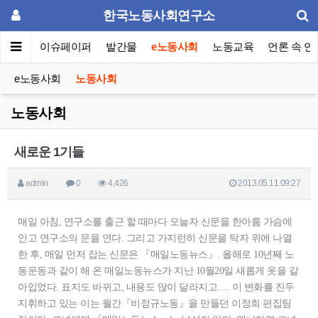
한국노동사회연구소
동포럼
이슈페이퍼
발간물
e노동사회
노동교육
언론 속 연
e노동사회
노동사회
노동사회
새로운 1기들
admin
0
4,426
2013.05.11 09:27
매일 아침, 연구소를 출근 할 때마다 오늘자 신문을 한아름 가슴에
안고 연구소의 문을 연다. 그리고 가지런히 신문을 탁자 위에 나열
한 후, 매일 먼저 잡는 신문은 『매일노동뉴스』. 올해로 10년째 노
동운동과 같이 해 온 매일노동뉴스가 지난 10월20일 새롭게 옷을 갈
아입었다. 표지도 바뀌고, 내용도 많이 달라지고…. 이 변화를 진두
지휘하고 있는 이는 월간『비정규노동』을 만들던 이정희 편집팀