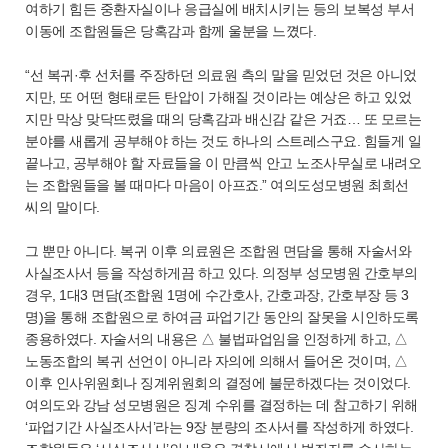
여하기 힘든 중환자실이나 응급실에 배치시키는 등의 보복성 부서
이동에 조합원들은 당혹감과 함께 울분을 느꼈다.
“선 복귀·후 선처를 주장하던 의료원 측의 말을 믿었던 것은 아니었
지만, 또 어떤 형태로든 탄압이 가해질 것이라는 예상은 하고 있었
지만 막상 맞닥뜨렸을 때의 당혹감과 배신감 같은 거죠… 또 모르는
분야를 새롭게 공부해야 하는 것도 하나의 스트레스구요. 힘들게 일
끝나고, 공부해야 할 자료들을 이 만큼씩 안고 노조사무실로 내려오
는 조합원들을 볼 때마다 마음이 아프죠.” 여의도성모병원 최희선
씨의 말이다.
그 뿐만 아니다. 복귀 이후 의료원은 조합원 면담을 통해 자술서와
사실조사서 등을 작성하게끔 하고 있다. 의정부 성모병원 간호부의
경우, 1대3 면담(조합원 1명에 수간호사, 간호과장, 간호부장 등 3
명)을 통해 조합원으로 하여금 파업기간 동안의 잘못을 시인하도록
종용하였다. 자술서의 내용은 △ 불법파업임을 인정하게 하고, △
노동조합의 복귀 선언이 아니라 자의에 의해서 들어온 것이며, △
이후 인사위원회나 징계위원회의 결정에 불문하겠다는 것이었다.
여의도와 강남 성모병원은 징계 수위를 결정하는 데 참고하기 위해
‘파업기간 사실조사서’라는 9장 분량의 조사서를 작성하게 하였다.