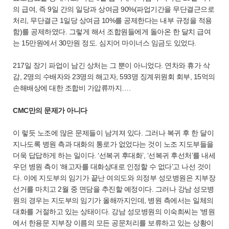
의 급여, 즉 9일 간의 일당과 상여금 90%(파업기간을 무단결근으로
처리, 무단결근 1일당 상여금 10%를 공제한다는 내부 규정을 적용
함)를 공제하였다. 그렇게 해서 조합원들에게 돌아온 한 달치 급여
는 15만원에서 30만원 정도. 심지어 마이너스 임금도 있었다.
217일 장기 파업이 남긴 상처는 그 뿐이 아니었다. 연차와 휴가 삭
감, 2명의 수배자와 23명의 해고자, 593명 징계위원회 회부, 15억의
손해배상에 대한 조합비 가압류까지….
CMC만의 문제가 아니다
이 렇듯 노조에 많은 문제들이 남겨져 있다. 그러나 복귀 후 한 달이
지나도록 병원 측과 대화의 통로가 없었다는 것이 노조 지도부들을
더욱 답답하게 하는 일이다. ‘선복귀 후대화’, ‘선복귀 후선처’를 내세
우던 병원 측이 ‘해고자를 대화상대로 인정할 수 없다’고 나선 것이
다. 이에 지도부의 임기가 끝난 여의도와 의정부 성모병원은 지부장
선거를 마치고 2월 중 면담을 추진할 예정이다. 그러나 강남 성모병
원의 경우는 지도부의 임기가 올해까지인데, 병원 측에서는 일체의
대화를 거절하고 있는 상태이다. 강남 성모병원의 이숙희씨는 ‘병원
에서 한용문 지부장 이름의 모든 공문처리를 보류하고 있는 상황이