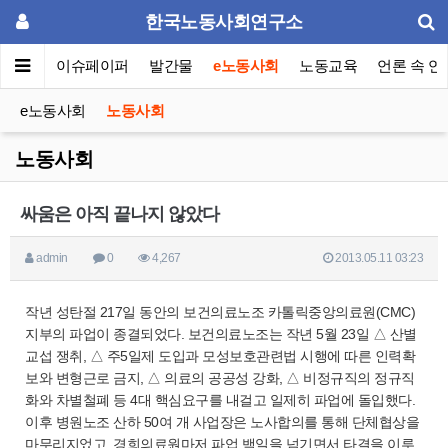
한국노동사회연구소
동포럼
이슈페이퍼
발간물
e노동사회
노동교육
언론 속 연
e노동사회
노동사회
노동사회
싸움은 아직 끝나지 않았다
admin
0
4,267
2013.05.11 03:23
작년 성탄절 217일 동안의 보건의료노조 카톨릭중앙의료원(CMC)
지부의 파업이 종결되었다. 보건의료노조는 작년 5월 23일 △ 산별
교섭 쟁취, △ 주5일제 도입과 모성보호관련법 시행에 따른 인력확
보와 변형근로 금지, △ 의료의 공공성 강화, △ 비정규직의 정규직
화와 차별철폐 등 4대 핵심요구를 내걸고 일제히 파업에 돌입했다.
이후 병원노조 산하 50여 개 사업장은 노사합의를 통해 단체협상을
마무리지었고, 경희의료원마저 파업 백일을 넘기면서 타결을 이루