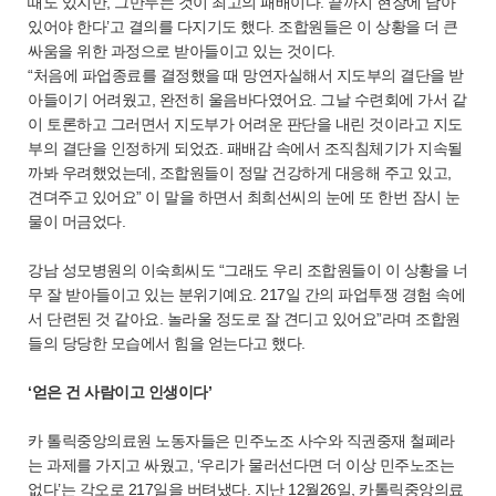
때도 있지만, 그만두는 것이 최고의 패배이다. 끝까지 현장에 남아
있어야 한다’고 결의를 다지기도 했다. 조합원들은 이 상황을 더 큰
싸움을 위한 과정으로 받아들이고 있는 것이다.
“처음에 파업종료를 결정했을 때 망연자실해서 지도부의 결단을 받
아들이기 어려웠고, 완전히 울음바다였어요. 그날 수련회에 가서 같
이 토론하고 그러면서 지도부가 어려운 판단을 내린 것이라고 지도
부의 결단을 인정하게 되었죠. 패배감 속에서 조직침체기가 지속될
까봐 우려했었는데, 조합원들이 정말 건강하게 대응해 주고 있고,
견뎌주고 있어요” 이 말을 하면서 최희선씨의 눈에 또 한번 잠시 눈
물이 머금었다.
강남 성모병원의 이숙희씨도 “그래도 우리 조합원들이 이 상황을 너
무 잘 받아들이고 있는 분위기예요. 217일 간의 파업투쟁 경험 속에
서 단련된 것 같아요. 놀라울 정도로 잘 견디고 있어요”라며 조합원
들의 당당한 모습에서 힘을 얻는다고 했다.
‘얻은 건 사람이고 인생이다’
카 톨릭중앙의료원 노동자들은 민주노조 사수와 직권중재 철폐라
는 과제를 가지고 싸웠고, ‘우리가 물러선다면 더 이상 민주노조는
없다’는 각오로 217일을 버텨냈다. 지난 12월26일, 카톨릭중앙의료