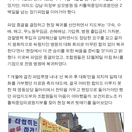
었지만, 여의도·강남·의정부 성모병원 등 카톨릭중앙의료원만은 2
백일을 넘는 장기파업을 이어가야 했다.
파업 종결을 결정하고 현장 복귀를 선언하면서 지도부는 ‘구속, 수
배, 해고, 무노동무임금, 손해배상, 가압류, 병원 출입금지 가처분,
경찰병력 투입과 강제해산을 당하면서도 정당한 요구를 갖고 끝까
지 평화적으로 싸웠지만 병원의 대화 회피로 아무런 합의 없이 복귀
한다’면서 ‘현장에서 더 큰 승리를 위한 싸움을 준비할 것’이라고 밝
혔다. 이로써 파업은 종결되었고, 조합원들은 12월30일 아침 8시를
기점으로 전원 병원에 복귀하였다.
7 개월에 걸친 파업투쟁 내내 ‘선 복귀·후 대화’만을 외치며 일체 대
화를 거부했던 의료원 측의 태도에, 결국 어떠한 합의도 이루지 못
한 채 명동성당 들머리에서 천막을 거두고 현장으로 돌아가야만 했
던 파업지도부와 조합원들의 마음이 어떠했을까. 보건의료노조 카
톨릭중앙의료원지부를 찾아 현장 복귀 뒷얘기를 들어보았다.