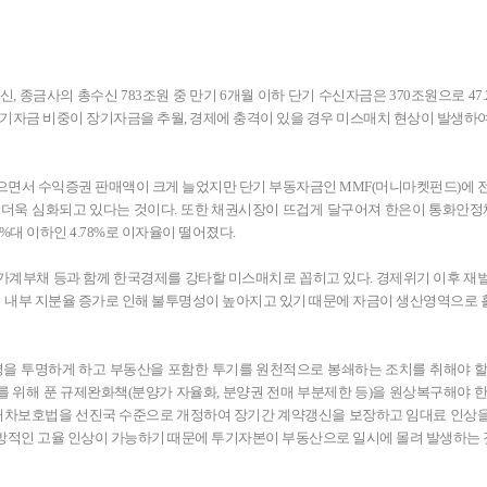
신, 종금사의 총수신 783조원 중 만기 6개월 이하 단기 수신자금은 370조원으로 47.
 단기자금 비중이 장기자금을 추월, 경제에 충격이 있을 경우 미스매치 현상이 발생하
삼으면서 수익증권 판매액이 크게 늘었지만 단기 부동자금인 MMF(머니마켓펀드)에 
가 더욱 심화되고 있다는 것이다. 또한 채권시장이 뜨겁게 달구어져 한은이 통화안정
대 이하인 4.78%로 이자율이 떨어졌다.
 가계부채 등과 함께 한국경제를 강타할 미스매치로 꼽히고 있다. 경제위기 이후 재
 내부 지분율 증가로 인해 불투명성이 높아지고 있기 때문에 자금이 생산영역으로
을 투명하게 하고 부동산을 포함한 투기를 원천적으로 봉쇄하는 조치를 취해야 할
 위해 푼 규제완화책(분양가 자율화, 분양권 전매 부분제한 등)을 원상복구해야 한
대차보호법을 선진국 수준으로 개정하여 장기간 계약갱신을 보장하고 임대료 인상
일방적인 고율 인상이 가능하기 때문에 투기자본이 부동산으로 일시에 몰려 발생하는 