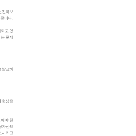
 선진국보
때문이다.
화되고 있
키는 문제
고 발표하
치 현상은
원해야 한
금융자산으
해소시키고