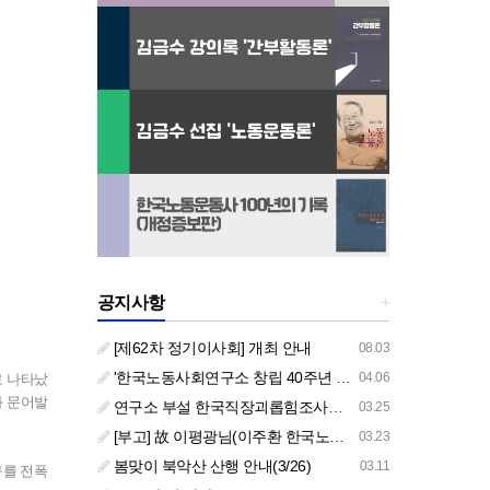
공지사항
+
[제62차 정기이사회] 개최 안내
08.03
'한국노동사회연구소 창립 40주년 기념 행사 안내'
04.06
로 나타났
과 문어발
연구소 부설 한국직장괴롭힘조사센터 '2026년도 주요 사업 안내' (교육/컨설팅)
03.25
[부고] 故 이평광님(이주환 한국노동사회연구소 부소장 부친상)
03.23
봄맞이 북악산 산행 안내(3/26)
03.11
구를 전폭