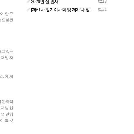
2026년 설 인사
02.13
[제61차 정기이사회 및 제32차 정기총회 합동회의] 개최 안내
01.21
어 한 주
은 오불관
하고 있는
 재벌 자
, 이 세
제 완화책
 재벌 현
기업 민영
야 할 것