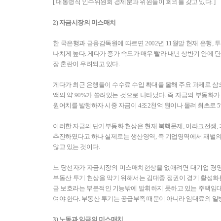
[ 대통령직 인수위원회 경제분과 위원들이 회의를 갖고 있다. ]
2) 자금시장의 미스매치
한 국은행과 금융감독원에 따르면 2002년 11월말 현재 은행, 투
나치게 높다. 게다가 증가 속도가 매우 빨라 내년 상반기 안에
장 혼란이 우려되고 있다.
게다가 최근 은행들이 수수료 수입 확대를 올해 주요 과제로 
액의 약 90%가 쏠려있는 것으로 나타났다. 즉 자금의 부동화
원어치를 발행하자 시중 자금이 4조2천억 원이나 몰려 최초로 5%
이러한 자금의 단기부동화 현상은 현재 북핵문제, 이라크전쟁,
추진하였다고 하나 실제로는 생산영역, 즉 기업영역에서 재벌의
않고 있는 것이다.
노 당선자가 자금시장의 미스매치현상을 없애려면 대기업 경영
부동산 투기 현상을 막기 위해서는 김대중 정권이 경기 활성화를
금 보호라는 부분적인 기능밖에 발휘하지 못하고 있는 주택임
여야 한다. 부동산 투기는 공급부족 때문이 아니라 임대료의 
3) 노동과 임금의 미스매치