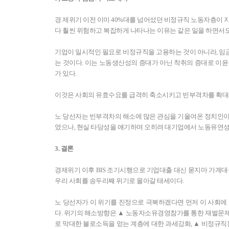
경 제위기 이전 이미 40%대를 넘어섰던 비정규직 노동자층이 
다 훨씬 위험하고 복잡하게 나타나는 이유는 같은 일을 하면서도
기업이 일시적인 필요로 비정규직을 고용하는 것이 아니라, 임
는 것이다. 이는 노동생산성의 증대가 아닌 착취의 증대로 이
가 있다.
이것은 사회의 유효수요를 급격히 축소시키고 빈부격차를 확대시
노 당선자는 빈부격차의 해소에 많은 관심을 기울여온 정치인이
였으나, 현실 타당성을 얘기하며 오히려 대기업에서 노동유연성
3. 결론
경제위기 이후 BIS 조기시행으로 기업대출 대신 묻지마 가계
우리 사회를 송두리째 위기로 몰아갈 태세이다.
노 당선자가 이 위기를 진정으로 극복하겠다면 먼저 이 사회에
다. 위기의 해소방향은 ▲ 노동자소유경영참가를 통한 재벌문제
로 막대한 불로소득을 얻는 계층에 대한 과세강화, ▲ 비정규