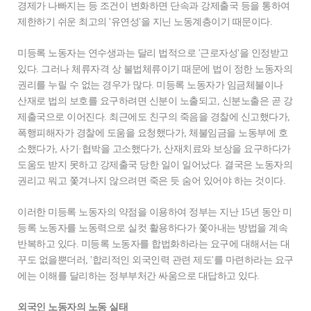
경제가 나빠지는 등 조건이 변화하면 단속과 강제출국 등을 통하여
제한하기 쉬운 최고의 '유연성'을 지닌 노동계층이기 때문이다.
미등록 노동자는 연수생과는 달리 법적으로 '근로자성'을 인정받고
있다. 그러나 체류자격 상 불법체류이기 때문에 법이 정한 노동자의
권리를 누릴 수 없는 경우가 많다. 미등록 노동자가 임금체불이나
산재로 법의 보호를 요구하려면 신분이 노출되고, 신분노출은 곧 강
제출국으로 이어진다. 최근에도 친구의 죽음을 경찰에 신고했다가,
폭행피해자가 경찰에 도움을 요청했다가, 체불임금을 노동부에 호
소했다가, 사기·협박을 고소했다가, 산재치료와 보상을 요구하다가
도움도 받지 못하고 강제출국 당한 일이 일어났다. 결국은 노동자의
권리고 뭐고 쫓겨나지 않으려면 죽은 듯 숨어 있어야 하는 것이다.
이러한 미등록 노동자의 약점을 이용하여 정부는 지난 15년 동안 미
등록 노동자를 노동력으로 실컷 활용하다가 쫓아내는 방법을 계속
반복하고 있다. 미등록 노동자를 합법화하라는 요구에 대해서는 대
꾸도 없을뿐더러, '합리적인 외국인력 관련 제도'를 마련하라는 요구
에는 이해를 달리하는 정부부처간 싸움으로 대답하고 있다.
외국인 노동자의 노동 실태