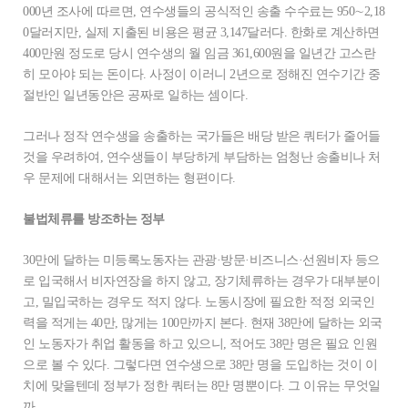
000년 조사에 따르면, 연수생들의 공식적인 송출 수수료는 950∼2,18
0달러지만, 실제 지출된 비용은 평균 3,147달러다. 한화로 계산하면
400만원 정도로 당시 연수생의 월 임금 361,600원을 일년간 고스란
히 모아야 되는 돈이다. 사정이 이러니 2년으로 정해진 연수기간 중
절반인 일년동안은 공짜로 일하는 셈이다.
그러나 정작 연수생을 송출하는 국가들은 배당 받은 쿼터가 줄어들
것을 우려하여, 연수생들이 부당하게 부담하는 엄청난 송출비나 처
우 문제에 대해서는 외면하는 형편이다.
불법체류를 방조하는 정부
30만에 달하는 미등록노동자는 관광·방문·비즈니스·선원비자 등으
로 입국해서 비자연장을 하지 않고, 장기체류하는 경우가 대부분이
고, 밀입국하는 경우도 적지 않다. 노동시장에 필요한 적정 외국인
력을 적게는 40만, 많게는 100만까지 본다. 현재 38만에 달하는 외국
인 노동자가 취업 활동을 하고 있으니, 적어도 38만 명은 필요 인원
으로 볼 수 있다. 그렇다면 연수생으로 38만 명을 도입하는 것이 이
치에 맞을텐데 정부가 정한 쿼터는 8만 명뿐이다. 그 이유는 무엇일
까.