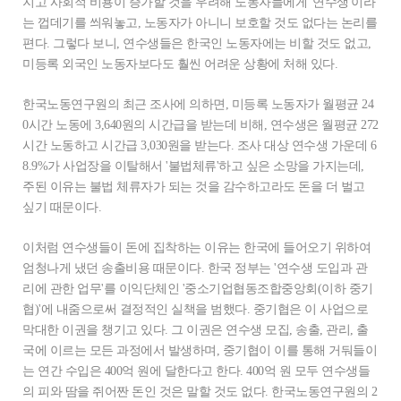
지고 사회적 비용이 증가할 것을 우려해 노동자들에게 '연수생'이라
는 껍데기를 씌워놓고, 노동자가 아니니 보호할 것도 없다는 논리를
편다. 그렇다 보니, 연수생들은 한국인 노동자에는 비할 것도 없고,
미등록 외국인 노동자보다도 훨씬 어려운 상황에 처해 있다.
한국노동연구원의 최근 조사에 의하면, 미등록 노동자가 월평균 24
0시간 노동에 3,640원의 시간급을 받는데 비해, 연수생은 월평균 272
시간 노동하고 시간급 3,030원을 받는다. 조사 대상 연수생 가운데 6
8.9%가 사업장을 이탈해서 '불법체류'하고 싶은 소망을 가지는데,
주된 이유는 불법 체류자가 되는 것을 감수하고라도 돈을 더 벌고
싶기 때문이다.
이처럼 연수생들이 돈에 집착하는 이유는 한국에 들어오기 위하여
엄청나게 냈던 송출비용 때문이다. 한국 정부는 '연수생 도입과 관
리에 관한 업무'를 이익단체인 '중소기업협동조합중앙회(이하 중기
협)'에 내줌으로써 결정적인 실책을 범했다. 중기협은 이 사업으로
막대한 이권을 챙기고 있다. 그 이권은 연수생 모집, 송출, 관리, 출
국에 이르는 모든 과정에서 발생하며, 중기협이 이를 통해 거둬들이
는 연간 수입은 400억 원에 달한다고 한다. 400억 원 모두 연수생들
의 피와 땀을 쥐어짠 돈인 것은 말할 것도 없다. 한국노동연구원의 2