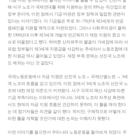
'기금 마련' 분과에서는 솔직한 이야기를 들을 수 있었다. 간단히 말
해 서구 노조가 국제연대를 위해 지원하는 돈의 99%는 직간접으로
정부 돈이며, 이런 점에서 기금 마련은 정부 정책과 밀접한 관련이
있다는 이야기였다. 이 기금들은 주로 50∼70년대 제3세계의 반공
캠페인을 지원할 목적으로 마련되었다. 그러나 사회주의권이 몰락
한 1990년대 이후 제3세계 개발과 빈곤퇴치가 재정 지원의 중요 이
슈로 떠올랐다고 했다. 하여튼 신자유주의 물결이 거세짐에 따라 서
유럽 정부들이 제3세계 지원금을 삭감하는 추세라서 노동조합에 대
한 지원금 역시 줄어들고 있었다. 재정 부족 문제는 선진국 노조에
도 예외는 아닌 것 같았다.
국제노동운동에서 자금 지원은 선진국 노조→ 국제산별노련 → 3세
계 노조의 흐름을 갖고 있으며, 이런 점에서 3세계 노조의 선진국 노
조에 대한 재정 의존도가 커져왔다. 서구 각국의 예산 삭감에 따른
기금 부족이라는 이유에서만 아니라, 3세계 노조의 자주성 측면에
서도 현재의 자금 지원 흐름은 건강하지 못하며, 이 틀을 깨야 한다
는 데 참가자들은 의견을 같이 했다. 하지만, 구체적으로 어떻게 이
러한 틀을 개혁할 것인가에 대한 논의는 이뤄지지 못했다.
이런 이야기를 들으면서 우리나라 노동운동을 돌아보게 되었다. 우