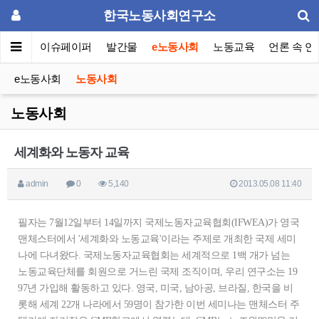
한국노동사회연구소
동포럼
이슈페이퍼
발간물
e노동사회
노동교육
언론 속 연
e노동사회
노동사회
노동사회
세계화와 노동자 교육
admin
0
5,140
2013.05.08 11:40
필자는 7월12일부터 14일까지 국제노동자교육협회(IFWEA)가 영국
맨체스터에서 '세계화와 노동교육'이라는 주제로 개최한 국제 세미
나에 다녀왔다. 국제노동자교육협회는 세계적으로 1백 개가 넘는
노동교육단체를 회원으로 거느린 국제 조직이며, 우리 연구소는 19
97년 가입해 활동하고 있다. 영국, 미국, 남아공, 브라질, 한국을 비
롯해 세계 22개 나라에서 59명이 참가한 이번 세미나는 맨체스터 주