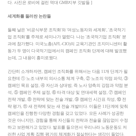
다. 사진은 로비에 걸린 역대 GMB지부 깃발들 ]
세계화를 둘러싼 논란들
둘째 날은 '비공식부문 조직화'와 '여성노동자와 세계화', '초국적기
업 조직화'를 주제로 세미나가 열렸다. 나는 '초국적기업 조직화' 분
과에 참가했다. 미국노총(AFL-CIO)의 교육기관인 조지미니센터 활
동가 두 명이 다국적기업에서의 캠페인 조직화 단계에 대해 발표했
는데, 그 내용이 흥미로웠다.
간단히 소개하자면, 캠페인 조직화를 위해서는 다음 11개 단계가 필
요한데 ① 노조 내부의 의사소통 체계 구축, ② 노조의 약점 파악, ③
캠페인 목표 설정, ④ 자신과 상대방, 즉 노사 양측의 강점과 약점 분
석, ⑤ 캠페인 주제 설정, ⑥ 타격 대상 및 연대세력 설정, ⑦ 캠페인
전략 개발, ⑧ 전략에 맞는 전술 개발, ⑨ 캠페인 시간표 작성, ⑩ 전
략 평가, ⑪ 새 전략에 맞는 새 전술 개발이다. 이들은 11단계에 맞춰
캠페인을 진행한 다양한 경험을 갖고 있었다. 모든 사례가 성공한
것은 아니지만, 경험을 통해 자신들의 전략과 전술을 끊임없이 수정
하고 보완해가고 있었다. 발표를 들으면서 우리나라 노동운동도 저
러한 사업 계획·집행·평가의 체계화가 절실하다는 생각이 들었다.