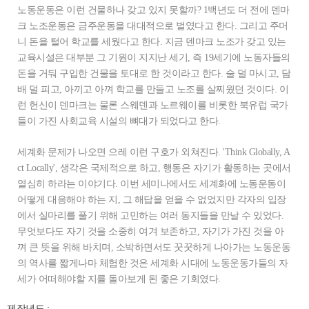
노동운동은 이런 건물하나 갖고 있지 못할까? 1백년도 더 전에 덴마
크 노조운동은 금주운동을 대대적으로 벌였다고 한다. 그리고 주머
니 돈을 털어 학교를 세웠다고 한다. 지금 덴마크 노조가 갖고 있는
교육시설은 대부분 그 기원이 지지난 세기, 즉 19세기에 노동자들의
돈을 거둬 구입한 건물을 토대로 한 것이라고 한다. 술 덜 마시고, 담
배 덜 피고, 아끼고 아껴 학교를 만들고 노조를 살찌웠던 것이다. 이
런 헌신이 덴마크는 물론 스웨덴과 노르웨이를 비롯한 북유럽 국가
들이 가진 사회교육 시설의 뼈대가 되었다고 한다.
세계화 문제가 나오면 으레 이런 구호가 외쳐진다. 'Think Globally, A
ct Locally', 생각은 국제적으로 하고, 행동은 자기가 활동하는 곳에서
열심히 하라는 이야기다. 이번 세미나에서도 세계화에 노동운동이
어떻게 대응해야 하는 지, 그 해답을 얻을 수 없었지만 각자의 입장
에서 실마리를 풀기 위해 고민하는 여러 동지들을 만날 수 있었다.
무엇보다도 자기 것을 소중히 여겨 보존하고, 자기가 가진 것을 아
껴 큰 뜻을 위해 바치며, 소박하면서도 꿋꿋하게 나아가는 노동운동
의 역사를 짧게나마 체험한 것은 세계화 시대에 노동운동가들의 자
세가 어떠해야할 지를 돌아보게 된 좋은 기회였다.
제작년도 :