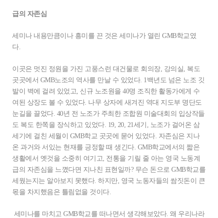
급의 자존심
세미나 내용만큼이나 흥미를 끈 것은 세미나가 열린 GMB학교였
다.
이곳은 멋진 정원을 가진 고풍스런 대건물로 회의장, 강의실, 복도
곳곳에서 GMB노조의 역사를 만날 수 있었다. 1백년도 넘은 노조 깃
발이 벽에 걸려 있었고, 신규 노조원을 40명 조직한 활동가에게 수
여된 상장도 볼 수 있었다. 나무 상자에 새겨진 역대 지도부 명단도
눈길을 끌었다. 40년 전 노조가 주최한 조합원 미술대회의 입상작들
도 복도 한쪽을 장식하고 있었다. 19, 20, 21세기, 노조가 걸어온 삼
세기에 걸친 세월이 GMB학교 곳곳에 묻어 있었다. 자존심은 지나
온 과거와 서있는 현재를 긍정할 때 생긴다. GMB학교에서의 짧은
생활에서 옛것을 소중히 여기고, 전통을 기릴 줄 아는 영국 노동계
급의 자존심을 느꼈다면 지나친 표현일까? 무슨 돈으로 GMB학교를
세웠는지는 알아보지 못했다. 하지만, 영국 노동자들의 쌈짓돈이 큰
몫을 차지했음은 틀림없을 것이다.
세미나를 마치고 GMB학교를 떠나면서 생각해보았다. 왜 우리나라