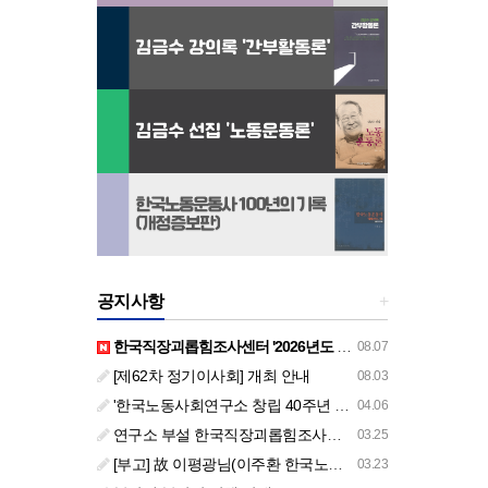
공지사항
+
한국직장괴롭힘조사센터 '2026년도 하반기 주요 사업 안내' (교육/컨설팅)
08.07
[제62차 정기이사회] 개최 안내
08.03
'한국노동사회연구소 창립 40주년 기념 행사 안내'
04.06
연구소 부설 한국직장괴롭힘조사센터 '2026년도 주요 사업 안내' (교육/컨설팅)
03.25
[부고] 故 이평광님(이주환 한국노동사회연구소 부소장 부친상)
03.23