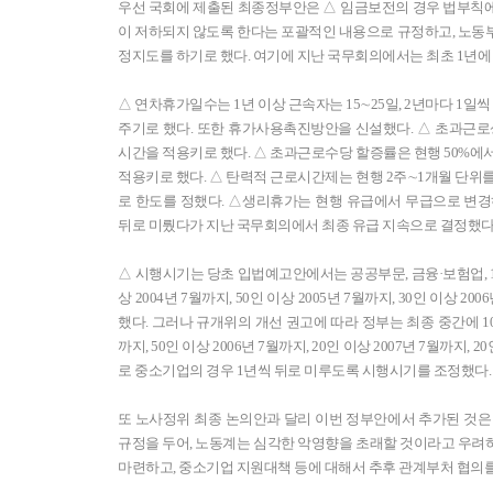
우선 국회에 제출된 최종정부안은 △ 임금보전의 경우 법부칙
이 저하되지 않도록 한다는 포괄적인 내용으로 규정하고, 노동부
정지도를 하기로 했다. 여기에 지난 국무회의에서는 최초 1년에
△ 연차휴가일수는 1년 이상 근속자는 15∼25일, 2년마다 1일씩
주기로 했다. 또한 휴가사용촉진방안을 신설했다. △ 초과근로상
시간을 적용키로 했다. △ 초과근로수당 할증률은 현행 50%에서
적용키로 했다. △ 탄력적 근로시간제는 현행 2주∼1개월 단위를 
로 한도를 정했다. △생리휴가는 현행 유급에서 무급으로 변경하
뒤로 미뤘다가 지난 국무회의에서 최종 유급 지속으로 결정했다
△ 시행시기는 당초 입법예고안에서는 공공부문, 금융·보험업, 1,00
상 2004년 7월까지, 50인 이상 2005년 7월까지, 30인 이상 
했다. 그러나 규개위의 개선 권고에 따라 정부는 최종 중간에 100
까지, 50인 이상 2006년 7월까지, 20인 이상 2007년 7월까지
로 중소기업의 경우 1년씩 뒤로 미루도록 시행시기를 조정했다
또 노사정위 최종 논의안과 달리 이번 정부안에서 추가된 것은
규정을 두어, 노동계는 심각한 악영향을 초래할 것이라고 우려
마련하고, 중소기업 지원대책 등에 대해서 추후 관계부처 협의를