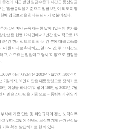
에 종전에 지급 받던 임금수준과 시간급 통상임금
는 '임금총액을 기준으로 임금보전'이 되도록 행
 한해 임금보전을 한다는 단서가 덧붙여졌다.
 추가, 1년 미만 근속자는 한 달에 1일씩의 휴가를
한선은 현행 12시간에서 3년간 한시적으로 16
 3년간 한시적으로 최초 4시간 분에 대해 25%를
3개월 이내로 확대하고, 일 12시간, 주 52시간으
고, △주휴는 입법예고 당시 '미정'으로 결정을
.
0인 이상 사업장은 2003년 7월까지, 300인 이
2006년 7월까지, 30인 미만은 대통령령으로 정하기로
인 이상을 하나 끼워 넣어 100인상 2005년 7월
, 20인 미만은 2010년을 기한으로 대통령령에 위임키
.
 부칙에 기존 단협 및 취업규칙의 갱신 노력의무
하고 있다. 그밖에 선택적 보상휴가제 근거규정을
 거쳐 확정·발표하기로 한 바 있다.