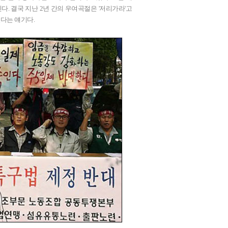
다. 결국 지난 2년 간의 우여곡절은 '저리가라'고
있다는 얘기다.