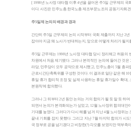
[ 1998년 노사정 대타협 이후 4년을 끌어온 주5일 근무제의
이다. 사진은 민주노총.한국노총 제조부문노조의 공동기자회견.
주5일제 논의의 배경과 경과
간단히 주5일 근무제의 논의 시작부터 국회 제출까지 지난 2년 
잡아야 지금 왜 노사가 반대하는지, 앞으로 어떻게 처리가 될지를
주5일 근무제는 1998년 노사정 대타협 당시 정리해고 허용의
차원에서 처음 제기됐다. 그러나 본격적인 논의에 들어간 것은 그 
라당, 민주당이 모두 공약으로 제시했고, 민주노총이 5월 총파
근로시간단축특위를 구성한 것이다. 이 결과로 일단 같은 해 10월23
휴일·휴가 합리적 조정 및 실제 사용하는 휴일·휴가일수 확대, 
본원칙'에 합의했다.
그러나 그 뒤부터 2년 동안 논의는 거의 합의가 될 듯 말 듯 하며
되면서 논의가 본격화되는가 싶었고, 12월 노사정위 합의대안이
기대를 높였다. 그러다가 다시 해를 넘겨 지난 4월 노사정위는
끝내 기회를 잡지 못했다. 그리고 지난 7월 마지막 합의가 시도
국 정부로 공을 넘기겠다고 비장한(?) 각오를 보였지만 역부족