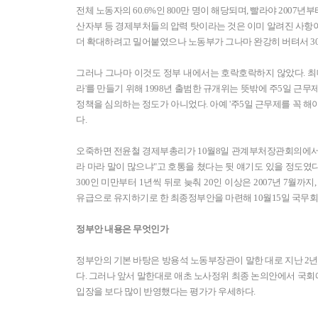
전체 노동자의 60.6%인 800만 명이 해당되며, 빨라야 2007년
산자부 등 경제부처들의 압력 탓이라는 것은 이미 알려진 사항이
더 확대하려고 밀어붙였으나 노동부가 그나마 완강히 버텨서 30
그러나 그나마 이것도 정부 내에서는 호락호락하지 않았다. 최대
라'를 만들기 위해 1998년 출범한 규개위는 뜻밖에 주5일 근
정책을 심의하는 정도가 아니었다. 아예 '주5일 근무제를 꼭 해
다.
오죽하면 전윤철 경제부총리가 10월8일 관계부처장관회의에서 
라 마라 말이 많으냐"고 호통을 쳤다는 뒷 얘기도 있을 정도였
300인 미만부터 1년씩 뒤로 늦춰 20인 이상은 2007년 7월까지
유급으로 유지하기로 한 최종정부안을 마련해 10월15일 국무회
정부안 내용은 무엇인가
정부안의 기본 바탕은 방용석 노동부장관이 말한 대로 지난 2년
다. 그러나 앞서 말한대로 애초 노사정위 최종 논의안에서 국
입장을 보다 많이 반영했다는 평가가 우세하다.