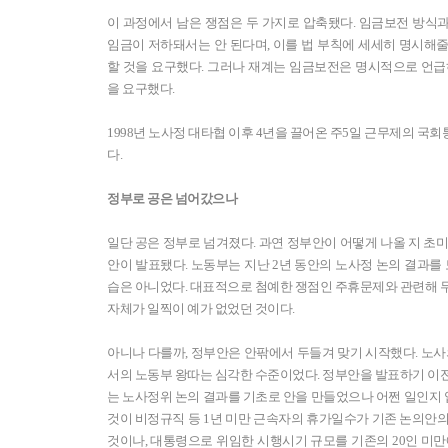
이 과정에서 남은 쟁점은 두 가지로 압축됐다. 임금보전 방식
임금이 저하돼서는 안 된다며, 이를 법 부칙에 세세히 명시해줄
할 것을 요구했다. 그러나 재계는 임금보전은 명시적으로 언급하
을 요구했다.
1998년 노사정 대타협 이후 4년을 끌어온 주5일 근무제의 국
다.
정부로 공은 넘어갔으나
일단 공은 정부로 넘겨졌다. 과연 정부안이 어떻게 나올 지 초미
안이 발표됐다. 노동부는 지난 2년 동안의 노사정 논의 결과를 
습은 아니었다. 대표적으로 첨예한 쟁점인 주휴문제와 관련해 무
자체가 일찍이 예가 없었던 것이다.
아니나 다를까, 정부안은 안팎에서 두들겨 맞기 시작했다. 노사
서의 노동부 왕따는 심각한 수준이었다. 정부안을 발표하기 이전
는 노사정위 논의 결과를 기초로 안을 만들었으나 어쩐 일인지
것이 비정규직 등 1년 미만 근속자의 휴가일수가 기존 논의안의 월 1
것이나, 대통령으로 위임한 시행시기 규모를 기존의 20인 미만에