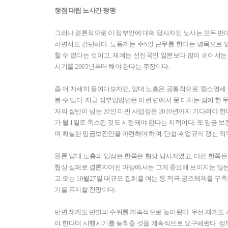
쟁점 대립 노사간 팽팽
그러나 결론적으로 이 정부안에 대해 당사자인 노사는 모두 반대
하면서도 간단하다. 노동계는 주5일 근무를 한다는 명목으로
할 수 없다는 것이고, 재계는 선진국인 일본보다 많이 쉬어서는
시기를 2005년부터 해야 한다는 주장이다.
좀 더 자세히 들여다보자면, 양대 노총은 공통적으로 '중소영세
볼 수 있다. 지금 정부입법안은 이런 면에서 못 미치는 점이 한 
자의 절반이 넘는 20인 미만 사업장은 2010년까지 기다려야
가 월 1일로 축소된 것도 시정돼야 한다는 지적이다. 또 임금 
며 확실한 임금보전안을 마련해야 하며, 단협·취업규칙 갱신 
물론 양대 노총의 입장은 한쪽은 협상 당사자였고, 다른 한쪽은
협상 실패로 결론지어진 마당에서는 그게 중요해 보이지는 않는
고 오는 10월27일 대규모 집회를 여는 등 적극 공조체제를 구
기를 유지할 전망이다.
반면 재계도 반발의 수위를 계속적으로 높여왔다. 우선 재계도
야 한다며 시행시기를 늦춰줄 것을 계속적으로 요구해왔다. 