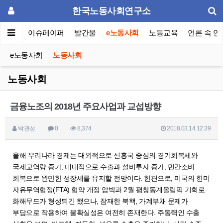
한국노동사회연구소
동포럼
이슈페이퍼
발간물
e노동사회
노동교육
언론 속 연
e노동사회
노동사회
노동사회
금융노조의 2018년 주요사업과 교섭방향
박관성
0
8,374
2018.03.14 12:39
올해 우리나라 경제는 대외적으로 신흥국 중심의 경기회복세와
국제교역량 증가, 대내적으로 수출과 설비투자 증가, 민간소비
회복으로 완만한 성장세를 유지할 전망이다. 한편으로, 미국의 한미
자유무역협정(FTA) 협약 개정 압박과 2월 평창동계올림픽 기회로
화해무드가 형성되긴 했으나, 잠재한 북핵, 가계부채 문제가
부담으로 작용하여 불확실성은 여전히 존재한다. 주동력인 수출