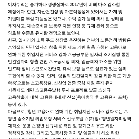
이자수익은 증가하나 경쟁심화로 2017년에 비해 다소 감소할
예정이다. 한편, 자산건전성 및 자본적정성에 있어서는 가계 및
기업대출 부실 가능성은 있으나, 수익 증가 등에 의해 현 상태를
유지하고, 대손준비금 보통주 자본 인정 등 규제 완화 등으로
양호한 수준을 유지할 전망으로 보인다.
한편, 일자리와 소득 주도 성장을 추진하는 정부의 노동정책 방향은
△양질의 민간 일자리 창출 위한 제도 기반 확충 △청년 고용애로
완화 위한 취업지원 서비스 강화 △공공부문 일자리 조기집행 통한
민간일자리 창출 견인 △노동시장 격차, 임금격차 해소를 위한
인프라 정비 △근로시간단축, 휴식 보장 등으로 쉼표가 있는 삶의
구현이라 할 수 있다. 먼저, ‘양질의 민간일자리 창출 위한 제도 기반
확충’으로는 △고용창출, 신산업 업종 중심 지원 투자 유지
지원제도 개편 △고용유발형 투자 프로젝트 발굴 △신규
고용창출에 대한 ‘고용증대세제’ 신설(육아휴직 후 고용유지 포함)
등이 있다.
다음으로, ‘청년 고용애로 완화 위한 취업지원 서비스 강화’로는 △
청년 중소기업 취업보장 서비스 신규도입 △(가칭) ‘청년일자리정책
제작소’ 운영 △청년 신규채용 촉진 및 장기근속 유도 위한
정책지원 강화, 그리고 ‘노동시장 격차 및 임금격차 해소 위한