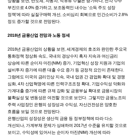
상황을 보면, 반도체, 자동차, 석유류 수출은 증가하나, 선각 수주
부진으로 4.0% 증가하고, 보조동력인 내수는 ‘소득 주도 성장
정책’에 따라 실질구매력 개선, 소비심리 회복으로 민간소비가 2.8%
정도 증가할 것으로 전망된다.
2018년 금융산업 전망과 노동 정세
2018년 금융산업의 상황을 보면, 세계경제의 호조와 완만한 주요국
통화정책 정상화 속도, 국내의 경상수지 흑자 지속과 여신금리
상승에 따른 순이자 마진(NIM) 증가, 기업혁신 성장 지원과 기업의
설비투자 증가에 따른 대출 수요 증가 등 긍정적 요인이 존재한다.
그럼에도 미국의 금리인상 지속, 국내 업권 간 겸업화 확대 및 경쟁
심화, 4차 산업혁명에 따른 인력구조조정 확대, 기업수익성 악화와
가계대출 증가에 따른 규제 강화 및 금융부실 확대로 금융시장의
불확실성 및 변동성은 여전할 것으로 보인다. 그렇지만 금융노조의
주력 사업장인 은행의 성장성과 수익성, 자산건전성은 양호한
흐름을 보일 것으로 전망된다.
은행산업의 성장성은 생산적 금융 등 정부정책에 따라 다소
개선되나, 가계부채 문제가 상쇄하여 2017년 수준을 유지할 것으로
보이고, 수익성에 있어서는 순이자 마진(NIM) 개선에 따라