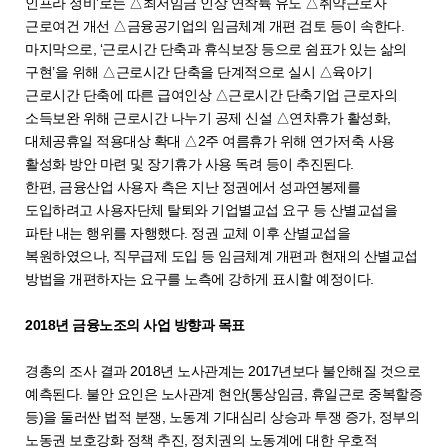
인프라 정비’로는 △최저임금 인상 연착륙 유도 △취약근로자
근로여건 개선 △금융공기업의 임금체계 개편 검토 등이 속한다.
마지막으로, ‘근로시간 단축과 휴식보장 등으로 쉼표가 있는 삶의
구현’을 위해 △근로시간 단축을 단계적으로 실시 △육아기
근로시간 단축에 따른 급여인상 △근로시간 단축기업 근로자의
소득보완 위해 근로시간 나누기 공제 신설 △연차휴가 활성화,
대체공휴일 적용대상 확대 △2주 여름휴가 위해 연가저축 사용
활성화 방안 마련 및 장기휴가 사용 독려 등이 추진된다.
한편, 금융산업 사용자 측은 지난 정권에서 성과연봉제를
도입하려고 사용자단체 탈퇴와 기업별교섭 요구 등 산별교섭을
파탄 내는 행위를 자행했다. 정권 교체 이후 산별교섭을
복원하였으나, 직무급제 도입 등 임금체계 개편과 현재의 산별교섭
방법을 개편하자는 요구를 노측에 강하게 표시할 예정이다.
2018년 금융노조의 사업 방향과 목표
경총의 조사 결과 2018년 노사관계는 2017년보다 불안해질 것으로
예측된다. 불안 요인은 노사관계 현안(통상임금, 휴일근로 중복할증
등)을 둘러싼 법적 분쟁, 노동계 기대심리 상승과 투쟁 증가, 정부의
노동권 보호강화 정책 추진, 정치권의 노동계에 대한 우호적