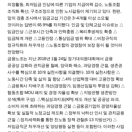
의정활동, 최저임금 인상에 따른 기업의 지급여력 감소, 노동조합
조직화 확산, 구조조정으로 인한 노사갈등이 제기되고 있다. 한편,
앞의 경총 조사에서 임금교섭 기간은 3~4개월 이상 소요될
것이라는 답변이 65.9%를 차지했다. 인금 및 단체교섭 이슈로는 △
임금인상 △근로시간 단축과 인력충원 △복리후생제도 확충 △
임금체계 개편 △고용안정 △통상임금 범위 확대 △비정규직의
정규직화와 처우개선 △노동조합의 경영참여 보장 등이 될 것이라
전망됐다.
금융노조는 지난 2018년 1월 24일 정기대의원대회에서 금융
공공성 강화와 관치금융 철폐, 양극화 해소, 과당경쟁 근절, 생존권
사수를 핵심으로 10개 실천사항을 의결했다. 10개 실천사항은 △
노동시간 단축 및 삶의 질 향상 △4차 산업혁명 대비 고용안정 확보
△금융회사 지배구조 개선(경영참가, 임원선임절차 투명성 강화) △
협동조합 MOU 폐지 및 경영 자율성 확보 △지방은행 생존방안
모색(특위 구성) △핵심성과지표(KPI) 제도 개선 및 공공성 파괴,
소비자 피해 초래하는 과당경쟁 근절 △금융공기업의 경영자율성
확보 및 실질적 노정교섭 제도화 △정부의 낙하산 인사 및 관치금융
근절 △정치세력화를 통한 친노동 정책 관철(6·13 지방선거) △
저임금직군 처우개선 및 양성평등 실현 등이 포함된다. 이러한 사업