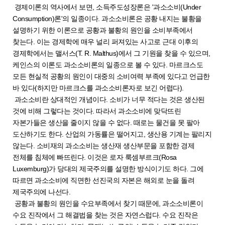
경제이론의 역사에서 보면, 소득주도성장론은 '과소소비(Under
Consumption)론'의 일종이다. 과소소비론은 공황 내지는 불황을
설명하기 위한 이론으로 공황과 불황의 원인을 소비부족에서
찾는다. 이는 경제학에 매우 널리 퍼져있는 사고로 근대 이후의
경제학에서는 맬서스(T. R. Malthus)에서 그 기원을 찾을 수 있으며,
케인스의 이론도 과소소비론의 일종으로 볼 수 있다. 마르크스도
모든 현실적 공황의 원인이 대중의 소비여력 부족에 있다고 언급한
바 있다(하지만 마르크스를 과소소비론자로 보긴 어렵다).
과소소비란 상대적인 개념이다. 소비가 너무 적다는 것은 생산된
것에 비해 그렇다는 것이다. 따라서 과소소비에 맞닥뜨린
자본가들은 생산을 줄이지 않을 수 없다. 때로는 물건을 못 팔아
도산하기도 한다. 산업의 가동률은 떨어지고, 생산용 기계는 팔리지
않는다. 소비재의 과소소비는 생산재 생산부문을 포함한 경제
전체를 침체에 빠뜨린다. 이것은 로자 룩셈부르크(Rosa
Luxemburg)가 당대의 제국주의를 설명한 방식이기도 하다. 그에
따르면 과소소비에 직면한 선진국의 자본은 해외로 눈을 돌려
제국주의에 나선다.
공황과 불황의 원인을 수요부족에서 찾기 때문에, 과소소비론이
수요 진작에서 그 해결법을 찾는 것은 자연스럽다. 수요 진작은