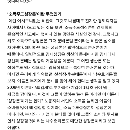
잇따라 나왔다.
‘소득주도성장론’이란 무엇인가
이런 어처구니없는 비판이, 그것도 나름대로 진지한 경제학자들
사이에서 나오고 있는 것을 보면, 소득주도성장론이 경제학의
관습적인 사고에서 벗어나 있는 것만은 사실인 것 같다. 그렇다고
해도 소득주도성장론은 그저 분배론일 뿐이라는 비판은 실소를
자아낸다. 왜냐하면 모든 성장론은 필연적으로 분배론이기
때문이다. 일반적으로 경제성장은 생산의 문제이지만 경제에서
생산과 분배는 일종의 거울상을 이룬다. 그 어떤 생산론 또는
성장론도 명시적으로든 암묵적으로든 특정한 분배론을 갖는다.
이제껏 우리에게 익숙했던 ‘선성장-후분배론’이나 ‘낙수효과론’을
보자. 이들은 부자에게 분배를 많이 해야 한다는 생각을 깔고 있다.
2008년 이른바 ‘MB감세’로 부자와 대기업에 1백조 원이 넘는
세금을 깎아줬다. 이것이 그들이 말하는 ‘분배론’이라면 이 이론이
‘성장론’이기는 한가? 노동자와 서민의 소득을 늘리면 이들이
소비를 많이 해 성장할 것이라는 소득주도성장론이 성장론이
아니라면, 부자와 대기업에 분배를 많이 해 그들의 소비와 투자로
인해 성장할 것이라는 낙수효과론도 대단한 성장론이라고 보긴
어렵다.