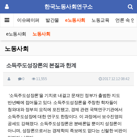
한국노동사회연구소
동포럼
이슈페이퍼
발간물
e노동사회
노동교육
언론 속 연
e노동사회
노동사회
노동사회
소득주도성장론의 본질과 한계
0
11,555
2017.12.12 08:42
‘소득주도성장론’을 기치로 내걸고 문재인 정부가 출범한 지도
반년째에 접어들고 있다. 소득주도성장론을 주창한 학자들이
청와대와 정부의 요직에 포진됐고, 경제 관련 국책연구기관에서
소득주도성장에 대한 연구도 한창이다. 이 과정에서 보수진영의
공세도 강해졌다. 소득주도성장론은 분배론일 뿐이지 성장론이
아니며, 성장론으로서는 경제학의 족보에도 없다는 신랄한 비판이