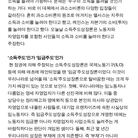
소득을 늘려야 가능하다. 문제는 ‘누구의’ 소득을 늘려줄 것인가
하는 거다. 바로 이 대목에서 과소소비론의 다양한 입장들이
갈라진다. 흔히 과소소비론의 원조로 여겨지는 맬서스는 지주의
소득과 소비를 늘려야 한다고 했고, 케인스는 자본가의 소비(투자)
를 늘려야 한다고 했다. 오늘날 소득주도성장론은 노동자와
자영업자를 포함한 서민들의 소득과 소비를 늘려야 한다고
주장한다.
‘소득주도’인가 ‘임금주도’인가
현 정권에 의해 주창되는 소득주도성장론은 국제노동기구(ILO)
등에 의해 애초에 제안되었을 땐 ‘임금’주도성장론이었다. 이것이
우리나라로 넘어올 때 ‘소득’주도성장론으로 탈바꿈한 데는 크게 두
가지 배경이 있는 것으로 보인다. 첫째, 우리나라에는 임노동자나
다름없는 영세 자영업자가 다른 선진국에 비해 많다. 이들 중
상당수는 정리해고와 명예퇴직 등으로 본인의 의사와 상관없이
자영업으로 내몰린 사람들로, 대기업 프랜차이즈에 속한 사실상의
임노동자다. 즉 임금주도성장을 소득주도성장으로 개명한 데에는
노동자의 임금뿐 아니라 자영업자의 사업소득도 늘려주는 게
바람직하다는 판단이 개입된 셈이다. 둘째, 최근 몇 년간
우리나라의 성장은 부채에 크게 의존했다. 즉 ‘부채’가 아니라