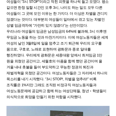
여성들이 “3시 STOP”이라고 적힌 피켓을 하나씩 들고 모였다. 평소
같으면 한창 일할 시간인 오후 3시, 나이도 하는 일도 모두 다른
여성들이 그 곳에 모인 이유는 한 가지다. 더 이상은 차별을 견디지
않겠다는 것이다. 대부분의 여성들이 일터에서 겪고 있는 차별인
성별 임금격차에 “가만히 있지 않겠다”는 선언이었다.
우리나라 여성들의 임금은 남성임금의 64%에 불과해, 3시 이후엔
무임금 노동을 하는 것과 마찬가지이다. 이에 여성노동자들은 세계
여성의 날인 3월8일에 일을 멈추고 조기 퇴근해 우리의 요구를
몸으로, 구호로, 노래로 표현하며 광화문과 종로 일대를
행진하였다. 우리에게 광화문은 세종대왕 앞에서 최저임금 1만
원을 외쳤던 공간이고, 세월호의 아픔을 함께 했던 공간이며 올
겨울 내내 촛불을 들어 부도덕하고 무능한 정권의 퇴진과
재벌개혁을 외쳤던 공간이다. 여성노동자들은 그 자리에서 하나의
목소리를 내기 시작했다. “3시 STOP!, 차별을 멈추라!” 비록
조직률은 1%지만 그래도 조직된 비정규직 여성노동자들과
여성노동문제에 공감하고 함께 하는 여성단체들, 청년‧학생들이
의식적으로 희망을 만들기 위한 저항을 시작했다.