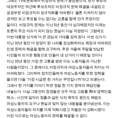
그래도 TV토론회에서 비정규직 문제가 등장했으며, 보수 후보의
대표주자인 박근혜 후보조차도 비정규직 문제 해결을 내걸었고
공공부문 비정규직의 정규직화를 약속했다. 물론 지켜지지 않아
공약만 보고 투표할 수는 없다는 교훈을 함께 안겨 주었지만
말이다. 비정규직 문제는 지난 5년 동안 더 심각해졌지만 이제는
토론의 주요 이슈가 되지 않는 현실이 사실 걱정된다. 그럼에도
이번 대통령 선거에 더 큰 관심과 기대를 갖게 된다. 이번 선거가
지난 10년 동안 더 엉망이 된 나라를 정상화하자는 희망과 어려워진
민생 문제의 해결을 함께 요구하며, 추운 겨울에 주말을 반납한
시민들의 뜨거운 행동으로 만들어 낸 선거이기 때문일 것이다.
지난 10년 동안 가장 큰 고통을 받은 이는 노동자들과 가난한
사람들이었다. 그 중에서도 비정규직과 여성노동자들의 처지는 더
어려워졌다. 그리하여 정치인들에게 여성노동자를 위한 정책을
물으면 다들 “가장 시급한 한 가지는 무엇입니까”라고 되묻는다.
그래서 한 가지를 이야기 하면 정말 한 가지 문제의 해답만을
내놓는다. 사실 그동안의 정권들은 모두 여성 고용률 확대-경력단절
해소-, 시간제 일자리 창출과 같은 식의 목적도 원인도 해법도
여성노동자의 요구나 현실과 맞지 않는 내용들을 쏟아냈는데, 이는
여성노동자들의 처지를 더욱 악화시켰고 차별은 더 강화시켰다.
이런 식으로는 여성노동자의 문제를 해결할 수 없다.