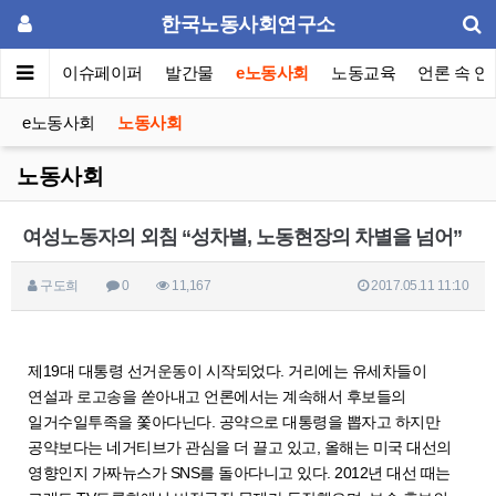
한국노동사회연구소
동포럼
이슈페이퍼
발간물
e노동사회
노동교육
언론 속 연
e노동사회
노동사회
노동사회
여성노동자의 외침 “성차별, 노동현장의 차별을 넘어”
구도희
0
11,167
2017.05.11 11:10
제19대 대통령 선거운동이 시작되었다. 거리에는 유세차들이
연설과 로고송을 쏟아내고 언론에서는 계속해서 후보들의
일거수일투족을 쫓아다닌다. 공약으로 대통령을 뽑자고 하지만
공약보다는 네거티브가 관심을 더 끌고 있고, 올해는 미국 대선의
영향인지 가짜뉴스가 SNS를 돌아다니고 있다. 2012년 대선 때는