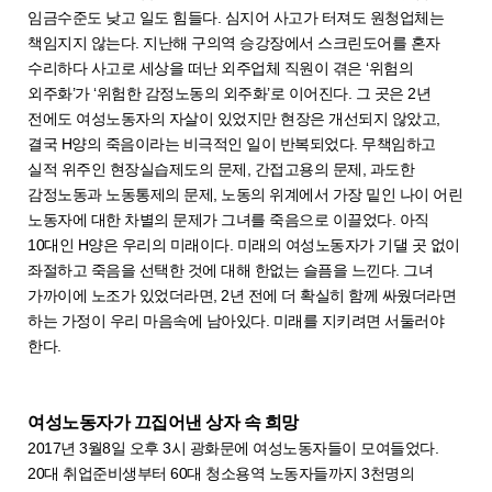
임금수준도 낮고 일도 힘들다. 심지어 사고가 터져도 원청업체는
책임지지 않는다. 지난해 구의역 승강장에서 스크린도어를 혼자
수리하다 사고로 세상을 떠난 외주업체 직원이 겪은 ‘위험의
외주화’가 ‘위험한 감정노동의 외주화’로 이어진다. 그 곳은 2년
전에도 여성노동자의 자살이 있었지만 현장은 개선되지 않았고,
결국 H양의 죽음이라는 비극적인 일이 반복되었다. 무책임하고
실적 위주인 현장실습제도의 문제, 간접고용의 문제, 과도한
감정노동과 노동통제의 문제, 노동의 위계에서 가장 밑인 나이 어린
노동자에 대한 차별의 문제가 그녀를 죽음으로 이끌었다. 아직
10대인 H양은 우리의 미래이다. 미래의 여성노동자가 기댈 곳 없이
좌절하고 죽음을 선택한 것에 대해 한없는 슬픔을 느낀다. 그녀
가까이에 노조가 있었더라면, 2년 전에 더 확실히 함께 싸웠더라면
하는 가정이 우리 마음속에 남아있다. 미래를 지키려면 서둘러야
한다.
여성노동자가 끄집어낸 상자 속 희망
2017년 3월8일 오후 3시 광화문에 여성노동자들이 모여들었다.
20대 취업준비생부터 60대 청소용역 노동자들까지 3천명의