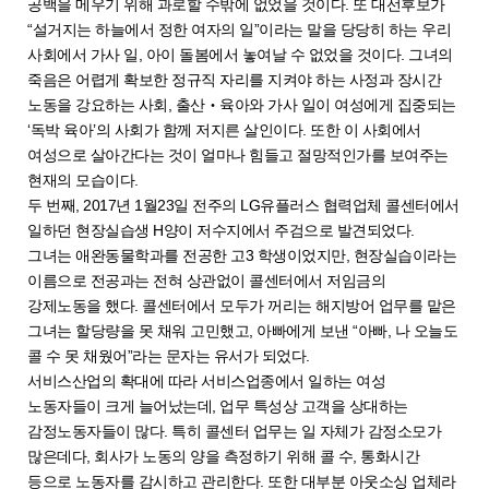
공백을 메우기 위해 과로할 수밖에 없었을 것이다. 또 대선후보가
“설거지는 하늘에서 정한 여자의 일”이라는 말을 당당히 하는 우리
사회에서 가사 일, 아이 돌봄에서 놓여날 수 없었을 것이다. 그녀의
죽음은 어렵게 확보한 정규직 자리를 지켜야 하는 사정과 장시간
노동을 강요하는 사회, 출산‧육아와 가사 일이 여성에게 집중되는
‘독박 육아’의 사회가 함께 저지른 살인이다. 또한 이 사회에서
여성으로 살아간다는 것이 얼마나 힘들고 절망적인가를 보여주는
현재의 모습이다.
두 번째, 2017년 1월23일 전주의 LG유플러스 협력업체 콜센터에서
일하던 현장실습생 H양이 저수지에서 주검으로 발견되었다.
그녀는 애완동물학과를 전공한 고3 학생이었지만, 현장실습이라는
이름으로 전공과는 전혀 상관없이 콜센터에서 저임금의
강제노동을 했다. 콜센터에서 모두가 꺼리는 해지방어 업무를 맡은
그녀는 할당량을 못 채워 고민했고, 아빠에게 보낸 “아빠, 나 오늘도
콜 수 못 채웠어”라는 문자는 유서가 되었다.
서비스산업의 확대에 따라 서비스업종에서 일하는 여성
노동자들이 크게 늘어났는데, 업무 특성상 고객을 상대하는
감정노동자들이 많다. 특히 콜센터 업무는 일 자체가 감정소모가
많은데다, 회사가 노동의 양을 측정하기 위해 콜 수, 통화시간
등으로 노동자를 감시하고 관리한다. 또한 대부분 아웃소싱 업체라