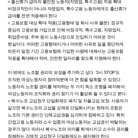
○ 출산휴가 급여의 불안정 노동자(자영업, 특수고용) 적용 확대:
비정규직만이 아니라 자영업자, 특수고용 노동자에게도 출산휴가
급여를 전면 적용해야 한다.
○ 고용보험 대상 확대 적용(고용형태 및 퇴사 사유 불문): 정규직
중심의 고용보험 가입으로 인해 비정규직, 특수고용, 자영업자,
취업준비생, 주부 등이 노동시장으로 진입하기 어려운 것이
현실이다. 어떠한 고용형태이거나 어떠한 사유로 일을 중단하게
되든지 일정 기간 고용보험에 가입한 사람에 대해서는 고용보험
적용을 확대해야 하며, 안전한 일자리를 찾도록 지원해야 한다.
이 밖에도 노조할 권리의 보장을 추가하고 싶다. ‘3시 STOP’도
조직된 여성노동자의 참여덕분에 더 큰 힘을 발휘할 수 있었다.
노동자의 노조할 권리를 제약하는 두 가지 독소 조항을 폐지해야
여성노동자의 조직화와 권리 찾기가 더 활성화 될 수 있다고 본다.
○ 복수노조 교섭창구 단일화제도 폐지 및 자율교섭 보장: 사용자가
같으면 복수노조의 교섭을 강제로 단일화시키는 현재의 조항은
노조의 기본 권리인 단체교섭권을 심각하게 침해하고 있다. 특히
간접고용 노동자와 소수 업종의 여성노동자는 교섭권이 박탈되는
경우가 많다. 따라서 복수노조의 의미를 퇴색시키고 소수의 권리를
침해하는 강제적 교섭창구 단일화제도는 폐지해야 한다.