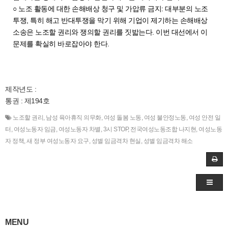
○ 노조 활동에 대한 손해배상 청구 및 가압류 금지: 대부분의 노조
투쟁, 특히 해고 반대투쟁을 막기 위해 기업이 제기하는 손해배상
소송은 노조할 권리와 쟁의할 권리를 짓밟는다. 이번 대선에서 이
문제를 확실히 바로잡아야 한다.
제작년도 :
통권 : 제194호
노조할 권리
,
남성 육아휴직 의무화
,
여성 돌봄 노동
,
여성 불안정노동
,
여성 안전 일
터
,
여성노동자 임금
,
여성노동자 차별
,
3시 STOP
,
전국여성노동조합 나지현
,
여성노동
자 정책
,
새 정부 여성노동자 요구
,
성별 임금격차 현실
,
성별 임금격차 해소
MENU