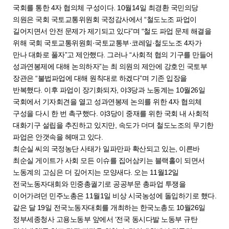
국회를 통한 4자 협의체 구성이다. 10월14일 최경환 국민의당
의원은 국회 국토교통위원회 국정감사에서 “철도노조 파업이
길어지면서 안전 문제가 제기되고 있다”며 “철도 파업 문제 해결을
위해 국회 국토교통위원회·국토교통부·코레일·철도노조 4자가
만나 대화로 풀자”고 제안했다. 그러나 “사회적 협의 기구를 만들어
성과연봉제에 대해 논의하자”는 최 의원의 제안에 강호인 국토부
장관은 “불법파업에 대해 원칙대로 하겠다”며 기존 입장을
반복했다. 이후 파업이 장기화되자, 야3당과 노동계는 10월26일
국회에서 기자회견을 열고 성과연봉제 논의를 위한 4자 협의체
구성을 다시 한 번 촉구했다. 야3당이 중재를 위한 국회 내 사회적
대화기구 설립을 추진하고 있지만, 속도가 더뎌 철도노조의 무기한
파업은 안갯속을 헤매고 있다.
최순실 씨의 국정농단 사태가 일파만파 확산되고 있는, 이른바
최순실 게이트가 사회 모든 이슈를 집어삼키는 블랙홀이 되면서
노동계의 고심은 더 깊어지는 모양새다. 오는 11월12일
전국노동자대회와 민중총궐기로 공공부문 총파업 투쟁을
이어가려던 민주노총은 11월1일 비상 시국농성에 돌입하기로 했다.
같은 달 19일 전국노동자대회를 개최하는 한국노총도 10월26일
정부세종청사 고용노동부 앞에서 ‘전국 동시다발 노동부 규탄