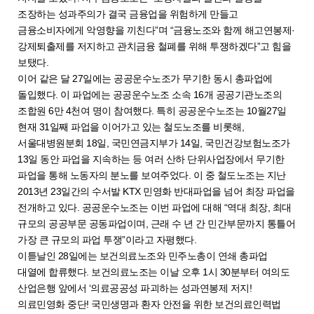
조장하는 성과주의가 결국 금융업을 위험하게 만들고
금융소비자에게 악영향을 끼친다”며 “금융노조와 함께 해고연봉제·
강제퇴출제를 저지하고 관치금융 철폐를 위해 투쟁하겠다”고 힘을
보탰다.
이어 같은 달 27일에는 공공운수노조가 무기한 동시 총파업에
돌입했다. 이 파업에는 공공운수노조 소속 16개 공공기관노조의
조합원 6만 4천여 명이 참여했다. 특히 공공운수노조는 10월27일
현재 31일째 파업을 이어가고 있는 철도노조를 비롯해,
서울대병원분회 18일, 국민연금지부가 14일, 국민건강보험노조가
13일 동안 파업을 지속하는 등 여러 산하 단위사업장에서 무기한
파업을 통해 노동자의 분노를 보여주었다. 이 중 철도노조는 지난
2013년 23일간의 수서발 KTX 민영화 반대파업을 넘어 최장 파업을
전개하고 있다. 공공운수노조는 이번 파업에 대해 “역대 최장, 최대
규모의 공공부문 공동파업이며, 근래 수 년 간 민간부문까지 통틀어
가장 큰 규모의 파업 투쟁”이라고 자평했다.
이튿날인 28일에는 보건의료노조와 민주노총이 연쇄 총파업
대열에 합류했다. 보건의료노조는 이날 오후 1시 30분부터 여의도
산업은행 앞에서 ‘의료공공성 파괴하는 성과연봉제 저지!
의료민영화 중단! 국민생명과 환자 안전을 위한 보건의료인력법