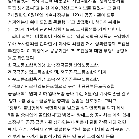
밀어붙였다. 특히 박근혜 대통령이 지난 4월22일 “성과연봉제를
직접 챙기겠다”고 밝힌 이후, 강한 드라이브를 걸었다. 그 결과
2개월만인 6월10일 기획재정부는 “120개 공공기관이 모두
성과연봉제 확대 도입을 완료했다”고 발표했다. 성과연봉제는
임금체계 개편과 관련된 사항이므로, 노사합의를 거쳐야 한다.
그러나 정부는 대통령이 관심을 갖는 역점 정책을 서둘러 도입하기
위해 노사합의를 간과한 채 이사회 의결만 거쳐 성과연봉제 도입을
추진했다. 이 과정에서 공공기관노조 조합원에 대한 부당노동행위
등도 확인됐다.
한국노동조합총연맹 소속 전국금융산업노동조합,
전국공공산업노동조합연맹, 전국공공노동조합연맹과
민주노동조합총연맹 소속 전국공공운수노동조합,
전국보건의료산업노동조합으로 구성된 공공부문노동조합
공동대책위원회(이하 양대노총 공대위)는 9월5일 기자회견을 열고
‘양대노총 공공‧금융부문 총파업’ 돌입을 선포했다. 그리고
“정부의 불법행위와 국민피해를 일으킬 성과연봉제를 막기 위해
9월 말 총파업에 돌입한다”고 밝혔다. 양대노총 공대위는 이와 함께
△정부의 공공·금융기관 성과연봉제·퇴출제 관련 각종 지침 전면
폐지, △성과연봉제 강행 불법행위 중단, 불법 이사회 결정 무효, △
정부의 노사관계 불법적 개입 중단 및 노정 교섭 실시 등을