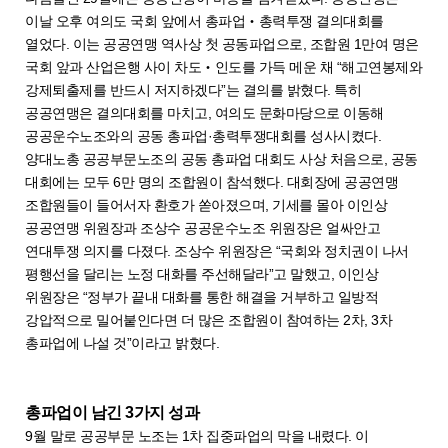
이날 오후 여의도 국회 앞에서 총파업‧총력투쟁 결의대회를
열었다. 이는 공공연맹 역사상 첫 공동파업으로, 조합원 1만여 명은
국회 앞과 산업은행 사이 차도‧인도를 가득 메운 채 “해고연봉제와
강제퇴출제를 반드시 저지하겠다”는 결의를 밝혔다. 특히
공공연맹은 결의대회를 마치고, 여의도 문화마당으로 이동해
공공운수노조와의 공동 총파업·총력투쟁대회를 성사시켰다.
양대노총 공공부문노조의 공동 총파업 대회도 사상 처음으로, 공동
대회에는 모두 6만 명의 조합원이 참석했다. 대회장에 공공연맹
조합원들이 들어서자 환호가 쏟아졌으며, 기세를 몰아 이인상
공공연맹 위원장과 조상수 공공운수노조 위원장은 얼싸안고
연대투쟁 의지를 다졌다. 조상수 위원장은 “국회와 정치권이 나서
평행선을 달리는 노정 대화를 주선해달라”고 말했고, 이인상
위원장은 “정부가 끝내 대화를 통한 해결을 거부하고 일방적
강압적으로 밀어붙인다면 더 많은 조합원이 참여하는 2차, 3차
총파업에 나설 것”이라고 밝혔다.
총파업이 남긴 3가지 성과
9월 말로 공공부문 노조는 1차 집중파업의 막을 내렸다. 이