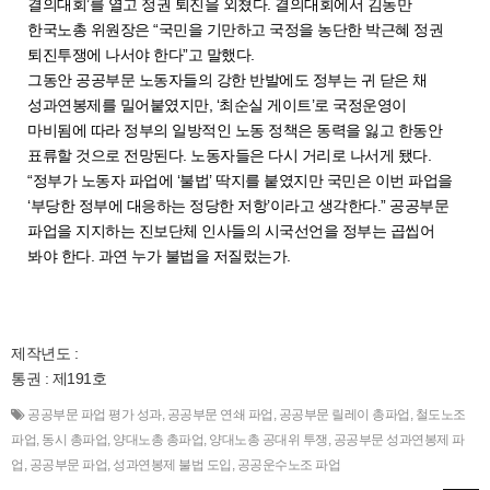
결의대회’를 열고 정권 퇴진을 외쳤다. 결의대회에서 김동만
한국노총 위원장은 “국민을 기만하고 국정을 농단한 박근혜 정권
퇴진투쟁에 나서야 한다”고 말했다.
그동안 공공부문 노동자들의 강한 반발에도 정부는 귀 닫은 채
성과연봉제를 밀어붙였지만, ‘최순실 게이트’로 국정운영이
마비됨에 따라 정부의 일방적인 노동 정책은 동력을 잃고 한동안
표류할 것으로 전망된다. 노동자들은 다시 거리로 나서게 됐다.
“정부가 노동자 파업에 ‘불법’ 딱지를 붙였지만 국민은 이번 파업을
‘부당한 정부에 대응하는 정당한 저항’이라고 생각한다.” 공공부문
파업을 지지하는 진보단체 인사들의 시국선언을 정부는 곱씹어
봐야 한다. 과연 누가 불법을 저질렀는가.
제작년도 :
통권 : 제191호
공공부문 파업 평가 성과
,
공공부문 연쇄 파업
,
공공부문 릴레이 총파업
,
철도노조
파업
,
동시 총파업
,
양대노총 총파업
,
양대노총 공대위 투쟁
,
공공부문 성과연봉제 파
업
,
공공부문 파업
,
성과연봉제 불법 도입
,
공공운수노조 파업