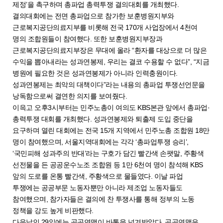
제정’을 촉구하며 총파업 총력투쟁 결의대회를 개최했다.
결의대회에는 전면 총파업으로 참가한 보훈병원지부와
근로복지공단의료지부를 비롯해 전국 170개 사업장에서 4천여
명의 조합원들이 참여했다. 또한 보훈병원지부장과
근로복지공단의료지부장은 무대에 올라 “환자를 대상으로 더 많은
수익을 뽑아내라는 성과연봉제, 우리는 결코 수용할 수 없다”, “지금
병원에 필요한 것은 성과연봉제가 아니라 인력충원이다.
성과연봉제는 최악의 대책이다”라는 내용의 총파업 투쟁선언문을
낭독함으로써 결연한 의지를 보여줬다.
이윽고 오후3시부터는 민주노총이 여의도 KBS본관 앞에서 총파업·
총력투쟁 대회를 개최했다. 성과연봉제와 퇴출제 도입 중단을
요구하며 열린 대회에는 전국 15개 지역에서 민주노총 조합원 18만
명이 참여했으며, 서울지역대회에는 각각 ‘총파업투쟁 승리’,
‘국민피해 성과주의 반대’라는 구호가 담긴 빨간색 손팻말, 주황색
선전물을 든 공공운수노조 조합원 등 1만 6천여 명이 참석해 KBS
앞의 도로를 온통 빨간색, 주황색으로 물들였다. 이날 파업
투쟁에는 공공부문 노동자뿐만 아니라 제조업 노동자들도
참여했으며, 참가자들은 결의에 찬 투쟁사를 통해 정부의 노동
정책을 강도 높게 비판했다.
다음날인 29일에는 공공연맹이 바통을 넘겨받았다. 공공연맹은