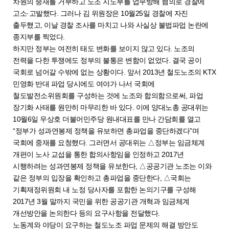
차원의 중재를 거부하고 노조 지도부를 업무방해 혐의로 경찰에
고소·고발했다. 그러나 김 위원장은 10월25일 경찰에 자진
출두했고, 이날 경찰 조사를 마치고 나와 사실상 불법파업 논란에
종지부를 찍었다.
하지만 정부는 여전히 태도 변화를 보이지 않고 있다. 노조의
전력을 다한 투쟁에도 정부의 불통은 변함이 없었다. 결국 공이
국회로 넘어갈 수밖에 없는 상황이다. 앞서 2013년 철도노조의 KTX
민영화 반대 파업 당시에도 여야가 나서 국회에
철도발전소위원회를 구성하는 것에 노조와 합의함으로써, 파업
장기화 사태를 원만히 마무리한 바 있다. 이에 양대노총 공대위는
10월6일 우상호 더불어민주당 원내대표를 만나 간담회를 열고
“정부가 성과연봉제 정책을 유보하면 총파업을 중단하겠다”며
국회에 중재를 요청했다. 그러면서 공대위는 △정부는 임금체계
개편이 노사 교섭을 통한 합의사항임을 인정하고 2017년
시행하려는 성과연봉제 정책을 유보한다, △공공기관 노조는 이와
같은 정부의 입장을 확인하고 총파업을 중단한다, △국회는
기획재정위원회 내 노정 당사자를 포함한 논의기구를 구성해
2017년 3월 말까지 국민을 위한 공공기관 개혁과 임금체계
개선방안을 논의한다 등의 요구사항을 전달했다.
노동계와 야당이 요구하는 철도노조 파업 문제의 해결 방안도