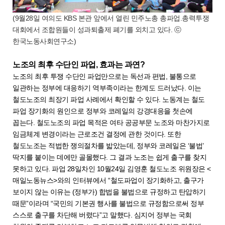
(9월28일 여의도 KBS 본관 앞에서 열린 민주노총 총파업.총력투쟁
대회에서 조합원들이 성과퇴출제 폐기를 외치고 있다. ⓒ
한국노동사회연구소)
노조의 최후 수단인 파업, 효과는 과연?
노조의 최후 투쟁 수단인 파업만으로는 독선과 편법, 불통으로
일관하는 정부에 대응하기 역부족이라는 한계도 드러났다. 이는
철도노조의 최장기 파업 사례에서 확인할 수 있다. 노동계는 철도
파업 장기화의 원인으로 정부와 코레일의 강경대응을 첫손에
꼽는다. 철도노조의 파업 목적은 여타 공공부문 노조와 마찬가지로
임금체계 변경이라는 근로조건 결정에 관한 것이다. 또한
철도노조는 적법한 쟁의절차를 밟았는데, 정부와 코레일은 ‘불법’
딱지를 붙이는 데에만 골몰했다. 그 결과 노조는 쉽게 출구를 찾지
못하고 있다. 파업 28일차인 10월24일 김영훈 철도노조 위원장은 <
매일노동뉴스>와의 인터뷰에서 “철도파업이 장기화하고, 출구가
보이지 않는 이유는 (정부가) 합법을 불법으로 규정하고 탄압하기
때문”이라며 “국민의 기본권 행사를 불법으로 규정함으로써 정부
스스로 출구를 차단해 버렸다”고 말했다. 심지어 정부는 국회