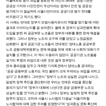
서울메트로 등이 파업을 종료한 뒤 자신의 SNS에 “공공기관은
공공성 가치와 시민안전이 우선이라는 점에서 안전 및 공공성
평가제가 더 절실하며 서울시만이라도 공공기관 평가 잣대를
바꾸겠다”고 적기도 했다.
이 사례는 반대로 정부가 모범사용자로서의 역할을 방기할 때 어떤
결과로 이어지는지를 잘 보여준다. 올해 초 정부가 성과연봉제 확대
도입을 밝힌 뒤 공공부문 노조들은 정부와 대화를 통한 문제 해결을
꾀했다. 그러나 정부는 노조의 요구에 귀를 닫았고 노정갈등은
심화됐다. 결국 공공기관 노조들의 연대체인 ‘양대노총 공공부문
노조 공동대책위원회’는 문제 해결을 위해 국회 내 사회적 대화기구
설치를 요구했으나, 이 역시 수용되지 않았다. 공공기관 노조들을
길거리 투쟁과 파업으로 내몬 것은 결국 정부였다.
연속 총파업을 앞두고 개최한 기자회견에서 양대노총 공대위는
“공공·금융부문 노동자도 국민 불편이 크게 우려되는 파업을 피하고
싶다”고 토로했다. 그러면서 “정부가 노조와 성실한 교섭에 나서고,
일방적 정책 추진을 중단한다면 우리는 언제든 파업을 중단할
용의가 있다”며 “정부가 대화에 나선다면 공공·금융부문 노조도
성실히 임할 것”이라고 밝혔다. 그러나 정부는 일방적 정책 추진을
멈추지 않았고, 오히려 서울시 노사합의 다음날 “서울지하철
노사합의에 대해 강한 우려를 표명한다”며 “성과중심 문화 확산에