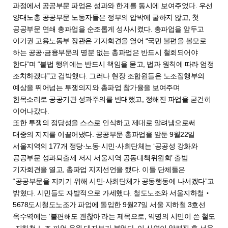
과정에서 공공부문 파업은 성과와 한계를 동시에 보여주었다. 우선
양대노총 공공부문 노동자들은 정부의 압박에 굴하지 않고, 첫
공공부문 연쇄 총파업을 순조롭게 성사시켰다. 총파업을 앞두고
이기권 고용노동부 장관은 기자회견을 열어 “국민 불편을 볼모로
하는 공공·금융부문의 명분 없는 총파업은 반드시 철회되어야
한다”며 “불법 행위에는 반드시 책임을 묻고, 법과 원칙에 따라 엄정
조치하겠다”고 겁박했다. 그러나 현장 조합원들은 노조집행부의
예상을 뛰어넘는 투쟁의지와 총파업 참가율을 보여주며
한목소리로 공공기관 성과주의를 반대했고, 정해진 파업을 굳건히
이어나갔다.
또한 투쟁의 정당성을 스스로 인식하고 제대로 알려냄으로써
대중의 지지를 이끌어냈다. 공공부문 총파업을 앞둔 9월22일
서울지역의 177개 정당·노동·시민·사회단체는 ‘공공성 강화와
공공부문 성과퇴출제 저지 서울지역 공동대책위원회’ 출범
기자회견을 열고, 총파업 지지선언을 했다. 이들 단체들은
“공공부문을 지키기 위해 시민·사회단체가 공동행동에 나서겠다”고
밝혔다. 시민들도 자발적으로 가세했다. 철도노조와 서울지하철‧
5678도시철도노조가 파업에 돌입한 9월27일 서울 지하철 3호선
옥수역에는 ‘불편해도 괜찮아’라는 제목으로, 익명의 시민이 쓴 철도
·지하철 노조 파업 응원 대자보가 붙었다. 이 사연이 알려진 후 서울