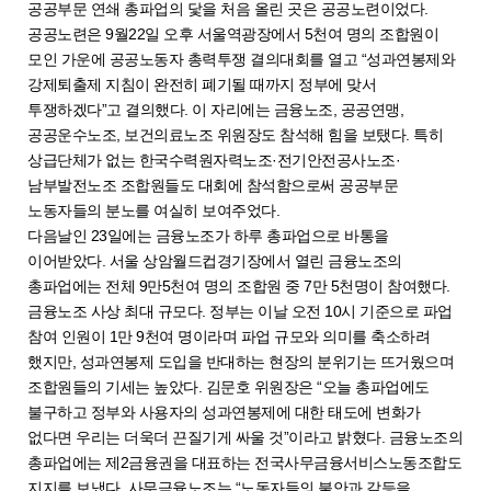
공공부문 연쇄 총파업의 닻을 처음 올린 곳은 공공노련이었다.
공공노련은 9월22일 오후 서울역광장에서 5천여 명의 조합원이
모인 가운에 공공노동자 총력투쟁 결의대회를 열고 “성과연봉제와
강제퇴출제 지침이 완전히 폐기될 때까지 정부에 맞서
투쟁하겠다”고 결의했다. 이 자리에는 금융노조, 공공연맹,
공공운수노조, 보건의료노조 위원장도 참석해 힘을 보탰다. 특히
상급단체가 없는 한국수력원자력노조·전기안전공사노조·
남부발전노조 조합원들도 대회에 참석함으로써 공공부문
노동자들의 분노를 여실히 보여주었다.
다음날인 23일에는 금융노조가 하루 총파업으로 바통을
이어받았다. 서울 상암월드컵경기장에서 열린 금융노조의
총파업에는 전체 9만5천여 명의 조합원 중 7만 5천명이 참여했다.
금융노조 사상 최대 규모다. 정부는 이날 오전 10시 기준으로 파업
참여 인원이 1만 9천여 명이라며 파업 규모와 의미를 축소하려
했지만, 성과연봉제 도입을 반대하는 현장의 분위기는 뜨거웠으며
조합원들의 기세는 높았다. 김문호 위원장은 “오늘 총파업에도
불구하고 정부와 사용자의 성과연봉제에 대한 태도에 변화가
없다면 우리는 더욱더 끈질기게 싸울 것”이라고 밝혔다. 금융노조의
총파업에는 제2금융권을 대표하는 전국사무금융서비스노동조합도
지지를 보냈다. 사무금융노조는 “노동자들의 불안과 갈등을