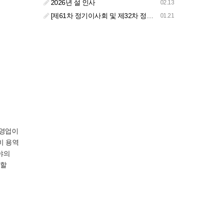
2026년 설 인사
02.13
[제61차 정기이사회 및 제32차 정기총회 합동회의] 개최 안내
01.21
자영업이
비 용역
야의
목할