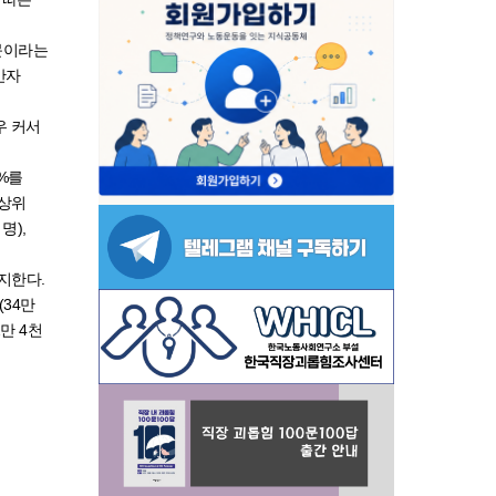
.
문이라는
만자
우 커서
%를
 상위
명),
지한다.
(34만
만 4천