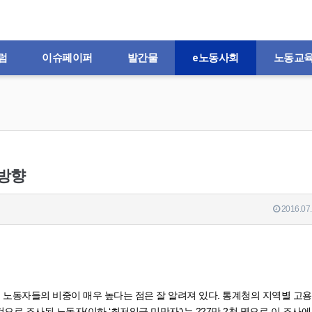
럼
이슈페이퍼
발간물
e노동사회
노동교
 방향
2016.07.
노동자들의 비중이 매우 높다는 점은 잘 알려져 있다. 통계청의 지역별 고
것으로 조사된 노동자(이하 ‘최저임금 미만자’)는 227만 2천 명으로 이 조사에