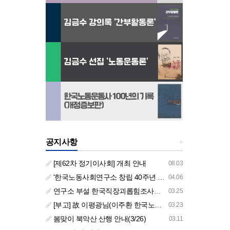
공지사항
+
[제62차 정기이사회] 개최 안내
08.03
'한국노동사회연구소 창립 40주년 기념 행사 안내'
04.06
연구소 부설 한국직장괴롭힘조사센터 '2026년도 주요 사업 안내' (교육/컨설팅)
03.25
[부고] 故 이평광님(이주환 한국노동사회연구소 부소장 부친상)
03.23
봄맞이 북악산 산행 안내(3/26)
03.11