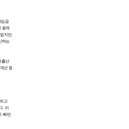
.
저임금
인 용역
 없지만
확산하는
저출산·
개선 등
행되고
. 이
 46만