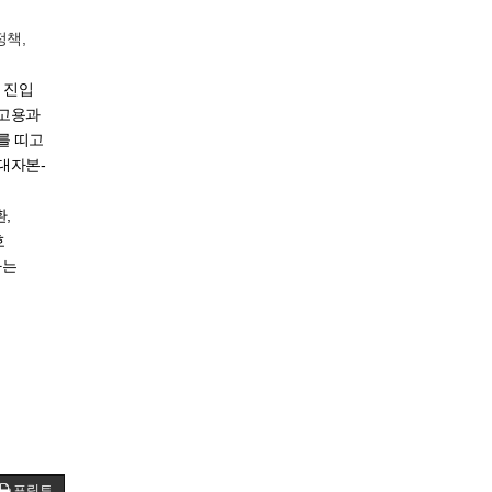
정책,
 진입
접고용과
를 띠고
대자본-
,
호
가는
프린트