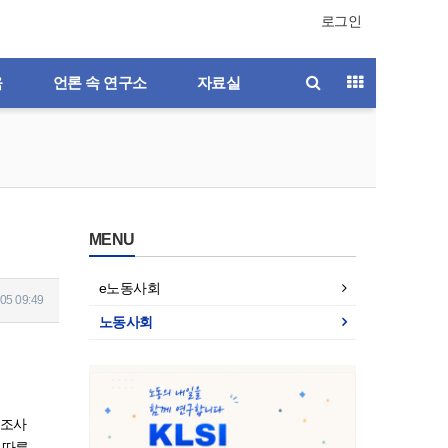
로그인
육
언론 속 연구소
자료실
MENU
e노동사회
05 09:49
노동사회
용조사
 따른