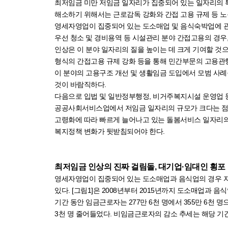
최저임금 미만 저임금 일자리가 집중되어 있는 일자리의 
해소하기 위해서는 근로감독 강화와 간접 고용 규제 등 노
영세자영업이 집중되어 있는 도소매업 및 음식숙박업에 관
우선 청소 및 경비용역 등 시설관리 분야 간접고용의 경
인상은 이 분야 일자리의 질을 높이는 데 크게 기여할 것
형식의 간접고용 규제 강화 등을 통해 민간부문의 고용관행
이 분야의 고용구조 개선 및 생활임금 도입에서 모범 사례
것이 바람직하다.
다음으로 입법 및 일반정부행정, 비거주복지시설 운영업 
공공사회서비스업에서 저임금 일자리의 규모가 크다는 점은 
고령화에 따라 빠르게 늘어나고 있는 돌봄서비스 일자리의
복지정책 변화가 뒷받침되어야 한다.
최저임금 인상의 진짜 걸림돌, 대기업·임대인 횡포
영세자영업이 집중되어 있는 도소매업과 음식업의 경우 
있다. [그림1]은 2008년부터 2015년까지 도소매업과
기간 동안 임금근로자는 277만 6천 명에서 355만 6천 명
3천 명 줄어들었다. 비임금근로자의 감소 추세는 해당 기간