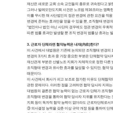
재산은 새로운 교회 소속 교인들의 총유로 귀속된다고 밝힌
그러나 발레오만도지회 사건은 노조법 제16조라는 명확한
이를 무시한 채 사단법인의 정관 변경에 관한 요건을 적용
변경에 준하는 효과만을 얻을 수 있을 뿐, 조직형태 변경의
“법인이나 법인 아닌 사단의 경우에도 정관 변경의 우회적
따른 법률 효과만 발생할 뿐 조직 변경의 법률상 효과는 
3. 근로자 단체라면 협약능력은 내재(內在)한다?
이 사건에서 대법원은 기존에 논의되던 조직형태 변경의 효
변경의 3가지 효과 중 가장 중요한 부분은 단체협약 당사자 
재산관계 부분은 산별노조 지회가 자체적으로 정한 다른 방식
조직형태 변경과 유사한 효과를 달성할 수 있지만, 협약 
때문이다.
이 사건에서 회사가 피고 보조로 참가한 이유도 단체협약
관한 문제이다. 이러한 점을 고려하면 협약 당사자 지위는 
대법원의 결론은 협약 능력이 없는 근로자 단체가 조직형태
조직형태 변경을 통하여 협약 당사자 지위를 유지한다는 것
지회 등이 독자적 협약 능력이 없더라도 근로자단체로서의 
③ 의사결정 능력을 갖춘 이상 규약 개정 등을 통하여 단