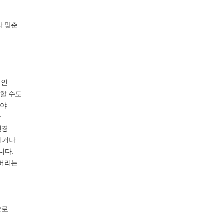
짜 맞춘
법인
할 수도
아야
한
변경
되거나
니다.
어버리는
으로