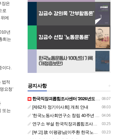
부장은
으로
경위에
010년
 총회는
중이다.
는 법적
공지사항
+
명요청’
한국직장괴롭힘조사센터 '2026년도 하반기 주요 사업 안내' (교육/컨설팅)
08.07
가
[제62차 정기이사회] 개최 안내
08.03
직 또는
'한국노동사회연구소 창립 40주년 기념 행사 안내'
04.06
연구소 부설 한국직장괴롭힘조사센터 '2026년도 주요 사업 안내' (교육/컨설팅)
03.25
[부고] 故 이평광님(이주환 한국노동사회연구소 부소장 부친상)
03.23