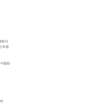
체로서
만 따로
 사실상
하여