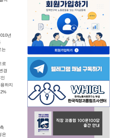
010년
등
오는
으로
 변경
후인
수용하지
2%
 측
청은