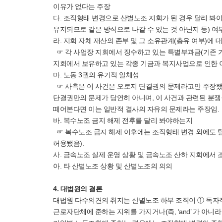
이유가 없다는 주장
다. 조직형태 변경으로 산별노조 지회가 된 경우 달리 봐
유지되므로 같은 방식으로 나갈 수 있는 것 아닌지 등) 여
라. 지회 자체 재산의 존부 및 그 소유관계(총유 여부)에 
☞ 각 사업장 지회에서 징수하고 있는 특별부과금(기존 
지회에서 보유하고 있는 각종 기금과 복지사업으로 인한 
마. 노동 3권의 유기적 일체성
☞ 사측은 이 사건은 오로지 단결권의 문제라고만 주장했
단결권만의 문제가 당연히 아니며, 이 사건과 관련된 분쟁
떼어본다면 이는 일반적 결사의 자유의 문제라는 주장임.
바. 복수노조 금지 해제 전후를 달리 봐야하는지
☞ 복수노조 금지 해제 이후에는 조직형태 변경 외에도 
허용됐음).
사. 금속노조 실제 운영 상황 및 금속노조 산하 지회에서
아. 타 산별노조 상황 및 산별노조의 의의
4. 대법원의 결론
대법원 다수의견의 취지는 산별노조 하부 조직이 ① 독자
근로자단체에 준하는 지위를 가지거나(즉, ‘and’ 가 아니