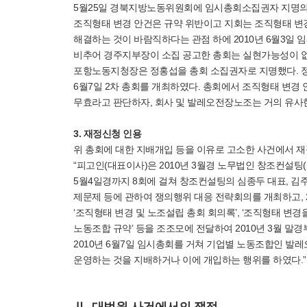
5월25일 경북지방노동위원회에 임시총회소집권자 지명의
조직형태 변경 안건은 규약 위반이고 지회는 조직형태 변경
해결하는 것이 바람직하다는 관점 하에 2010년 6월3일 
비추어 경주지부장이 소집 공고한 총회는 실현가능성이 없
포항노동지청장은 정홍섭을 총회 소집권자로 지명했다. 정홍섭은
6월7일 2차 총회를 개최하였다. 총회에서 조직형태 변경 안건
무효라고 판단하자, 회사 및 발레오전장노조는 거의 유사
3. 재정신청 인용
위 총회에 대한 지배개입 등을 이유로 고소한 사건에서 재
“피고인(대표이사)은 2010년 3월경 노무법인 창조컨설팅(
5월4일경까지 8회에 걸쳐 창조컨설팅의 심종두 대표, 김
제문제 등에 관하여 쟁의행위 대응 전략회의를 개최하고, 2
‘조직형태 변경 및 노조설립 총회 회의록’, ‘조직형태 변
노동조합 규약’ 등을 조조모에 전달하여 2010년 3월 
2010년 6월7일 임시총회를 거쳐 기업별 노동조합인 
운영하는 것을 지배하거나 이에 개입하는 행위를 하였다.”