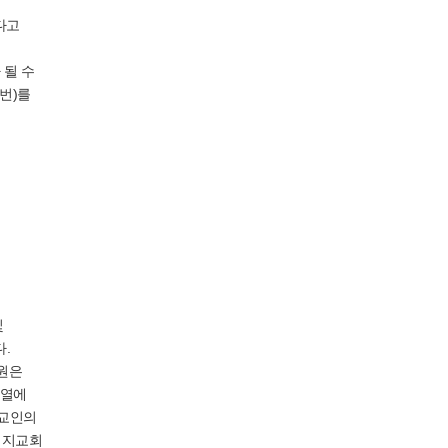
다고
 될 수
번)를
및
.
법원은
분열에
 교인의
 지교회