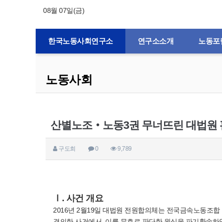
08월 07일(금)
한국노동사회연구소
연구소소개
노동포
노동사회
산별노조‧노동3권 무너뜨린 대법원
구도희
0
9,789
Ⅰ. 사건 개요
2016년 2월19일 대법원 전원합의체는 전국금속노동
결의한 사건에서, 이를 무효로 판단한 원심을 파기환송하였다