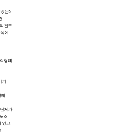
 있는데
관
 의견도
형식에
조직형태
이기
약에
 단체가
별노조
 있고,
고