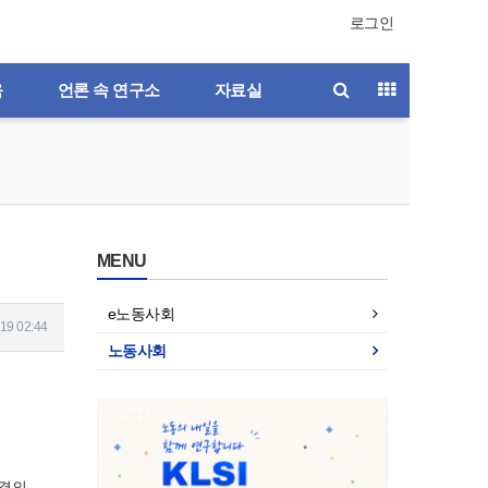
로그인
육
언론 속 연구소
자료실
MENU
e노동사회
19 02:44
노동사회
을
판결의