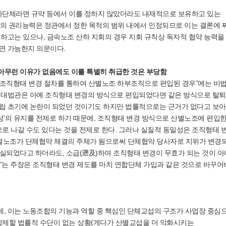
자단체라면 규약 등에서 이를 정하지 않았더라도 내재적으로 보유하고 있는
의 권리능력은 정관에서 정한 목적의 범위 내에서 인정되므로 이는 결론에 
석하고는 있으나, 금속노조 산하 지회의 경우 지회 규칙상 독자적 협약 능력을
과연 가능한지 의문이다.
 아무런 이유가 없음에도 이를 특별히 취급한 것은 부당함
 조직형태 변경 절차를 통하여 산별노조 하부조직으로 편입된 경우”에는 비
택 대법관은 아예 조직형태 변경의 방식으로 편입되었다면 같은 방식으로 탈퇴
설립 초기에 논란이 되었던 것이기도 하지만 법률적으로는 근거가 없다고 보
일성’의 유지를 전제로 하기 때문에, 조직형태 변경 방식으로 산별노조에 편입
로 나갈 수도 있다는 것을 전제로 한다. 그러나 실질적 동일성은 조직형태 
 산별노조가 단체협약 체결의 주체가 됨으로써 단체협약 당사자로 지위가 변경
실되었다고 하더라도, 소급(遡及)하여 조직형태 변경이 무효가 되는 것이 아
”는 주장은 조직형태 변경 제도를 마치 연합단체 가입과 같은 것으로 바꾸
.
데, 이는 노동조합의 기능과 역할 중 핵심인 단체교섭의 구조가 사업장 중심
제할 법률적 수단이 없는 상황(게다가 산별교섭을 더 악화시키는