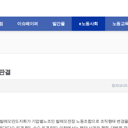
럼
이슈페이퍼
발간물
e노동사회
노동교
 판결
2016.05.
조합 발레오만도지회가 기업별노조인 발레오전장 노동조합으로 조직형태 변경
(다수 의견 8인, 소수 의견 5인). 이하에서는 해당 사건의 쟁점, 대법원 