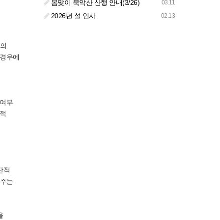
봄맞이 북악산 산행 안내(3/26)
03.11
2026년 설 인사
02.13
성의
 경우에
 여부
자적
단적
해주는
을