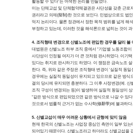
활동할 수 있다”는 어색한 논리를 만들었다.
이는 단체교섭 및 단체협약체결권은 사단성을 갖춘 근로
권리라고 의제(擬制)한 것으로 보인다. 민법상으로도 법인
억지 논리이다. 물론 정관에서 정한 목적 범위를 넓게 해
부정하고 있는데, 이러한 것을 해석론으로 넓히는 것이 
4. 조직형태 변경으로 산별노조에 편입한 경우를 달리 볼
대법원은 산별노조 하부 조직 중에서 “기업별 노동조합이
사단성이 인정될 여지가 더 큰 것처럼 판시하였다. 이기
있다는 취지로 판시하기도 하였다. 이 쟁점은 금속노조 
한다. 즉, 위와 같은 주장은 조직형태 변경이 ‘실질적 동
경우에는 실질적 동일성이 유지되고 있으므로 같은 방식으
결의 당시에 유지되면 충분하다. 그 이후 사정변경(예.
조직 구성이 변경되는 등)이 발생하여 실질적 동일성이 상
“같은 방식으로 편입되었으면 같은 방식으로 나갈 수 있다
것으로서 법률적 근거가 없는 수사학(修辭學)에 불과하다
5. 산별교섭이 매우 어려운 상황에서 균형에 맞지 않음
현재 한국의 산별노조는 사업장 중심인 측면이 일부 있는
되어있기 때문이다. 산별노조라고 하더라도 산별교섭을 강