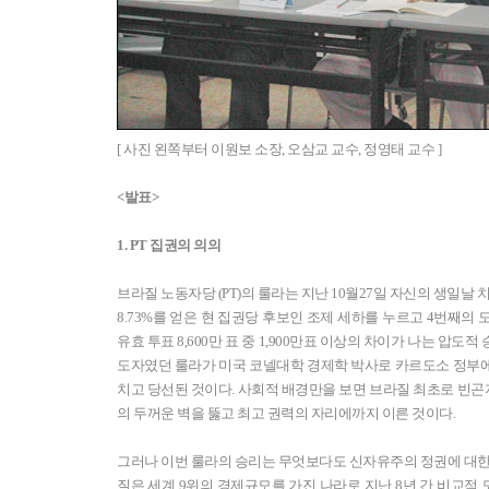
[ 사진 왼쪽부터 이원보 소장, 오삼교 교수, 정영태 교수 ]
<발표>
1. PT 집권의 의의
브라질 노동자당 (PT)의 룰라는 지난 10월27일 자신의 생일날 
8.73%를 얻은 현 집권당 후보인 조제 세하를 누르고 4번째의
유효 투표 8,600만 표 중 1,900만표 이상의 차이가 나는 압
도자였던 룰라가 미국 코넬대학 경제학 박사로 카르도소 정부
치고 당선된 것이다. 사회적 배경만을 보면 브라질 최초로 빈
의 두꺼운 벽을 뚫고 최고 권력의 자리에까지 이른 것이다.
그러나 이번 룰라의 승리는 무엇보다도 신자유주의 정권에 대한 
질은 세계 9위의 경제규모를 가진 나라로 지난 8년 간 비교적