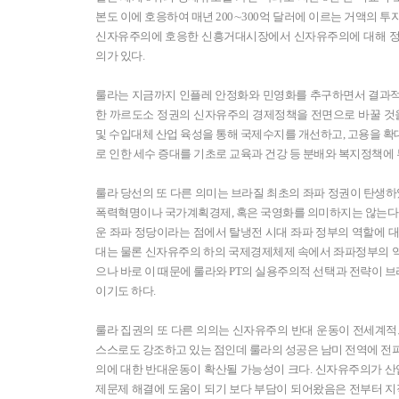
본도 이에 호응하여 매년 200∼300억 달러에 이르는 거액의 
신자유주의에 호응한 신흥거대시장에서 신자유주의에 대해 정
의가 있다.
룰라는 지금까지 인플레 안정화와 민영화를 추구하면서 결과적
한 까르도소 정권의 신자유주의 경제정책을 전면으로 바꿀 것을
및 수입대체 산업 육성을 통해 국제수지를 개선하고, 고용을 확
로 인한 세수 증대를 기초로 교육과 건강 등 분배와 복지정책에
룰라 당선의 또 다른 의미는 브라질 최초의 좌파 정권이 탄생하였
폭력혁명이나 국가계획경제, 혹은 국영화를 의미하지는 않는다. 
운 좌파 정당이라는 점에서 탈냉전 시대 좌파 정부의 역할에 대
대는 물론 신자유주의 하의 국제경제체제 속에서 좌파정부의 
으나 바로 이 때문에 룰라와 PT의 실용주의적 선택과 전략이 
이기도 하다.
룰라 집권의 또 다른 의의는 신자유주의 반대 운동이 전세계적으
스스로도 강조하고 있는 점인데 룰라의 성공은 남미 전역에 전파
의에 대한 반대운동이 확산될 가능성이 크다. 신자유주의가 
제문제 해결에 도움이 되기 보다 부담이 되어왔음은 전부터 지적