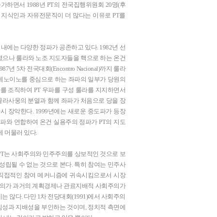
가하면서 1988년 PT의 전국집행위원회 20명(후
부에 지식인과 자유전문직이 더 많다는 이유로 PT를
 내에는 다양한 정파가 공존하고 있다. 1982년 선
졌으나 룰라와 노조 지도자들을 핵으로 하는 온건
년 5차 전국대회(Encontro Nacional)까지 룰라
제 제노이노를 중심으로 하는 좌파의 일부가 당원의
의) 정파를 조직하여 PT 우파를 구성 룰라를 지지하면서
꿀라사웅의 분열과 함께 좌파가 처음으로 당을 장
다시 장악한다. 1999년에는 새로운 중도파가 등장
파와 연합하여 온건 실용주의 정파가 PT의 지도
에 머물러 있다.
PT는 사회주의와 민주주의를 상보적인 것으로 보
성립될 수 없는 것으로 본다. 특히 참여는 민주사
 직접적인 참여 메커니즘에 귀속시킴으로서 시장
회주의가 과거의 계획경제나 관료지배적 사회주의가
 않다. 다만 1차 전당대회(1991)에서 사회주의
심성과 지배성을 부인하는 것이며, 정치적 측면에