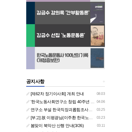
공지사항
+
[제62차 정기이사회] 개최 안내
08.03
'한국노동사회연구소 창립 40주년 기념 행사 안내'
04.06
연구소 부설 한국직장괴롭힘조사센터 '2026년도 주요 사업 안내' (교육/컨설팅)
03.25
[부고] 故 이평광님(이주환 한국노동사회연구소 부소장 부친상)
03.23
봄맞이 북악산 산행 안내(3/26)
03.11