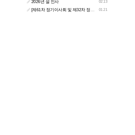
2026년 설 인사
02.13
[제61차 정기이사회 및 제32차 정기총회 합동회의] 개최 안내
01.21