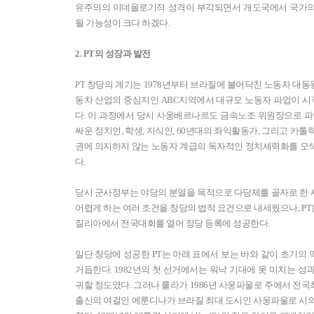
유주의의 이데올로기적 성격이 부각되면서 개도국에서 국가의
될 가능성이 크다 하겠다.
2. PT의 성장과 발전
PT 창당의 계기는 1978년부터 브라질에 불어닥친 노동자 대동원
동차 산업의 중심지인 ABC지역에서 대규모 노동자 파업이 
다. 이 과정에서 당시 사웅베르나르도 금속노조 위원장으로 파
싸운 정치인, 학생, 지식인, 60년대의 좌익활동가, 그리고 카
권에 의지하지 않는 노동자 계급의 독자적인 정치세력화를 모색하였
다.
당시 군사정부는 야당의 분열을 목적으로 다당제를 골자로 한
어렵게 하는 여러 조건을 창당의 법적 요건으로 내세웠으나, PT는
질리아에서 전국대회를 열어 정당 등록에 성공한다.
일단 창당에 성공한 PT는 아래 표에서 보는 바와 같이 초기의
거듭한다. 1982년의 첫 선거에서는 워낙 기대에 못 미치는 
귀할 정도였다. 그러나 룰라가 1986년 사웅파울로 주에서 전국
출신의 여걸인 에룬디나가 브라질 최대 도시인 사웅파울로 시의