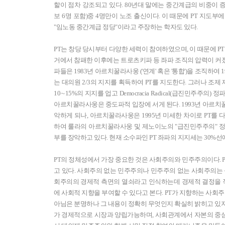
할이 점차 강조되고 있다. 80년대 말에는 중간계급의 비중이 증
보 6명 포함)중 4명만이 노조 출신이다. 이 때문에 PT 지도
"임노동 중간계급 정당"이라고 주장하는 학자도 있다.
PT는 창당 당시부터 다양한 세력이 참여하였으며, 이 때문에 PT
거에서 참패한 이후에는 트로츠키파 등 좌파 조직의 압력이 커
파들은 1983년 아르치꿀라사웅 ('연계' 혹은 '통합')을 조직하여 1987
는 대의원 2/3의 지지를 획득하여 PT를 지도한다. 그러나 조
10∼15%의 지지를 업고 Democracia Radical(급진민주주
아르치꿀라사웅은 중도파적 입장에 서게 된다. 1993년 아르치
악하게 되나, 아르치꿀라사웅은 1995년 미세한 차이로 PT를 
하여 룰라의 아르치꿀라사웅 및 제노이노의 "급진민주주의" 정
부를 장악하고 있다. 현재 소수파인 PT 좌파의 지지세는 30%선
PT의 정체성에서 가장 중요한 것은 사회주의와 민주주의이다. 
고 있다. 사회주의 없는 민주주의나 민주주의 없는 사회주의는 
회주의의 경제적 측면의 열쇠라고 인식하는데 경제적 결정을
에 사회적 지향을 부여할 수 있다고 본다. PT가 지향하는 사
아님은 분명하나 그 내용이 정확히 무엇인지 확실히 밝히고 있지는
가 경제적으로 시장과 양립가능하며, 사회관계에서 자본의 중