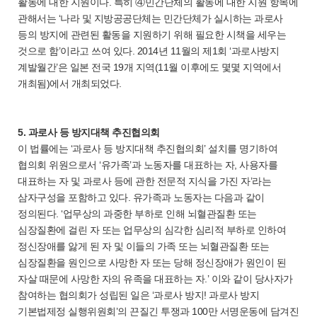
활동에 대한 지원이다. 특히 ④민간단체의 활동에 대한 지원 항목에
관해서는 ‘나라 및 지방공공단체는 민간단체가 실시하는 과로사
등의 방지에 관련된 활동을 지원하기 위해 필요한 시책을 세우는
것으로 함’이라고 쓰여 있다. 2014년 11월의 제1회 ‘과로사방지
계발월간’은 일본 전국 19개 지역(11월 이후에도 몇몇 지역에서
개최됨)에서 개최되었다.
5. 과로사 등 방지대책 추진협의회
이 법률에는 ‘과로사 등 방지대책 추진협의회’ 설치를 명기하여
협의회 위원으로서 ‘유가족’과 노동자를 대표하는 자, 사용자를
대표하는 자 및 과로사 등에 관한 전문적 지식을 가진 자’라는
삼자구성을 포함하고 있다. 유가족과 노동자는 다음과 같이
정의된다. ‘업무상의 과중한 부하로 인해 뇌혈관질환 또는
심장질환에 걸린 자 또는 업무상의 심각한 심리적 부하로 인하여
정신장애를 앓게 된 자 및 이들의 가족 또는 뇌혈관질환 또는
심장질환을 원인으로 사망한 자 또는 당해 정신장애가 원인이 된
자살 때문에 사망한 자의 유족을 대표하는 자.’ 이와 같이 당사자가
참여하는 협의회가 성립된 일은 ‘과로사 방지! 과로사 방지
기본법제정 실행위원회’의 끈질긴 투쟁과 100만 서명운동에 담겨진