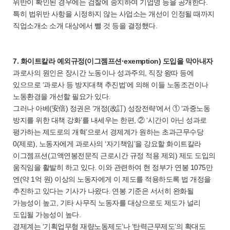
위반이 확인된 경우에는 검찰에 송치하여 기업명 등을 공개한다.
특히 법위반 사항을 시정하지 않는 사업소는 개선이 인정될 때까지
직업소개소 소개 대상에서 뺄 것 등을 결정했다.
7. 화이트칼라 예외규정(이그젬프션·exemption) 도입을 막아내자
과로사의 원인은 장시간 노동이나 성과주의, 직장 왕따 등에
있으므로 ‘과로사 등 방지대책 추진법’에 의해 이들 노동조건이나
노동환경을 개선할 필요가 있다.
그러나 아베(安倍) 정권은 ‘개정(改訂) 성장전략’에서 ① ‘과중노동
방지를 위한 대책 강화’를 내세우는 한편, ② ‘시간이 아닌 성과로
평가하는 제도로의 개혁’으로서 경제계가 원하는 초과근무수당
0(제로), 노동자에게 과로사의 ‘자기책임’을 강요할 화이트칼라
이그젬프션(고액연봉전문직 근로시간 규정 적용 제외) 제도 도입의
움직임을 활발히 하고 있다. 이와 관련하여 현 정부가 연봉 1075만
엔(약 1억 원) 이상의 노동자에게 이 제도를 적용하도록 법 개정을
추진하고 있다는 기사가 나왔다. 연봉 기준은 서서히 완화될
가능성이 높고, 기타 사무직 노동자를 대상으로도 제도가 널리
도입될 가능성이 높다.
경제계는 ‘기획업무형 재량노동제도’나 ‘탄력근무제도’의 확대도