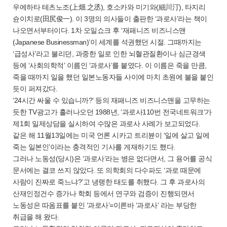
우에하타 테츠노조(上畑.之丞), 호소카와 미기와(細川汀), 타지리
슌이치로(田尻俊一). 이 3명의 의사들이 출판한 ‘과로사’라는 책이
나오면서부터이다. 1차 오일쇼크 후 ‘재패니즈 비즈니스맨
(Japanese Businessman)’이 세계를 석권했던 시절. 그때까지는
‘급성사’라고 불리던, 과중한 일로 인한 뇌혈관질환이나 심근경색
등에 ‘사회의학적’ 이름인 ‘과로사’를 붙였다. 이 이름은 죽을 만큼,
죽을 때까지 일을 했던 일본노동자들 사이에 마치 초원에 불을 붙인
듯이 퍼져갔다.
‘24시간 싸울 수 있습니까?’ 등의 재패니즈 비즈니스맨을 고무하는
듯한 TV광고가 흘러나오던 1988년, ‘과로사110번 전국네트워크’가
제1회 일제상담을 실시하여 수많은 과로사 사례가 보고되었다.
같은 해 11월13일에는 미국 언론 시카고 트리뷴이 ‘일에 살고 일에
죽는 일본인’이라는 충격적인 기사를 게재하기도 했다.
그러나 노동성(당시)은 ‘과로사’라는 병은 없다면서, 그 용어를 공식
문서에는 결코 쓰지 않았다. 또 의학회의 다수파도 ‘과로 때문에
사람이 진짜로 죽느냐?’고 냉랭한 태도를 취했다. 그 후 과로사의
산재인정건수 증가나 학회 등에서 연구와 검증이 진행되면서
노동성은 따옴표를 붙인 ‘과로사’=이른바 ‘과로사’ 라는 부당한
취급을 해 왔다.