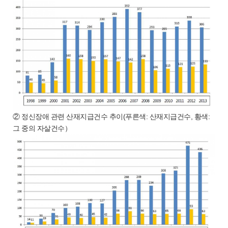
② 정신장애 관련 산재지급건수 추이(푸른색: 산재지급건수, 황색:
그 중의 자살건수）