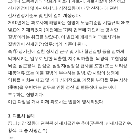
그러나 노동환경의 악화와 아울러 과로사, 과로자살이 증가하고
산재인정이 많아지면서 ‘뇌·심장질환’이나 ‘정신장애’에 관한
산재인정기준도 몇 번에 걸쳐 개정됐다.
2010년에는 과로사에 해당하는 질병이 노동기준법 시행규칙 35조
별표에 기재되었다.(이전에는 ‘기타 업무에 기인하는 명백한
질병’이라는 취급을 받았다). 이 별표에 게재되어 ‘과로사’라는
질병명이 산재인정(업무상)의 기준이 된다.
즉 ① 장기간에 걸친 장시간 근무 및 기타 혈관질병 등을 심하게
악화시키는 업무로 인한 뇌출혈, 지주막하출혈, 뇌경색, 고혈압성
뇌증, 심근경색, 협심증, 심정지(심장성 급사를 포함) 또는 해리성
대동맥류 또는 이들 질병에 부수하는 질병, ② 사람의 생명에
영향을 미치는 사고 및 기타 심리적으로 과중한 부담을 주는 사상
(事象)을 수반하는 업무로 인한 정신 및 행동장애 또는 이에
부수하는 질병이다.
이런 과정을 거쳐 이제 과로사는 법률에 명시되었다.
3. 과로사 실태
① 뇌심장 질환에 관련된 산재지급건수 추이(푸른색: 산재지급건수,
황색: 그 중 사망건수)