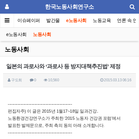
한국노동사회연구소
동포럼
이슈페이퍼
발간물
e노동사회
노동교육
언론 속 연
e노동사회
노동사회
노동사회
일본의 과로사와 ‘과로사 등 방지대책추진법’ 제정
구도희
0
10,560
2015.03.13 06:16
----------------------------------------------
편집자주) 이 글은 2015년 1월17~18일 일과건강․
노동환경건강연구소가 주최한 ‘2015 노동자 건강권 포럼’에서
발표한 발제문으로, 주최 측의 동의 아래 소개합니다.
----------------------------------------------