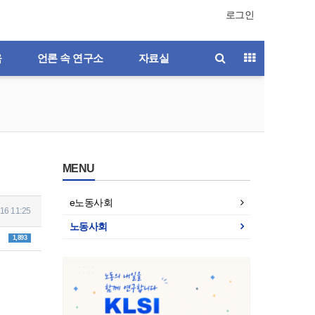
로그인
육
언론 속 연구소
자료실
MENU
e노동사회
16 11:25
노동사회
1,893