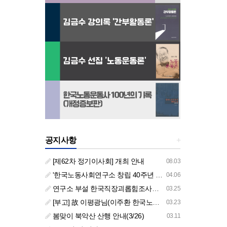
공지사항
+
[제62차 정기이사회] 개최 안내
08.03
'한국노동사회연구소 창립 40주년 기념 행사 안내'
04.06
연구소 부설 한국직장괴롭힘조사센터 '2026년도 주요 사업 안내' (교육/컨설팅)
03.25
[부고] 故 이평광님(이주환 한국노동사회연구소 부소장 부친상)
03.23
봄맞이 북악산 산행 안내(3/26)
03.11