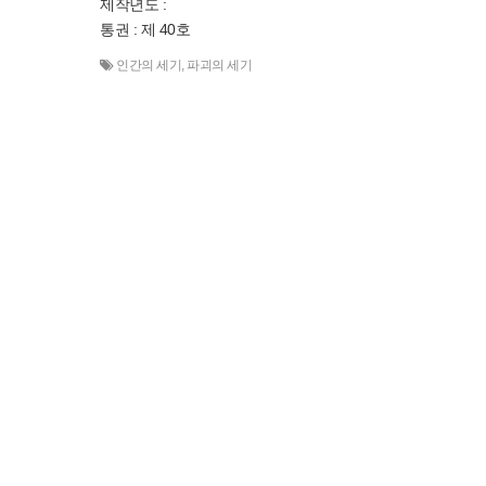
제작년도 :
통권 : 제 40호
인간의 세기
,
파괴의 세기