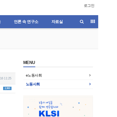
로그인
육
언론 속 연구소
자료실
MENU
e노동사회
16 11:25
노동사회
2,083