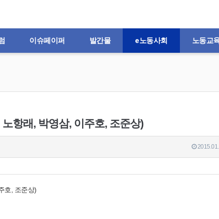
럼
이슈페이퍼
발간물
e노동사회
노동교
노항래, 박영삼, 이주호, 조준상)
2015.01.
주호, 조준상)