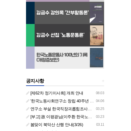
공지사항
+
[제62차 정기이사회] 개최 안내
08.03
'한국노동사회연구소 창립 40주년 기념 행사 안내'
04.06
연구소 부설 한국직장괴롭힘조사센터 '2026년도 주요 사업 안내' (교육/컨설팅)
03.25
[부고] 故 이평광님(이주환 한국노동사회연구소 부소장 부친상)
03.23
봄맞이 북악산 산행 안내(3/26)
03.11