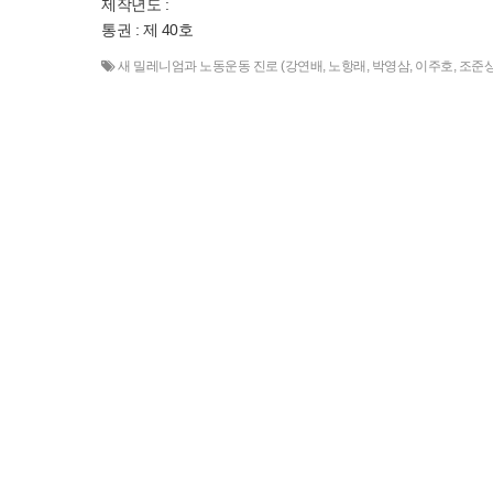
제작년도 :
통권 : 제 40호
새 밀레니엄과 노동운동 진로 (강연배
,
노항래
,
박영삼
,
이주호
,
조준상