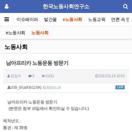
한국노동사회연구소
동포럼
이슈페이퍼
발간물
e노동사회
노동교육
언론 속 연
e노동사회
노동사회
노동사회
남아프리카 노동운동 방문기
편집국
0
5,031
2015.01.16 10:55
039_06.pdf (612.6K)
1,876
2015.01.16
남아프리카 노동운동 방문기
(본문은 첨부 파일에서 확인하실 수 있습니다.)
제작년도 :
통권 : 제 39호