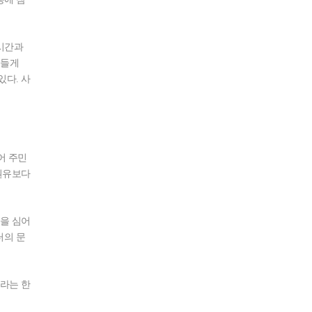
시간과
힘들게
다. 사
어 주민
권유보다
을 심어
터의 문
'라는 한