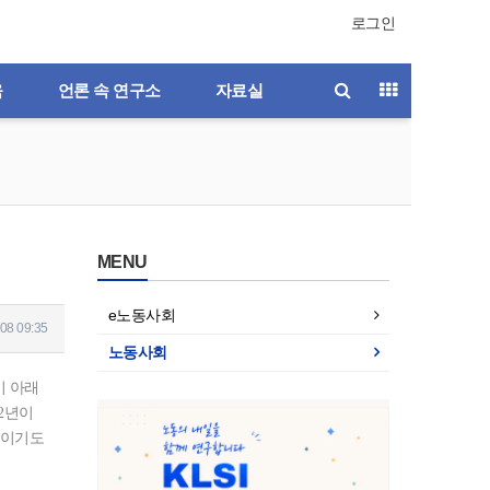
로그인
육
언론 속 연구소
자료실
MENU
e노동사회
08 09:35
노동사회
이 아래
 2년이
문이기도