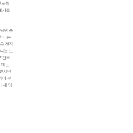
있도록
 얘기를
 당원 중
택한다는
은 전직
나는 노
노조간부
 데는
해봤지만
정이 부
 세 명