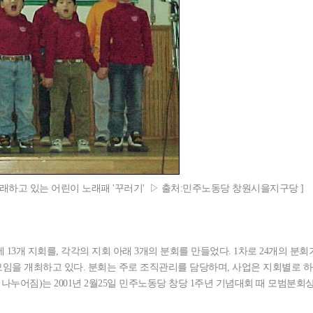
래하고 있는 어린이 노래패 '꾸러기' ▷ 출처:민주노동당 창원시을지구당 ]
13개 지회를, 각각의 지회 아래 3개의 분회를 만들었다. 1차로 24개의 분회
정기모임을 개최하고 있다. 분회는 주로 조직관리를 담당하며, 사업은 지회별로 하
 나누어짐)는 2001년 2월25일 민주노동당 창당 1주년 기념대회 때 모범분회