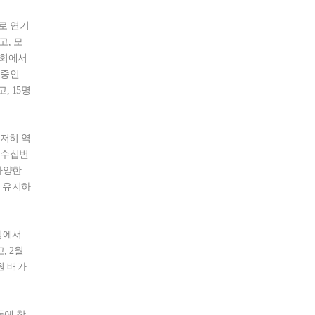
로 연기
고, 모
분회에서
행중인
, 15명
저히 역
 수십번
다양한
 유지하
임에서
, 2월
원 배가
동에 참