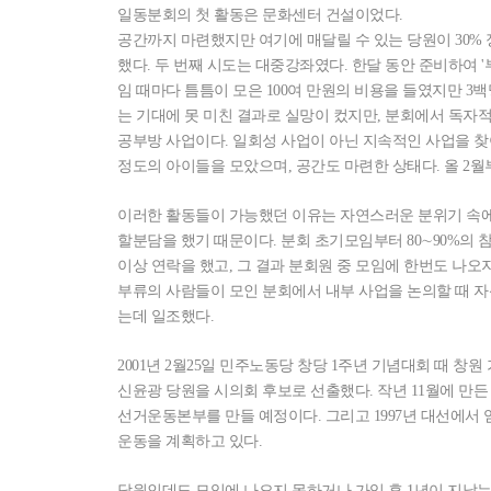
일동분회의 첫 활동은 문화센터 건설이었다.
공간까지 마련했지만 여기에 매달릴 수 있는 당원이 30% 
했다. 두 번째 시도는 대중강좌였다. 한달 동안 준비하여 '
임 때마다 틈틈이 모은 100여 만원의 비용을 들였지만 3
는 기대에 못 미친 결과로 실망이 컸지만, 분회에서 독자
공부방 사업이다. 일회성 사업이 아닌 지속적인 사업을 찾
정도의 아이들을 모았으며, 공간도 마련한 상태다. 올 2
이러한 활동들이 가능했던 이유는 자연스러운 분위기 속에
할분담을 했기 때문이다. 분회 초기모임부터 80∼90%
이상 연락을 했고, 그 결과 분회원 중 모임에 한번도 나오
부류의 사람들이 모인 분회에서 내부 사업을 논의할 때 
는데 일조했다.
2001년 2월25일 민주노동당 창당 1주년 기념대회 때 
신윤광 당원을 시의회 후보로 선출했다. 작년 11월에 만든
선거운동본부를 만들 예정이다. 그리고 1997년 대선에서 얻
운동을 계획하고 있다.
당원인데도 모임에 나오지 못하거나 가입 후 1년이 지났