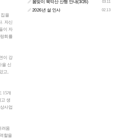
봄맞이 북악산 산행 안내(3/26)
03.11
2026년 설 인사
02.13
 집을
. 자신
들이 자
사랑회를
면이 강
마을 신
았고,
 15개
리고 생
일상사업
어려움
 역할을