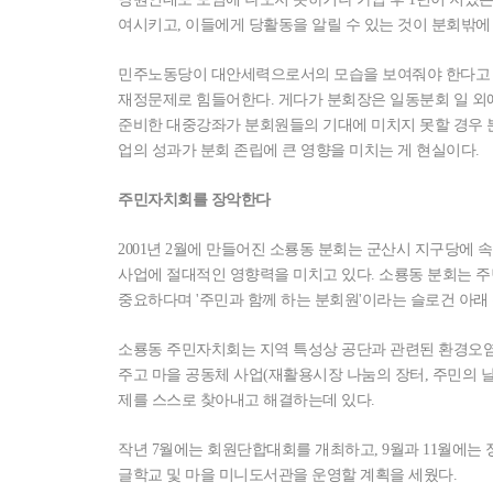
여시키고, 이들에게 당활동을 알릴 수 있는 것이 분회밖에
민주노동당이 대안세력으로서의 모습을 보여줘야 한다고 
재정문제로 힘들어한다. 게다가 분회장은 일동분회 일 외에
준비한 대중강좌가 분회원들의 기대에 미치지 못할 경우 
업의 성과가 분회 존립에 큰 영향을 미치는 게 현실이다.
주민자치회를 장악한다
2001년 2월에 만들어진 소룡동 분회는 군산시 지구당에
사업에 절대적인 영향력을 미치고 있다. 소룡동 분회는 
중요하다며 '주민과 함께 하는 분회원'이라는 슬로건 아래
소룡동 주민자치회는 지역 특성상 공단과 관련된 환경오염
주고 마을 공동체 사업(재활용시장 나눔의 장터, 주민의 날
제를 스스로 찾아내고 해결하는데 있다.
작년 7월에는 회원단합대회를 개최하고, 9월과 11월에는 
글학교 및 마을 미니도서관을 운영할 계획을 세웠다.