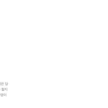
역은 당
야 할지
0명이