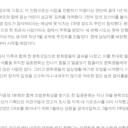
정도에 그쳤고, 이 인원으로는 사업을 진행하기 어렵다는 판단에 결국 1년 뒤
부모와 함께 듣는 어린이 성교육' 강좌를 개최했다. 2천여 장의 포스터를 붙이
백명 정도가 참석하리라는 예상에 못 미치는 150명 정도의 주민이 참석했다. 
적으로 한 최초의 사업이라는 점에서 주목을 받았다. 세 번째 시도는 현재 진
아보자는 생각에 작년 9월 공부방 추진위를 만들었다. 현재 담당자를 배정했고
월부터 시작할 예정이다.
서 가족과 함께 한 분회모임으로 분회원들의 결속을 다졌고, 이를 토대로 철
의 참석률을 유지한 일동분회는 만나기 힘들고 얼굴보기 힘들어도 분회원들에게
지 않은 사람은 없다. 그리고 분회원들의 일상생활 얘기로 모임을 시작했다. 
자신의 정치적 입장을 고수하거나 내세우지 않기로 약속한 점도 높은 참석률을
창원 가음정 1분회와 함께 모범분회상을 받기도 한 일동분회는 지난 10월 분회모
 선거 기획단은 의견수렴과 연고자 조사 등 지역 내 기초조사를 이미 시작했고
었던 250표를 찾아내기 위해 1월에는 당원을 공개모집하고, 5월까지 100당
는데도 당으로부터 아무런 연락을 받지 못했다는 당원들을 볼 때 이들을 당활