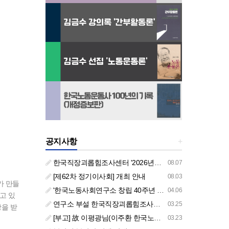
공지사항
+
한국직장괴롭힘조사센터 '2026년도 하반기 주요 사업 안내' (교육/컨설팅)
08.07
[제62차 정기이사회] 개최 안내
08.03
가 만들
'한국노동사회연구소 창립 40주년 기념 행사 안내'
04.06
고 있
연구소 부설 한국직장괴롭힘조사센터 '2026년도 주요 사업 안내' (교육/컨설팅)
03.25
상을 받
[부고] 故 이평광님(이주환 한국노동사회연구소 부소장 부친상)
03.23