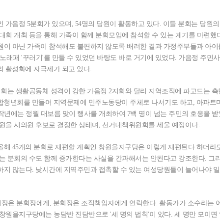
 가음정 5분회가 있으며, 54명의 당원이 활동하고 있다. 이들 분회는 당원의
대회 개최 등을 통해 가족이 함께 분회모임에 참석할 수 있는 계기를 마련했다
원이 아닌 가족이 참석해도 불편하지 않도록 배려한 결과 가정주부들과 아이
노래패 '꾸러기'를 만들 수 있었던 바탕도 바로 거기에 있었다. 가음정 주민
 활성화에 자극제가 되고 있다.
지회는 생활공동체 성격이 강한 가음정 2지회와 달리 지역조직에 파고드는 측
 연합청년회를 만들어 지역문제에 민주노동당이 주체로 나서기도 하고, 아파트
 작년에는 정월 대보름 맞이 행사를 개최하여 7백 명이 넘는 주민의 호응을 받
원을 시의원 후보로 결정한 상태며, 선거대책위원회를 세울 예정이다.
해 45개의 분회로 재편할 계획인 창원을지구당은 이렇게 재편된다 하더라도
는 분회의 수도 함께 증가한다는 사실을 간과해서는 안된다고 강조한다. 그
하지 않는다. 낮시간에 지역주민과 접촉할 수 있는 여성당원들이 늘어나야 
지회장은 분회장에게, 분회장은 조직책임자에게 연락한다. 활동가가 소수라는 
창원을지구당에는 농담반 진담반으로 '세 명의 법칙'이 있다. 세 명만 모이면