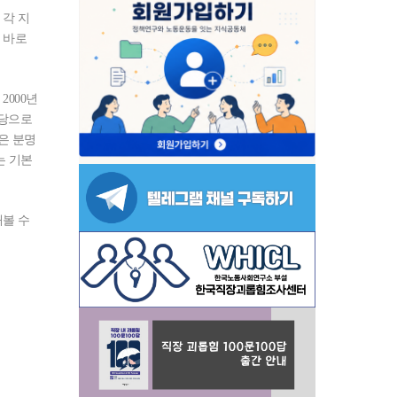
 각 지
 바로
2000년
구당으로
은 분명
는 기본
해볼 수