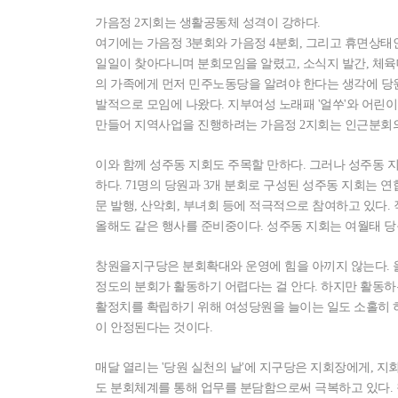
가음정 2지회는 생활공동체 성격이 강하다.
여기에는 가음정 3분회와 가음정 4분회, 그리고 휴면상태인
일일이 찾아다니며 분회모임을 알렸고, 소식지 발간, 체육
의 가족에게 먼저 민주노동당을 알려야 한다는 생각에 당
발적으로 모임에 나왔다. 지부여성 노래패 '얼쑤'와 어린이
만들어 지역사업을 진행하려는 가음정 2지회는 인근분회의
이와 함께 성주동 지회도 주목할 만하다. 그러나 성주동 
하다. 71명의 당원과 3개 분회로 구성된 성주동 지회는
문 발행, 산악회, 부녀회 등에 적극적으로 참여하고 있다.
올해도 같은 행사를 준비중이다. 성주동 지회는 여월태 당
창원을지구당은 분회확대와 운영에 힘을 아끼지 않는다. 올
정도의 분회가 활동하기 어렵다는 걸 안다. 하지만 활동하
활정치를 확립하기 위해 여성당원을 늘이는 일도 소홀히 
이 안정된다는 것이다.
매달 열리는 '당원 실천의 날'에 지구당은 지회장에게, 
도 분회체계를 통해 업무를 분담함으로써 극복하고 있다. 