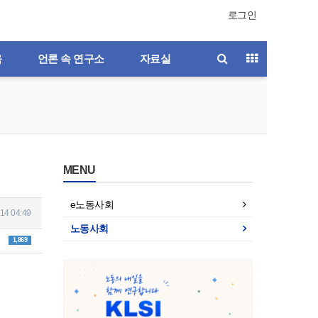
로그인
육
언론 속 연구소
자료실
MENU
e노동사회
14 04:49
노동사회
1,869