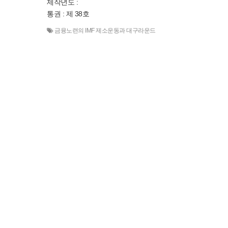
제작년도 :
통권 : 제 38호
금융노련의 IMF 제소운동과 대구라운드