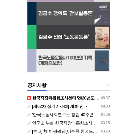
공지사항
+
한국직장괴롭힘조사센터 '2026년도 하반기 주요 사업 안내' (교육/컨설팅)
08.07
[제62차 정기이사회] 개최 안내
08.03
'한국노동사회연구소 창립 40주년 기념 행사 안내'
04.06
연구소 부설 한국직장괴롭힘조사센터 '2026년도 주요 사업 안내' (교육/컨설팅)
03.25
[부고] 故 이평광님(이주환 한국노동사회연구소 부소장 부친상)
03.23