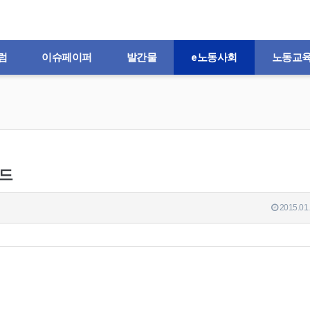
럼
이슈페이퍼
발간물
e노동사회
노동교
운드
2015.01.