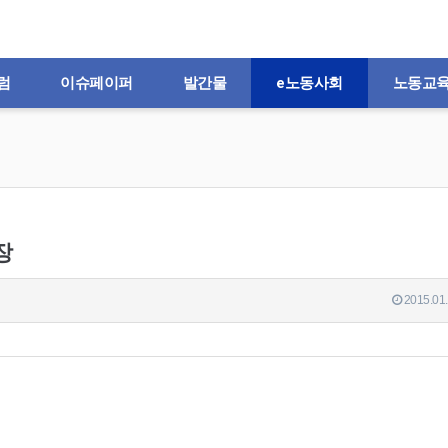
럼
이슈페이퍼
발간물
e노동사회
노동교
장
2015.01.