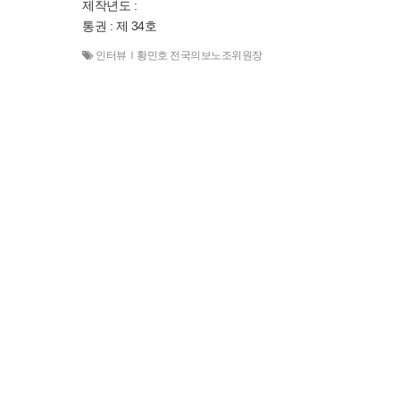
제작년도 :
통권 : 제 34호
인터뷰Ⅰ황민호 전국의보노조위원장