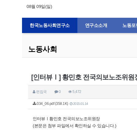
08월 09일(일)
한국노동사회연구소
연구소소개
노동포
노동사회
[인터뷰Ⅰ] 황민호 전국의보노조위원
편집국
0
5,472
034_06.pdf (358.1K)
2015.01.14
인터뷰Ⅰ황민호 전국의보노조위원장
(본문은 첨부 파일에서 확인하실 수 있습니다.)