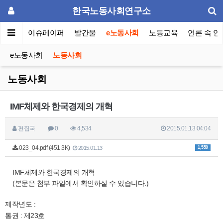
한국노동사회연구소
동포럼
이슈페이퍼
발간물
e노동사회
노동교육
언론 속 연
e노동사회
노동사회
노동사회
IMF체제와 한국경제의 개혁
편집국
0
4,534
2015.01.13 04:04
023_04.pdf (451.3K)
1,550
2015.01.13
IMF체제와 한국경제의 개혁
(본문은 첨부 파일에서 확인하실 수 있습니다.)
제작년도 :
통권 : 제23호